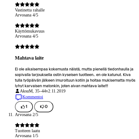
Vastinetta rahalle
Arvosana 4/5
Käyttömukavuus
Arvosana 4/5
Mahtava laite
Ei ole aikaisempaa kokemusta näistä, mutta pienellä tiedonhaulla ja
sopivalla tarjouksella ostin kyseisen tuotteen.. en ole katunut. Kiva
tulla työpäivän jälkeen imuroituun kotiin ja hoitaa mukisematta myös
lyhyt karvaisen matonkin, joten aivan mahtava laite!!!
Aksu
M, 35–44v
2.11.2019
Kommentoi
1
0
Arvosana 2/5
Tuotteen laatu
Arvosana 1/5