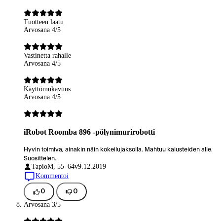
Tuotteen laatu
Arvosana 4/5
Vastinetta rahalle
Arvosana 4/5
Käyttömukavuus
Arvosana 4/5
iRobot Roomba 896 -pölynimurirobotti
Hyvin toimiva, ainakin näin kokeilujaksolla. Mahtuu kalusteiden alle.
Suosittelen.
Tapio
M, 55–64v
9.12.2019
Kommentoi
0
0
Arvosana 3/5