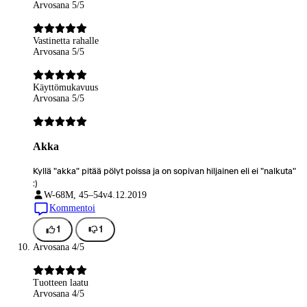
Arvosana 5/5
Vastinetta rahalle
Arvosana 5/5
Käyttömukavuus
Arvosana 5/5
Akka
Kyllä "akka" pitää pölyt poissa ja on sopivan hiljainen eli ei "nalkuta"
:)
W-68
M, 45–54v
4.12.2019
Kommentoi
1
1
Arvosana 4/5
Tuotteen laatu
Arvosana 4/5