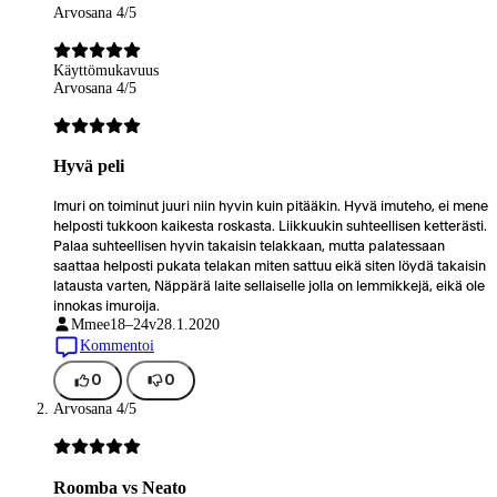
Arvosana 4/5
Käyttömukavuus
Arvosana 4/5
Hyvä peli
Imuri on toiminut juuri niin hyvin kuin pitääkin. Hyvä imuteho, ei mene
helposti tukkoon kaikesta roskasta. Liikkuukin suhteellisen ketterästi.
Palaa suhteellisen hyvin takaisin telakkaan, mutta palatessaan
saattaa helposti pukata telakan miten sattuu eikä siten löydä takaisin
latausta varten, Näppärä laite sellaiselle jolla on lemmikkejä, eikä ole
innokas imuroija.
Mmee
18–24v
28.1.2020
Kommentoi
0
0
Arvosana 4/5
Roomba vs Neato