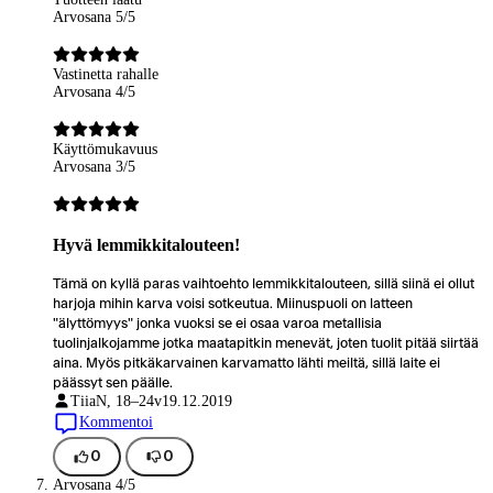
Arvosana 5/5
Vastinetta rahalle
Arvosana 4/5
Käyttömukavuus
Arvosana 3/5
Hyvä lemmikkitalouteen!
Tämä on kyllä paras vaihtoehto lemmikkitalouteen, sillä siinä ei ollut
harjoja mihin karva voisi sotkeutua. Miinuspuoli on latteen
"älyttömyys" jonka vuoksi se ei osaa varoa metallisia
tuolinjalkojamme jotka maatapitkin menevät, joten tuolit pitää siirtää
aina. Myös pitkäkarvainen karvamatto lähti meiltä, sillä laite ei
päässyt sen päälle.
Tiia
N, 18–24v
19.12.2019
Kommentoi
0
0
Arvosana 4/5