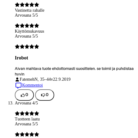
Vastinetta rahalle
Arvosana 5/5
Käyttömukavuus
Arvosana 5/5
Irobot
Aivan mahtava tuote ehdottomasti suosittelen. se toimii ja puhdistaa
hyvin
Fatemeh
N, 35–44v
22.9.2019
Kommentoi
0
0
Arvosana 4/5
Tuotteen laatu
Arvosana 5/5