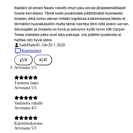
Itselläni oli ennen Neato robotti-imuri joka siivosi järjestelmällisesti
huone kerrallaan. Tämä tuote poukkoilee päättömästi huoneesta
toiseen, eikä tunnu olevan mitään logiikkaa kulkemisessa.Neato ei
törmäillyt huonekaluihin mutta tämä roomba tönii niitä jonkin verran.
Siivousjälki ja imuteho on hyvä ja selviytyy kyllä hyvin VM Carpet
Tessa matoista jotka ovat aika paksuja. Jos päätön poukkoilu ei
haittaa niin hyvä ostos.
SadeHade
45–54v
20.1.2020
Kommentoi
0
0
Arvosana 5/5
Tuotteen laatu
Arvosana 5/5
Vastinetta rahalle
Arvosana 4/5
Käyttömukavuus
Arvosana 5/5