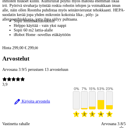
ihmisten hiukset kiinni. Kumirullat pöyhii myös matosta enemmän likaa
irti. Pyörivä sivuharja työntää roskia robotin telojen ja voimakkaan imun
alle, näin ollen Roomba puhdistaa myös seinänvierustat tehokkaasti. HEPA-
suodatin kerää jopa yhden mikronin kokoisia lika-, pöly- ja
allergeenihiukkasia, jotta ilma säilyy puhtaana.
Sopii lemmikkitalouksiin
Helppo käyttää - vain yksi nappi
Sopii 60 m2 lattia-alalle
iRobot Home -sovellus etäkäyttöön
Hinta 299,00 €.
299
,
00
Arvostelut
Arvosana 3.9/5 perustuen 13 arvosteluun
3,9
0
%
7
%
15
%
53
%
23
%
Kirjoita arvostelu
1
2
3
4
5
Vastinetta rahalle
Arvosana 3.8/5