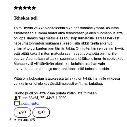
Tehokas peli
Toimii hyvin vaikka vaelteleekin aika päättömästi ympäri asuntoa
siivotessaan. Siivoaa matot aika tehokkaasti ja olen huomannut, että
on jopa liiankin raju matoille. Ei sovi hapsumatoille. Tarraa herkästi
hapsumatonmaton mukaansa ja repii sitä rikki! Itsellä alkanut
villamatto purkautumaan tämän takia. On kuitenkin sen verran hyvä,
että pitää keksiä miten matosta saa hapsut pois, jotta on imurille
sopiva. Asunto kannattaakin suunnitella tälläiselle imurille sopivaksi.
Menee kyllä yllättävävän pieniinkin koloihin, kunhan vain
leveydestään mahtuu ja osaa pakittaa sieltä kolosta uloskin.
Pitää olla kokoajan latauksessa tai akku on tyhjä. Ihan alle viikossa
vaikka imuri ei ole käytössä.Ilmeisesti wifi tms. kuluttaa.
Huono puoli on, ettei osaa palata kotiin latautumaan.
Tume 36v
M, 35–44v
2.1.2020
Kommentoi
0
0
Arvosana 4/5