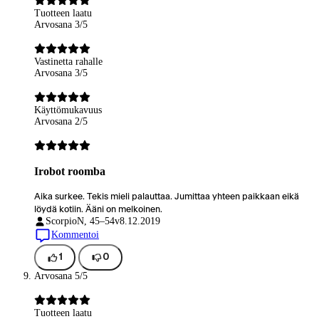
Tuotteen laatu
Arvosana 3/5
Vastinetta rahalle
Arvosana 3/5
Käyttömukavuus
Arvosana 2/5
Irobot roomba
Aika surkee. Tekis mieli palauttaa. Jumittaa yhteen paikkaan eikä
löydä kotiin. Ääni on melkoinen.
Scorpio
N, 45–54v
8.12.2019
Kommentoi
1
0
Arvosana 5/5
Tuotteen laatu