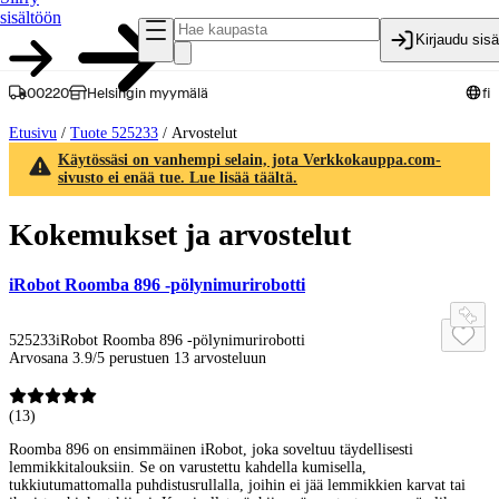
sisältöön
Kirjaudu sis
00220
Helsingin myymälä
fi
Etusivu
/
Tuote 525233
/
Arvostelut
Käytössäsi on vanhempi selain, jota Verkkokauppa.com-
sivusto ei enää tue. Lue lisää täältä.
Kokemukset ja arvostelut
iRobot Roomba 896 -pölynimurirobotti
525233
iRobot Roomba 896 -pölynimurirobotti
Arvosana 3.9/5 perustuen 13 arvosteluun
(
13
)
Roomba 896 on ensimmäinen iRobot, joka soveltuu täydellisesti
lemmikkitalouksiin. Se on varustettu kahdella kumisella,
tukkiutumattomalla puhdistusrullalla, joihin ei jää lemmikkien karvat tai