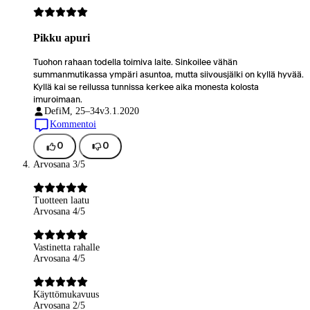
Pikku apuri
Tuohon rahaan todella toimiva laite. Sinkoilee vähän
summanmutikassa ympäri asuntoa, mutta siivousjälki on kyllä hyvää.
Kyllä kai se reilussa tunnissa kerkee aika monesta kolosta
imuroimaan.
Defi
M, 25–34v
3.1.2020
Kommentoi
0
0
Arvosana 3/5
Tuotteen laatu
Arvosana 4/5
Vastinetta rahalle
Arvosana 4/5
Käyttömukavuus
Arvosana 2/5