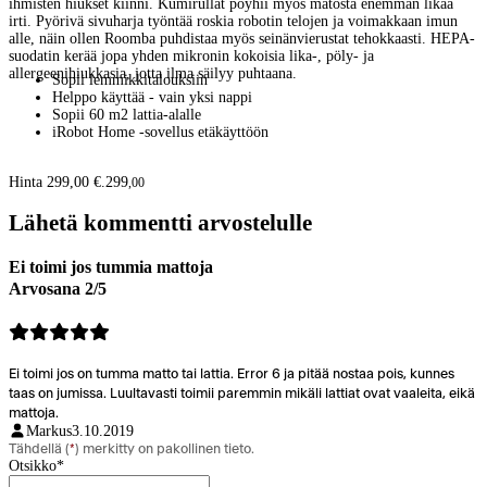
ihmisten hiukset kiinni. Kumirullat pöyhii myös matosta enemmän likaa
irti. Pyörivä sivuharja työntää roskia robotin telojen ja voimakkaan imun
alle, näin ollen Roomba puhdistaa myös seinänvierustat tehokkaasti. HEPA-
suodatin kerää jopa yhden mikronin kokoisia lika-, pöly- ja
allergeenihiukkasia, jotta ilma säilyy puhtaana.
Sopii lemmikkitalouksiin
Helppo käyttää - vain yksi nappi
Sopii 60 m2 lattia-alalle
iRobot Home -sovellus etäkäyttöön
Hinta 299,00 €.
299
,
00
Lähetä kommentti arvostelulle
Ei toimi jos tummia mattoja
Arvosana 2/5
Ei toimi jos on tumma matto tai lattia. Error 6 ja pitää nostaa pois, kunnes
taas on jumissa. Luultavasti toimii paremmin mikäli lattiat ovat vaaleita, eikä
mattoja.
Markus
3.10.2019
Tähdellä (
*
) merkitty on pakollinen tieto.
Otsikko
*