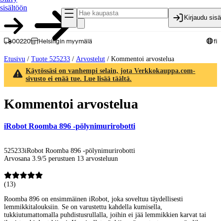
sisältöön
Kirjaudu sis
00220
Helsingin myymälä
fi
Etusivu
/
Tuote 525233
/
Arvostelut
/
Kommentoi arvostelua
Käytössäsi on vanhempi selain, jota Verkkokauppa.com-
sivusto ei enää tue. Lue lisää täältä.
Kommentoi arvostelua
iRobot Roomba 896 -pölynimurirobotti
525233
iRobot Roomba 896 -pölynimurirobotti
Arvosana 3.9/5 perustuen 13 arvosteluun
(
13
)
Roomba 896 on ensimmäinen iRobot, joka soveltuu täydellisesti
lemmikkitalouksiin. Se on varustettu kahdella kumisella,
tukkiutumattomalla puhdistusrullalla, joihin ei jää lemmikkien karvat tai