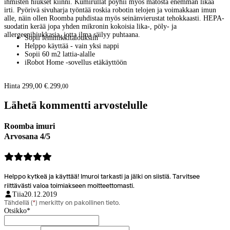
ihmisten hiukset kiinni. Kumirullat pöyhii myös matosta enemmän likaa
irti. Pyörivä sivuharja työntää roskia robotin telojen ja voimakkaan imun
alle, näin ollen Roomba puhdistaa myös seinänvierustat tehokkaasti. HEPA-
suodatin kerää jopa yhden mikronin kokoisia lika-, pöly- ja
allergeenihiukkasia, jotta ilma säilyy puhtaana.
Sopii lemmikkitalouksiin
Helppo käyttää - vain yksi nappi
Sopii 60 m2 lattia-alalle
iRobot Home -sovellus etäkäyttöön
Hinta 299,00 €.
299
,
00
Lähetä kommentti arvostelulle
Roomba imuri
Arvosana 4/5
Helppo kytkeä ja käyttää! Imuroi tarkasti ja jälki on siistiä. Tarvitsee
riittävästi valoa toimiakseen moitteettomasti.
Tiia
20.12.2019
Tähdellä (
*
) merkitty on pakollinen tieto.
Otsikko
*