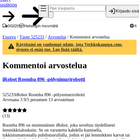
sisältöön
Kirjaudu sis
00220
Helsingin myymälä
fi
Etusivu
/
Tuote 525233
/
Arvostelut
/
Kommentoi arvostelua
Käytössäsi on vanhempi selain, jota Verkkokauppa.com-
sivusto ei enää tue. Lue lisää täältä.
Kommentoi arvostelua
iRobot Roomba 896 -pölynimurirobotti
525233
iRobot Roomba 896 -pölynimurirobotti
Arvosana 3.9/5 perustuen 13 arvosteluun
(
13
)
Roomba 896 on ensimmäinen iRobot, joka soveltuu täydellisesti
lemmikkitalouksiin. Se on varustettu kahdella kumisella,
tukkiutumattomalla puhdistusrullalla, joihin ei jää lemmikkien karvat tai