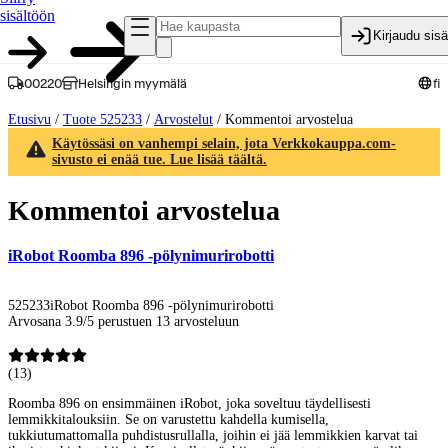
sisältöön
Kirjaudu sis
00220
Helsingin myymälä
fi
Etusivu
/
Tuote 525233
/
Arvostelut
/
Kommentoi arvostelua
Käytössäsi on vanhempi selain, jota Verkkokauppa.com-
sivusto ei enää tue. Lue lisää täältä.
Kommentoi arvostelua
iRobot Roomba 896 -pölynimurirobotti
525233
iRobot Roomba 896 -pölynimurirobotti
Arvosana 3.9/5 perustuen 13 arvosteluun
(
13
)
Roomba 896 on ensimmäinen iRobot, joka soveltuu täydellisesti
lemmikkitalouksiin. Se on varustettu kahdella kumisella,
tukkiutumattomalla puhdistusrullalla, joihin ei jää lemmikkien karvat tai