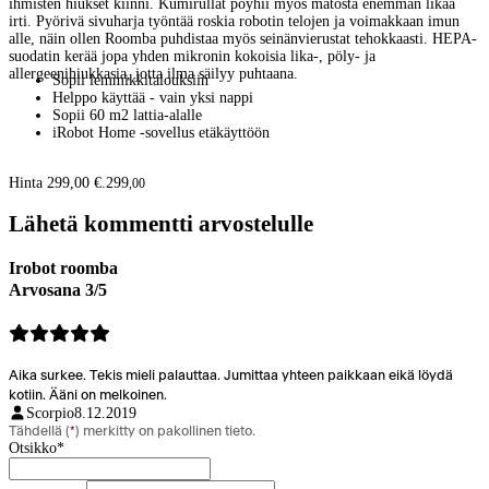
ihmisten hiukset kiinni. Kumirullat pöyhii myös matosta enemmän likaa
irti. Pyörivä sivuharja työntää roskia robotin telojen ja voimakkaan imun
alle, näin ollen Roomba puhdistaa myös seinänvierustat tehokkaasti. HEPA-
suodatin kerää jopa yhden mikronin kokoisia lika-, pöly- ja
allergeenihiukkasia, jotta ilma säilyy puhtaana.
Sopii lemmikkitalouksiin
Helppo käyttää - vain yksi nappi
Sopii 60 m2 lattia-alalle
iRobot Home -sovellus etäkäyttöön
Hinta 299,00 €.
299
,
00
Lähetä kommentti arvostelulle
Irobot roomba
Arvosana 3/5
Aika surkee. Tekis mieli palauttaa. Jumittaa yhteen paikkaan eikä löydä
kotiin. Ääni on melkoinen.
Scorpio
8.12.2019
Tähdellä (
*
) merkitty on pakollinen tieto.
Otsikko
*