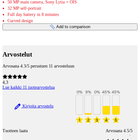
50 MP main camera, Sony Lytia + OIS
32 MP self-portrait
Full day battery in 8 minutes
Curved design
Add to comparison
Payment services
Arvostelut
Arvosana 4.3/5 perustuen 11 arvosteluun
4,3
Lue kaikki 11 tuotearvostelua
0
%
9
%
0
%
45
%
45
%
Kirjoita arvostelu
1
2
3
4
5
Tuotteen laatu
Arvosana 4.5/5