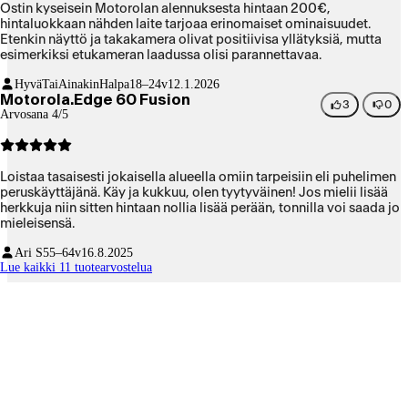
Ostin kyseisein Motorolan alennuksesta hintaan 200€,
hintaluokkaan nähden laite tarjoaa erinomaiset ominaisuudet.
Etenkin näyttö ja takakamera olivat positiivisa yllätyksiä, mutta
esimerkiksi etukameran laadussa olisi parannettavaa.
HyväTaiAinakinHalpa
18–24v
12.1.2026
Motorola.Edge 60 Fusion
3
0
Arvosana 4/5
Loistaa tasaisesti jokaisella alueella omiin tarpeisiin eli puhelimen
peruskäyttäjänä. Käy ja kukkuu, olen tyytyväinen! Jos mielii lisää
herkkuja niin sitten hintaan nollia lisää perään, tonnilla voi saada jo
mieleisensä.
Ari S
55–64v
16.8.2025
Lue kaikki 11 tuotearvostelua