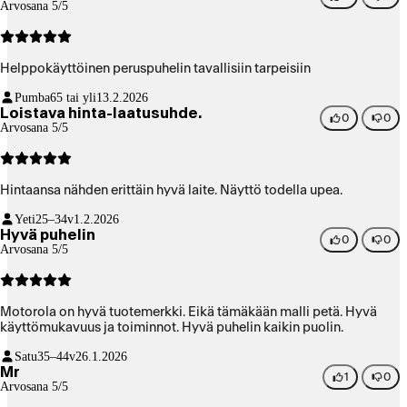
Arvosana 5/5
Helppokäyttöinen peruspuhelin tavallisiin tarpeisiin
Pumba
65 tai yli
13.2.2026
Loistava hinta-laatusuhde.
0
0
Arvosana 5/5
Hintaansa nähden erittäin hyvä laite. Näyttö todella upea.
Yeti
25–34v
1.2.2026
Hyvä puhelin
0
0
Arvosana 5/5
Motorola on hyvä tuotemerkki. Eikä tämäkään malli petä. Hyvä
käyttömukavuus ja toiminnot. Hyvä puhelin kaikin puolin.
Satu
35–44v
26.1.2026
Mr
1
0
Arvosana 5/5