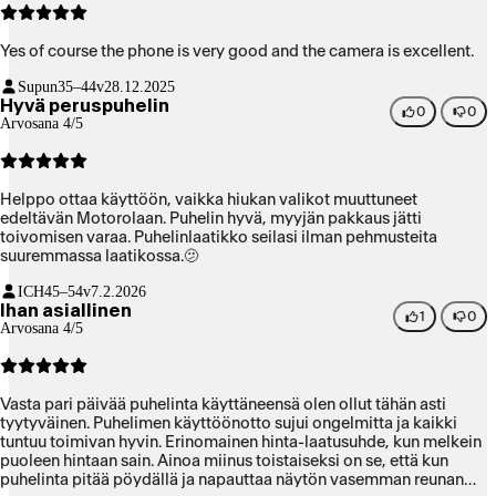
Yes of course the phone is very good and the camera is excellent.
Supun
35–44v
28.12.2025
Hyvä peruspuhelin
0
0
Arvosana 4/5
Helppo ottaa käyttöön, vaikka hiukan valikot muuttuneet
edeltävän Motorolaan. Puhelin hyvä, myyjän pakkaus jätti
toivomisen varaa. Puhelinlaatikko seilasi ilman pehmusteita
suuremmassa laatikossa.🫤
ICH
45–54v
7.2.2026
Ihan asiallinen
1
0
Arvosana 4/5
Vasta pari päivää puhelinta käyttäneensä olen ollut tähän asti
tyytyväinen. Puhelimen käyttöönotto sujui ongelmitta ja kaikki
tuntuu toimivan hyvin. Erinomainen hinta-laatusuhde, kun melkein
puoleen hintaan sain. Ainoa miinus toistaiseksi on se, että kun
puhelinta pitää pöydällä ja napauttaa näytön vasemman reunan