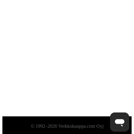
Alatunniste
© 1992–2026 Verkkokauppa.com Oyj