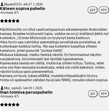
painikkeita, puhelin keikahtaa hieman ärsyttävästi takakameran
Masa6433
35–44v
27.1.2026
ulokkeen takia. Välillä myös näytön painikkeita pitää napauttaa
Käteen sopiva puhelin
kovempaa, mutta se voi johtua panssarilasista.
2
0
Arvosana 4/5
Käyttöönotto on ollut vaativampaa kuin aikaisempien Androidien
kanssa. Kyselee toistuvasti lupia, vaikka ne on jo kieltänyt (etkö nyt
kuitenkin...) Ennen Motorolat on tyytynyt kerta kieltoon.
Aika hyvin saa valmiiksi asennettuja sovelluksia poistettua, ei
kuitenkaan kaikkia turhia.. Ne saa kuitenkin kasattua yhteen
kansioon, joten pysyvät "poissa tieltä".
Mukava kädessä, melko herkkä näyttö. En hommannut näytön
suojakalvoa, toivottavasti lasi täyttää lupauksensa..
Kaarevasta lasista en välitä, mutta kai siihen tottuu. Tuntuu, ettei
aina ota ihan reunasta kosketusta, enkä ole vielä keksinyt, miten
näytön kokoa saisi pienennettyä.
Kamera on hyvä, tukee eSIMiä, muistikorttipaikkakin löytyy.
Hinta oli spekseihin nähden hyvä (ale 199€), minulle oikein sopiva.
Mur_meli
45–54v
18.1.2026
Ihan toimiva peruspuhelin
1
0
Arvosana 4/5