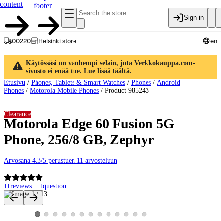
content
footer
Sign in
00220
Helsinki store
en
Käytössäsi on vanhempi selain, jota Verkkokauppa.com-
sivusto ei enää tue. Lue lisää täältä.
Etusivu
/
Phones, Tablets & Smart Watches
/
Phones
/
Android
Phones
/
Motorola Mobile Phones
/
Product 985243
Clearance
Motorola Edge 60 Fusion 5G
Phone, 256/8 GB, Zephyr
Arvosana 4.3/5 perustuen 11 arvosteluun
11
reviews
1
question
Product images and videos
View product image 2
View product image 3
View product image 4
View product image 5
View product image 6
View product image 7
View product image 8
View product image 9
View product image 10
View product image 11
View product image 12
View product image 13
View product image 1