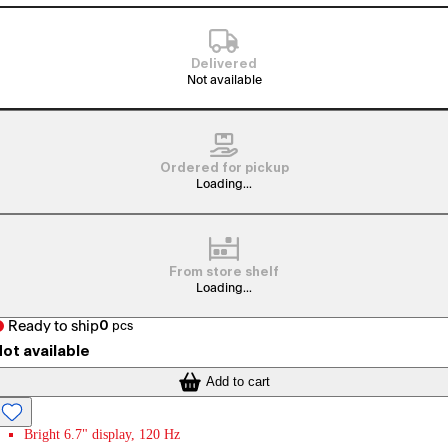
Delivered
Not available
Ordered for pickup
Loading...
From store shelf
Loading...
Ready to ship
0
pcs
ot available
Add to cart
Bright 6.7" display, 120 Hz