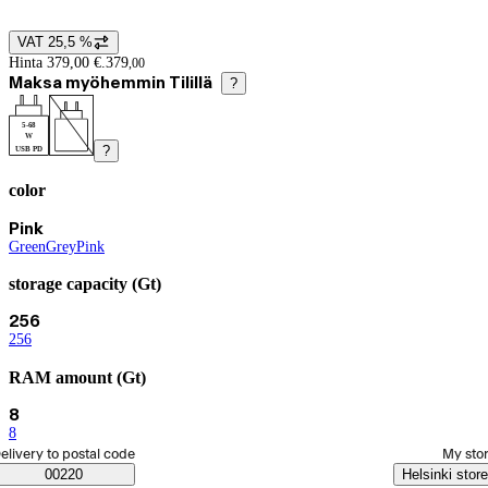
VAT 25,5 %
Price details
Hinta 379,00 €.
379
,
00
Maksa myöhemmin Tilillä
?
5-68
W
?
USB PD
color
Product variants
Current selection Pink
Pink
Green
(
Grey
color
(
Pink
color
)
(
color
)
)
storage capacity (Gt)
Current selection 256
256
256
(
storage capacity (Gt)
)
RAM amount (Gt)
Current selection 8
8
8
(
RAM amount (Gt)
)
elect order method
elivery to postal code
My sto
Saatavuustiedot
00220
Helsinki store