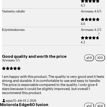
4,5
Vastinetta rahalle
Arvosana 4.6/5
4,6
Käyttömukavuus
Arvosana 4.2/5
4,2
Good quality and worth the price
0
0
Arvosana 5/5
I am happy with this product. The quality is very good and it feels
strong and durable. It is comfortable to use and easy to handle.
The price is reasonable compared to the quality. I only give 4
stars because it could be slightly improved, but overall I
recommend this product.
sujan
35–44v
19.2.2026
Motorola Edge60 fusion
0
0