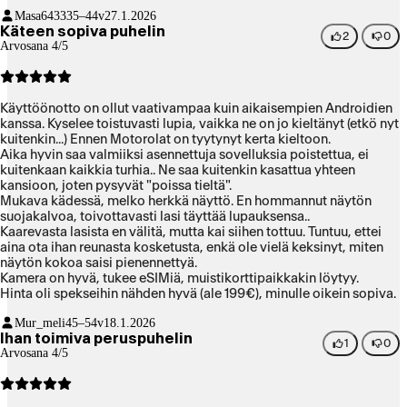
painikkeita, puhelin keikahtaa hieman ärsyttävästi takakameran
Masa6433
35–44v
27.1.2026
ulokkeen takia. Välillä myös näytön painikkeita pitää napauttaa
Käteen sopiva puhelin
kovempaa, mutta se voi johtua panssarilasista.
2
0
Arvosana 4/5
Käyttöönotto on ollut vaativampaa kuin aikaisempien Androidien
kanssa. Kyselee toistuvasti lupia, vaikka ne on jo kieltänyt (etkö nyt
kuitenkin...) Ennen Motorolat on tyytynyt kerta kieltoon.
Aika hyvin saa valmiiksi asennettuja sovelluksia poistettua, ei
kuitenkaan kaikkia turhia.. Ne saa kuitenkin kasattua yhteen
kansioon, joten pysyvät "poissa tieltä".
Mukava kädessä, melko herkkä näyttö. En hommannut näytön
suojakalvoa, toivottavasti lasi täyttää lupauksensa..
Kaarevasta lasista en välitä, mutta kai siihen tottuu. Tuntuu, ettei
aina ota ihan reunasta kosketusta, enkä ole vielä keksinyt, miten
näytön kokoa saisi pienennettyä.
Kamera on hyvä, tukee eSIMiä, muistikorttipaikkakin löytyy.
Hinta oli spekseihin nähden hyvä (ale 199€), minulle oikein sopiva.
Mur_meli
45–54v
18.1.2026
Ihan toimiva peruspuhelin
1
0
Arvosana 4/5