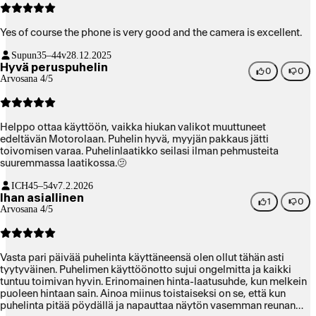
Yes of course the phone is very good and the camera is excellent.
Supun
35–44v
28.12.2025
Hyvä peruspuhelin
0
0
Arvosana 4/5
Helppo ottaa käyttöön, vaikka hiukan valikot muuttuneet
edeltävän Motorolaan. Puhelin hyvä, myyjän pakkaus jätti
toivomisen varaa. Puhelinlaatikko seilasi ilman pehmusteita
suuremmassa laatikossa.🫤
ICH
45–54v
7.2.2026
Ihan asiallinen
1
0
Arvosana 4/5
Vasta pari päivää puhelinta käyttäneensä olen ollut tähän asti
tyytyväinen. Puhelimen käyttöönotto sujui ongelmitta ja kaikki
tuntuu toimivan hyvin. Erinomainen hinta-laatusuhde, kun melkein
puoleen hintaan sain. Ainoa miinus toistaiseksi on se, että kun
puhelinta pitää pöydällä ja napauttaa näytön vasemman reunan