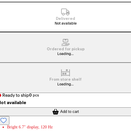
Delivered
Not available
Ordered for pickup
Loading...
From store shelf
Loading...
Ready to ship
0
pcs
ot available
Add to cart
Bright 6.7" display, 120 Hz