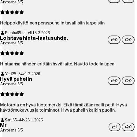
Arvosana 5/5
Helppokäyttöinen peruspuhelin tavallisiin tarpeisiin
Pumba
65 tai yli
13.2.2026
Loistava hinta-laatusuhde.
0
0
Arvosana 5/5
Hintaansa nähden erittäin hyvä laite. Näyttö todella upea.
Yeti
25–34v
1.2.2026
Hyvä puhelin
0
0
Arvosana 5/5
Motorola on hyvä tuotemerkki. Eikä tämäkään malli petä. Hyvä
käyttömukavuus ja toiminnot. Hyvä puhelin kaikin puolin.
Satu
35–44v
26.1.2026
Mr
1
0
Arvosana 5/5