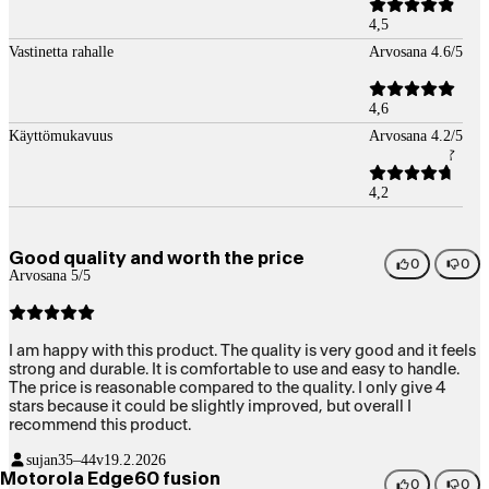
4,5
Vastinetta rahalle
Arvosana 4.6/5
4,6
Käyttömukavuus
Arvosana 4.2/5
4,2
Good quality and worth the price
0
0
Arvosana 5/5
I am happy with this product. The quality is very good and it feels
strong and durable. It is comfortable to use and easy to handle.
The price is reasonable compared to the quality. I only give 4
stars because it could be slightly improved, but overall I
recommend this product.
sujan
35–44v
19.2.2026
Motorola Edge60 fusion
0
0