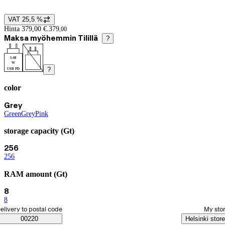
VAT 25,5 %
Price details
Hinta 379,00 €.
379
,
00
Maksa myöhemmin Tilillä
?
5-68
W
?
USB PD
color
Product variants
Current selection Grey
Grey
Green
(
Grey
color
(
Pink
color
)
(
color
)
)
storage capacity (Gt)
Current selection 256
256
256
(
storage capacity (Gt)
)
RAM amount (Gt)
Current selection 8
8
8
(
RAM amount (Gt)
)
elect order method
elivery to postal code
My sto
Saatavuustiedot
00220
Helsinki store