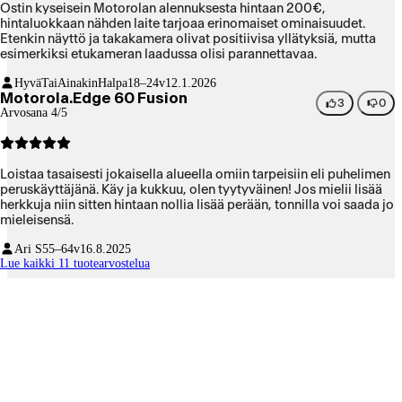
Ostin kyseisein Motorolan alennuksesta hintaan 200€,
hintaluokkaan nähden laite tarjoaa erinomaiset ominaisuudet.
Etenkin näyttö ja takakamera olivat positiivisa yllätyksiä, mutta
esimerkiksi etukameran laadussa olisi parannettavaa.
HyväTaiAinakinHalpa
18–24v
12.1.2026
Motorola.Edge 60 Fusion
3
0
Arvosana 4/5
Loistaa tasaisesti jokaisella alueella omiin tarpeisiin eli puhelimen
peruskäyttäjänä. Käy ja kukkuu, olen tyytyväinen! Jos mielii lisää
herkkuja niin sitten hintaan nollia lisää perään, tonnilla voi saada jo
mieleisensä.
Ari S
55–64v
16.8.2025
Lue kaikki 11 tuotearvostelua