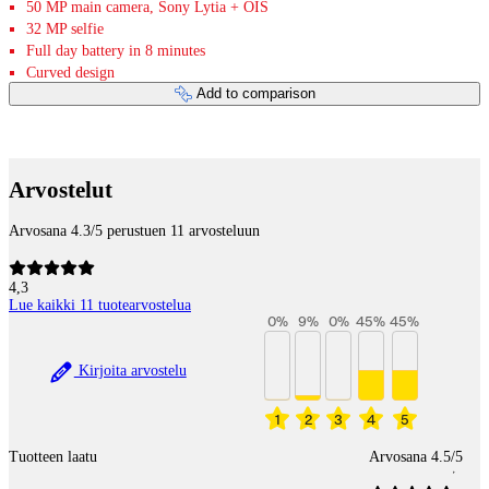
50 MP main camera, Sony Lytia + OIS
32 MP selfie
Full day battery in 8 minutes
Curved design
Add to comparison
Payment services
Arvostelut
Arvosana 4.3/5 perustuen 11 arvosteluun
4,3
Lue kaikki 11 tuotearvostelua
0
%
9
%
0
%
45
%
45
%
Kirjoita arvostelu
1
2
3
4
5
Tuotteen laatu
Arvosana 4.5/5