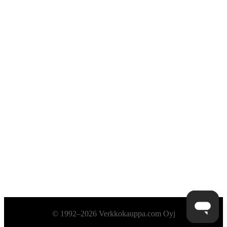
Alatunniste
© 1992–2026 Verkkokauppa.com Oyj