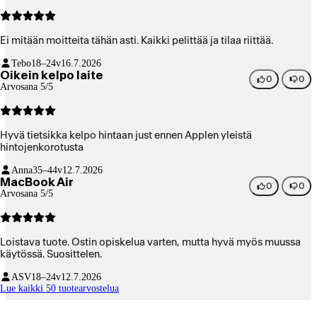
Ei mitään moitteita tähän asti. Kaikki pelittää ja tilaa riittää.
Tebo
18–24v
16.7.2026
Oikein kelpo laite
0
0
Arvosana 5/5
Hyvä tietsikka kelpo hintaan just ennen Applen yleistä
hintojenkorotusta
Anna
35–44v
12.7.2026
MacBook Air
0
0
Arvosana 5/5
Loistava tuote. Ostin opiskelua varten, mutta hyvä myös muussa
käytössä. Suosittelen.
ASV
18–24v
12.7.2026
Lue kaikki 50 tuotearvostelua