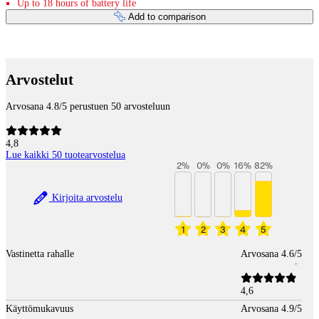
Up to 18 hours of battery life
Add to comparison
Payment services
Arvostelut
Arvosana 4.8/5 perustuen 50 arvosteluun
4,8
Lue kaikki 50 tuotearvostelua
2
%
0
%
0
%
16
%
82
%
Kirjoita arvostelu
1
2
3
4
5
Vastinetta rahalle
Arvosana 4.6/5
4,6
Käyttömukavuus
Arvosana 4.9/5