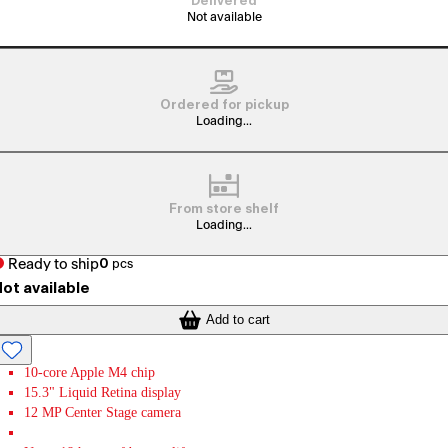
Delivered
Not available
Ordered for pickup
Loading...
From store shelf
Loading...
Ready to ship
0
pcs
ot available
Add to cart
10-core Apple M4 chip
15.3" Liquid Retina display
12 MP Center Stage camera