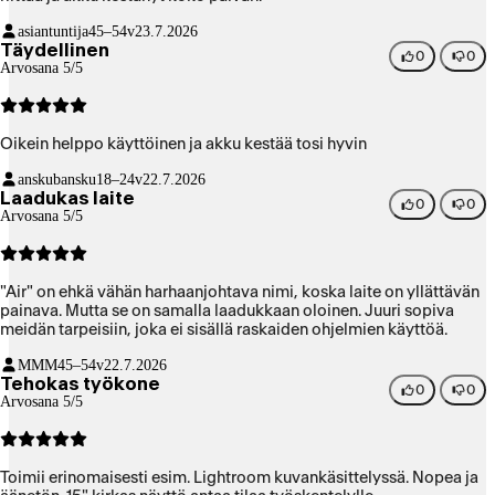
asiantuntija
45–54v
23.7.2026
Täydellinen
0
0
Arvosana 5/5
Oikein helppo käyttöinen ja akku kestää tosi hyvin
anskubansku
18–24v
22.7.2026
Laadukas laite
0
0
Arvosana 5/5
"Air" on ehkä vähän harhaanjohtava nimi, koska laite on yllättävän
painava. Mutta se on samalla laadukkaan oloinen. Juuri sopiva
meidän tarpeisiin, joka ei sisällä raskaiden ohjelmien käyttöä.
MMM
45–54v
22.7.2026
Tehokas työkone
0
0
Arvosana 5/5
Toimii erinomaisesti esim. Lightroom kuvankäsittelyssä. Nopea ja