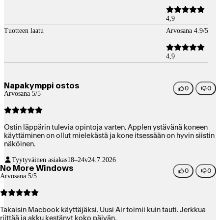
4,9
Tuotteen laatu
Arvosana 4.9/5
4,9
Napakymppi ostos
0
0
Arvosana 5/5
Ostin läppärin tulevia opintoja varten. Applen ystävänä koneen
käyttäminen on ollut mielekästä ja kone itsessään on hyvin siistin
näköinen.
Tyytyväinen asiakas
18–24v
24.7.2026
No More Windows
0
0
Arvosana 5/5
Takaisin Macbook käyttäjäksi. Uusi Air toimii kuin tauti. Jerkkua
riittää ja akku kestänyt koko päivän.