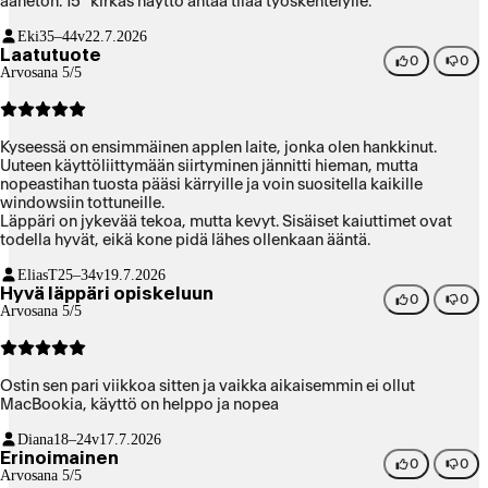
äänetön. 15" kirkas näyttö antaa tilaa työskentelylle.
Eki
35–44v
22.7.2026
Laatutuote
0
0
Arvosana 5/5
Kyseessä on ensimmäinen applen laite, jonka olen hankkinut.
Uuteen käyttöliittymään siirtyminen jännitti hieman, mutta
nopeastihan tuosta pääsi kärryille ja voin suositella kaikille
windowsiin tottuneille.
Läppäri on jykevää tekoa, mutta kevyt. Sisäiset kaiuttimet ovat
todella hyvät, eikä kone pidä lähes ollenkaan ääntä.
EliasT
25–34v
19.7.2026
Hyvä läppäri opiskeluun
0
0
Arvosana 5/5
Ostin sen pari viikkoa sitten ja vaikka aikaisemmin ei ollut
MacBookia, käyttö on helppo ja nopea
Diana
18–24v
17.7.2026
Erinoimainen
0
0
Arvosana 5/5