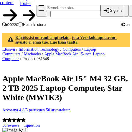
content
footer
Sign in
00220
Helsinki store
en
Käytössäsi on vanhempi selain, jota Verkkokauppa.com-
sivusto ei enää tue. Lue lisää täältä.
Etusivu
/
Information Technology
/
Computers
/
Laptop
Computers
/
Macbooks
/
Apple MacBook Air 15-inch Laptop
Computer
/
Product 981548
Apple MacBook Air 15" M4 32 GB,
2 TB 2025 Laptop Computer, Star
White (MW1K3)
Arvosana 4.8/5 perustuen 50 arvosteluun
50
reviews
1
question