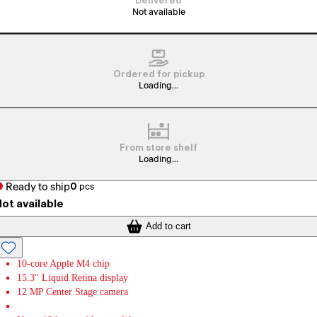
Delivered
Not available
Ordered for pickup
Loading...
From store shelf
Loading...
Ready to ship
0
pcs
ot available
Add to cart
10-core Apple M4 chip
15.3" Liquid Retina display
12 MP Center Stage camera