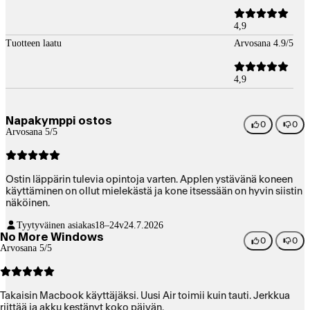
4,9
Tuotteen laatu
Arvosana 4.9/5
4,9
Napakymppi ostos
0
0
Arvosana 5/5
Ostin läppärin tulevia opintoja varten. Applen ystävänä koneen
käyttäminen on ollut mielekästä ja kone itsessään on hyvin siistin
näköinen.
Tyytyväinen asiakas
18–24v
24.7.2026
No More Windows
0
0
Arvosana 5/5
Takaisin Macbook käyttäjäksi. Uusi Air toimii kuin tauti. Jerkkua
riittää ja akku kestänyt koko päivän.