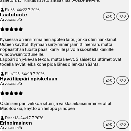
äänetön. 15" kirkas näyttö antaa tilaa työskentelylle.
Eki
35–44v
22.7.2026
Laatutuote
0
0
Arvosana 5/5
Kyseessä on ensimmäinen applen laite, jonka olen hankkinut.
Uuteen käyttöliittymään siirtyminen jännitti hieman, mutta
nopeastihan tuosta pääsi kärryille ja voin suositella kaikille
windowsiin tottuneille.
Läppäri on jykevää tekoa, mutta kevyt. Sisäiset kaiuttimet ovat
todella hyvät, eikä kone pidä lähes ollenkaan ääntä.
EliasT
25–34v
19.7.2026
Hyvä läppäri opiskeluun
0
0
Arvosana 5/5
Ostin sen pari viikkoa sitten ja vaikka aikaisemmin ei ollut
MacBookia, käyttö on helppo ja nopea
Diana
18–24v
17.7.2026
Erinoimainen
0
0
Arvosana 5/5