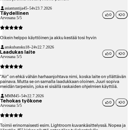
asiantuntija
45–54v
23.7.2026
Täydellinen
0
0
Arvosana 5/5
Oikein helppo käyttöinen ja akku kestää tosi hyvin
anskubansku
18–24v
22.7.2026
Laadukas laite
0
0
Arvosana 5/5
"Air" on ehkä vähän harhaanjohtava nimi, koska laite on yllättävän
painava. Mutta se on samalla laadukkaan oloinen. Juuri sopiva
meidän tarpeisiin, joka ei sisällä raskaiden ohjelmien käyttöä.
MMM
45–54v
22.7.2026
Tehokas työkone
0
0
Arvosana 5/5
Toimii erinomaisesti esim. Lightroom kuvankäsittelyssä. Nopea ja