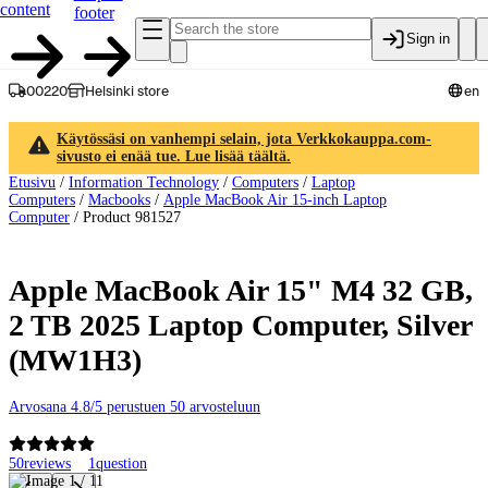
content
footer
Sign in
00220
Helsinki store
en
Käytössäsi on vanhempi selain, jota Verkkokauppa.com-
sivusto ei enää tue. Lue lisää täältä.
Etusivu
/
Information Technology
/
Computers
/
Laptop
Computers
/
Macbooks
/
Apple MacBook Air 15-inch Laptop
Computer
/
Product 981527
Apple MacBook Air 15" M4 32 GB,
2 TB 2025 Laptop Computer, Silver
(MW1H3)
Arvosana 4.8/5 perustuen 50 arvosteluun
50
reviews
1
question