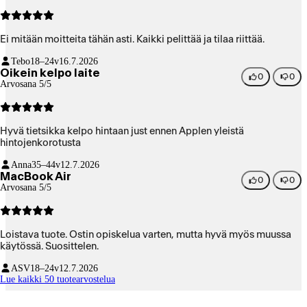
Ei mitään moitteita tähän asti. Kaikki pelittää ja tilaa riittää.
Tebo
18–24v
16.7.2026
Oikein kelpo laite
0
0
Arvosana 5/5
Hyvä tietsikka kelpo hintaan just ennen Applen yleistä
hintojenkorotusta
Anna
35–44v
12.7.2026
MacBook Air
0
0
Arvosana 5/5
Loistava tuote. Ostin opiskelua varten, mutta hyvä myös muussa
käytössä. Suosittelen.
ASV
18–24v
12.7.2026
Lue kaikki 50 tuotearvostelua