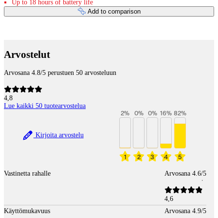
Up to 18 hours of battery life
Add to comparison
Payment services
Arvostelut
Arvosana 4.8/5 perustuen 50 arvosteluun
4,8
Lue kaikki 50 tuotearvostelua
2
%
0
%
0
%
16
%
82
%
Kirjoita arvostelu
1
2
3
4
5
Vastinetta rahalle
Arvosana 4.6/5
4,6
Käyttömukavuus
Arvosana 4.9/5