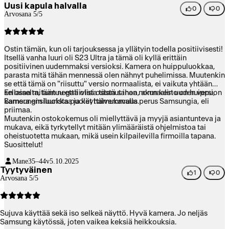
Uusi kapula halvalla
0
0
Arvosana 5/5
Ostin tämän, kun oli tarjouksessa ja yllätyin todella positiivisesti!
Itsellä vanha luuri oli S23 Ultra ja tämä oli kyllä erittäin
positiivinen uudemmaksi versioksi. Kamera on huippuluokkaa,
parasta mitä tähän mennessä olen nähnyt puhelimissa. Muutenkin
se että tämä on "riisuttu" versio normaalista, ei vaikuta yhtään
sellaiselta, tuntuu että olisi ostanut ihan normaalin uuden version
En osaa mitään negatiivista tästä sanoa, akun kesto on huippu,
Samsungin luurista puolet halvemmalla.
kamera ensiluokkaa ja käyttämukavuus perus Samsungia, eli
priimaa.
Muutenkin ostokokemus oli miellyttävä ja myyjä asiantunteva ja
mukava, eikä tyrkytellyt mitään ylimääräistä ohjelmistoa tai
oheistuotetta mukaan, mikä usein kilpailevilla firmoilla tapana.
Suosittelut!
Mane
35–44v
5.10.2025
Tyytyväinen
1
0
Arvosana 5/5
Sujuva käyttää sekä iso selkeä näyttö. Hyvä kamera. Jo neljäs
Samsung käytössä, joten vaikea keksiä heikkouksia.