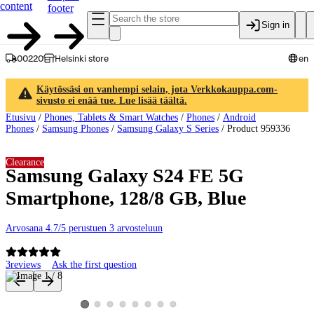
content
footer
Sign in
00220
Helsinki store
en
Käytössäsi on vanhempi selain, jota Verkkokauppa.com-
sivusto ei enää tue. Lue lisää täältä.
Etusivu
/
Phones, Tablets & Smart Watches
/
Phones
/
Android
Phones
/
Samsung Phones
/
Samsung Galaxy S Series
/
Product 959336
Clearance
Samsung Galaxy S24 FE 5G
Smartphone, 128/8 GB, Blue
Arvosana 4.7/5 perustuen 3 arvosteluun
3
reviews
Ask the first question
Product images and videos
View product image 2
View product image 3
View product image 4
View product image 5
View product image 6
View product image 7
View product image 8
View product image 1