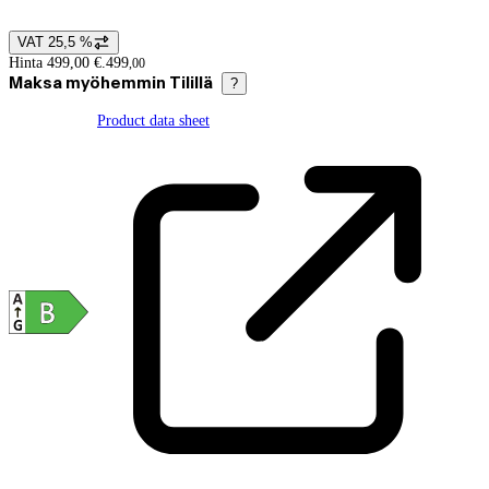
VAT 25,5 %
Price details
Hinta 499,00 €.
499
,
00
Maksa myöhemmin Tilillä
?
Product data sheet