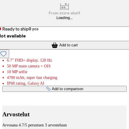
From store shelf
Loading...
Ready to ship
0
pcs
ot available
Add to cart
6.7" FHD+ display, 120 Hz
50 MP main camera + OIS
10 MP selfie
4700 mAh, super fast charging
IP68 rating, Galaxy AI
Add to comparison
Payment services
Arvostelut
Arvosana 4.7/5 perustuen 3 arvosteluun