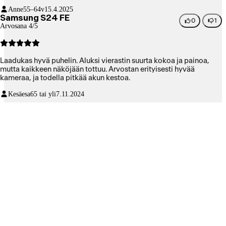
Anne
55–64v
15.4.2025
Samsung S24 FE
0
1
Arvosana 4/5
Laadukas hyvä puhelin. Aluksi vierastin suurta kokoa ja painoa,
mutta kaikkeen näköjään tottuu. Arvostan erityisesti hyvää
kameraa, ja todella pitkää akun kestoa.
Kesäesa
65 tai yli
7.11.2024