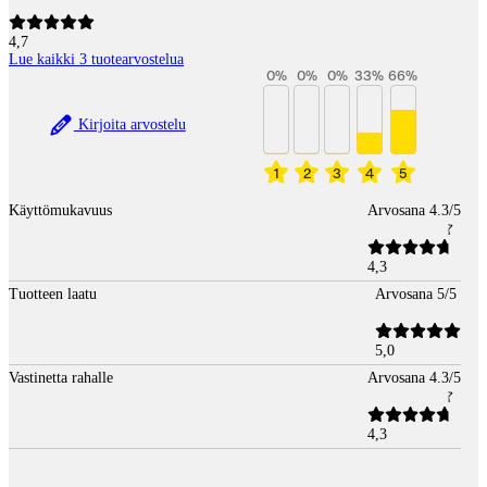
4,7
Lue kaikki 3 tuotearvostelua
0
%
0
%
0
%
33
%
66
%
Kirjoita arvostelu
1
2
3
4
5
Käyttömukavuus
Arvosana 4.3/5
4,3
Tuotteen laatu
Arvosana 5/5
5,0
Vastinetta rahalle
Arvosana 4.3/5
4,3