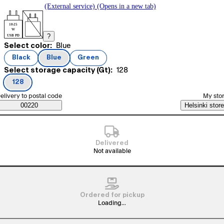
(External service) (Opens in a new tab)
10-25
W
?
USB PD
Current selection Blue
Select color:
Blue
Product variants
Black
Blue
Green
(
color
)
(
color
)
(
color
)
Current selection 128
Select storage capacity (Gt):
128
128
(
storage capacity (Gt)
)
elect order method
elivery to postal code
My sto
Saatavuustiedot
00220
Helsinki store
Delivered
Not available
Ordered for pickup
Loading...