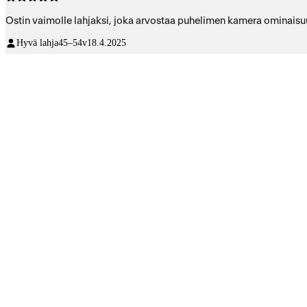
Ostin vaimolle lahjaksi, joka arvostaa puhelimen kamera ominaisuut
Hyvä lahja
45–54v
18.4.2025