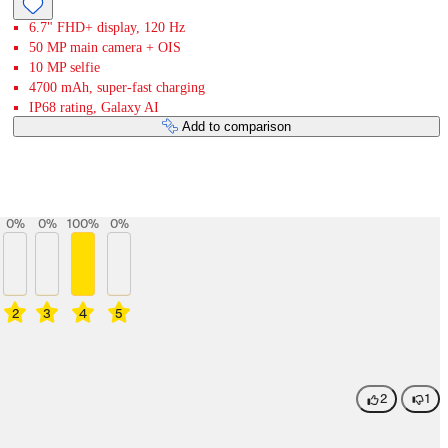
6.7" FHD+ display, 120 Hz
50 MP main camera + OIS
10 MP selfie
4700 mAh, super-fast charging
IP68 rating, Galaxy AI
Add to comparison
0
%
0
%
100
%
0
%
2
3
4
5
2
1