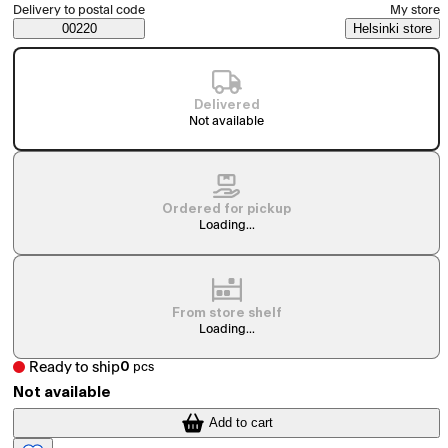
Select order method
Delivery to postal code
My store
Saatavuustiedot
00220
Helsinki store
Delivered
Not available
Ordered for pickup
Loading...
From store shelf
Loading...
Ready to ship
0
pcs
Not available
Add to cart