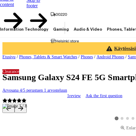
Skip to
content
footer
00220
Information Technology
Gaming
Audio & Video
Phones, Table
Helsinki store
Käytössäsi
Etusivu
/
Phones, Tablets & Smart Watches
/
Phones
/
Android Phones
/
Sam
Clearance
Samsung Galaxy S24 FE 5G Smartph
Arvosana 4/5 perustuen 1 arvosteluun
1
review
Ask the first question
Product images and videos
View product 
View pro
Vie
View product 
Enlar