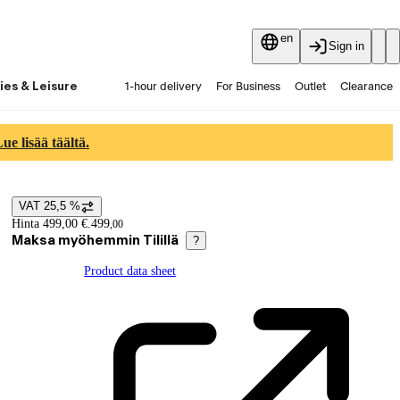
en
Sign in
ies & Leisure
1-hour delivery
For Business
Outlet
Clearance
Guides and articles
Vaihtokauppa
Services
Latest
e lisää täältä.
VAT 25,5 %
Price details
Hinta 499,00 €.
499
,
00
Maksa myöhemmin Tilillä
?
Product data sheet