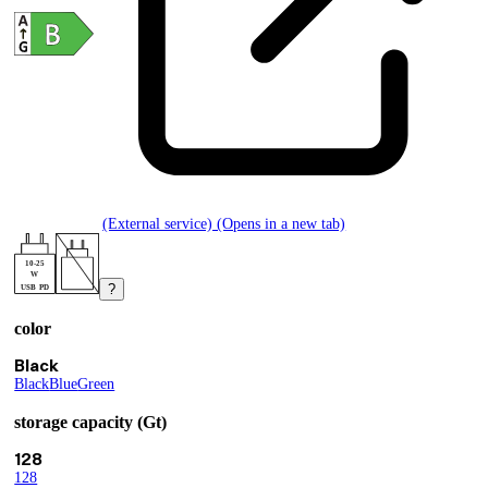
(External service) (Opens in a new tab)
10-25
W
?
USB PD
color
Product variants
Current selection Black
Black
Black
(
Blue
color
(
Green
color
)
)
(
color
)
storage capacity (Gt)
Current selection 128
128
128
(
storage capacity (Gt)
)