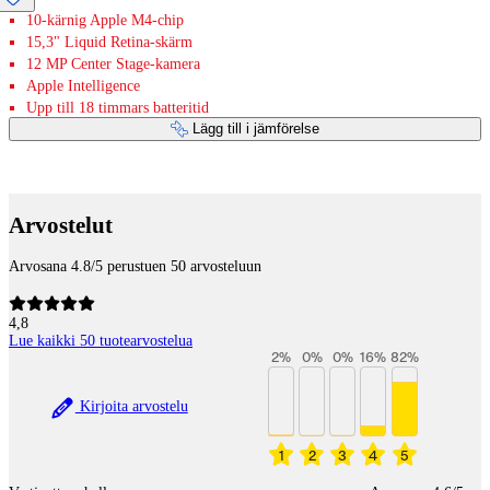
10-kärnig Apple M4-chip
15,3" Liquid Retina-skärm
12 MP Center Stage-kamera
Apple Intelligence
Upp till 18 timmars batteritid
Lägg till i jämförelse
Betaltjänster
Arvostelut
Arvosana 4.8/5 perustuen 50 arvosteluun
4,8
Lue kaikki 50 tuotearvostelua
2
%
0
%
0
%
16
%
82
%
Kirjoita arvostelu
1
2
3
4
5