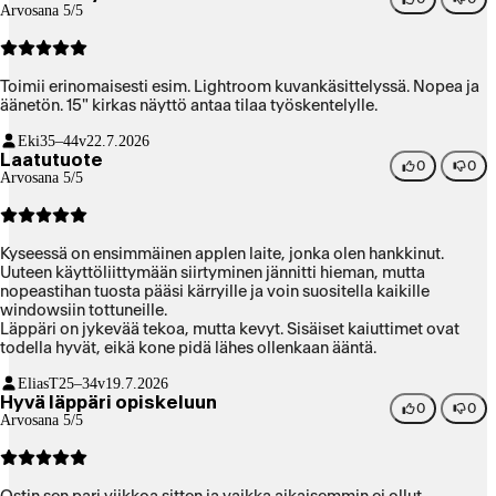
Arvosana 5/5
Toimii erinomaisesti esim. Lightroom kuvankäsittelyssä. Nopea ja
äänetön. 15" kirkas näyttö antaa tilaa työskentelylle.
Eki
35–44v
22.7.2026
Laatutuote
0
0
Arvosana 5/5
Kyseessä on ensimmäinen applen laite, jonka olen hankkinut.
Uuteen käyttöliittymään siirtyminen jännitti hieman, mutta
nopeastihan tuosta pääsi kärryille ja voin suositella kaikille
windowsiin tottuneille.
Läppäri on jykevää tekoa, mutta kevyt. Sisäiset kaiuttimet ovat
todella hyvät, eikä kone pidä lähes ollenkaan ääntä.
EliasT
25–34v
19.7.2026
Hyvä läppäri opiskeluun
0
0
Arvosana 5/5