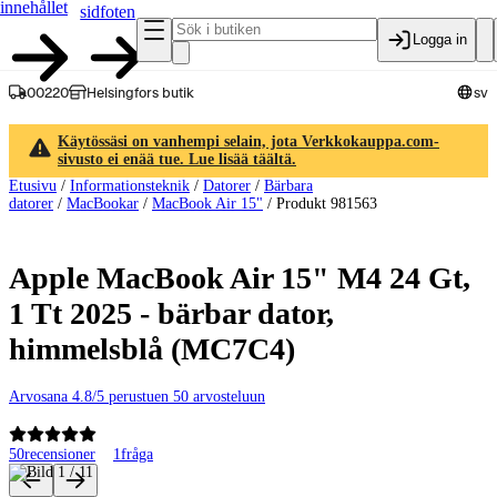
innehållet
sidfoten
Logga in
00220
Helsingfors butik
sv
Käytössäsi on vanhempi selain, jota Verkkokauppa.com-
sivusto ei enää tue. Lue lisää täältä.
Etusivu
/
Informationsteknik
/
Datorer
/
Bärbara
datorer
/
MacBookar
/
MacBook Air 15"
/
Produkt 981563
Apple MacBook Air 15" M4 24 Gt,
1 Tt 2025 - bärbar dator,
himmelsblå (MC7C4)
Arvosana 4.8/5 perustuen 50 arvosteluun
50
recensioner
1
fråga
Produktbilder och videor