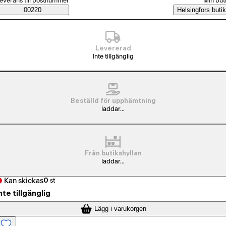
everans till postnummer
Min but
Saatavuustiedot
00220
Helsingfors butik
Levererad
Inte tillgänglig
Beställd för upphämtning
laddar...
Från butikshyllan
laddar...
Kan skickas
0
st
nte tillgänglig
Lägg i varukorgen