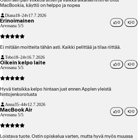
Ostin sen pari viikkoa sitten ja vaikka aikaisemmin ei ollut
MacBookia, käyttö on helppo ja nopea
Diana
18–24v
17.7.2026
Erinoimainen
0
0
Arvosana 5/5
Ei mitään moitteita tähän asti. Kaikki pelittää ja tilaa riittää.
Tebo
18–24v
16.7.2026
Oikein kelpo laite
0
0
Arvosana 5/5
Hyvä tietsikka kelpo hintaan just ennen Applen yleistä
hintojenkorotusta
Anna
35–44v
12.7.2026
MacBook Air
0
0
Arvosana 5/5
Loistava tuote. Ostin opiskelua varten, mutta hyvä myös muussa