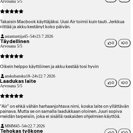
Arvosana 5/5
Takaisin Macbook käyttäjäksi. Uusi Air toimii kuin tauti. Jerkkua
riittää ja akku kestänyt koko päivän.
asiantuntija
45–54v
23.7.2026
Täydellinen
0
0
Arvosana 5/5
Oikein helppo käyttöinen ja akku kestää tosi hyvin
anskubansku
18–24v
22.7.2026
Laadukas laite
0
0
Arvosana 5/5
"Air" on ehkä vähän harhaanjohtava nimi, koska laite on yllättävän
painava. Mutta se on samalla laadukkaan oloinen. Juuri sopiva
meidän tarpeisiin, joka ei sisällä raskaiden ohjelmien käyttöä.
MMM
45–54v
22.7.2026
Tehokas työkone
0
0