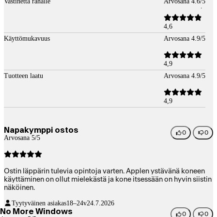
Vastinetta rahalle
Arvosana 4.6/5
4,6
Käyttömukavuus
Arvosana 4.9/5
4,9
Tuotteen laatu
Arvosana 4.9/5
4,9
Napakymppi ostos
0
0
Arvosana 5/5
Ostin läppärin tulevia opintoja varten. Applen ystävänä koneen
käyttäminen on ollut mielekästä ja kone itsessään on hyvin siistin
näköinen.
Tyytyväinen asiakas
18–24v
24.7.2026
No More Windows
0
0