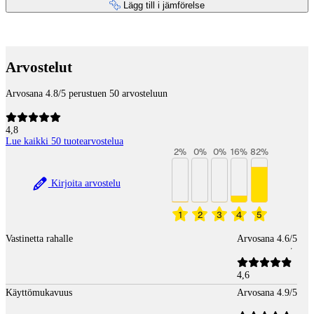
Lägg till i jämförelse
Betaltjänster
Arvostelut
Arvosana 4.8/5 perustuen 50 arvosteluun
4,8
Lue kaikki 50 tuotearvostelua
2
%
0
%
0
%
16
%
82
%
Kirjoita arvostelu
1
2
3
4
5
Vastinetta rahalle
Arvosana 4.6/5
4,6
Käyttömukavuus
Arvosana 4.9/5