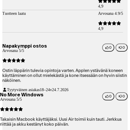
4,9
Tuotteen laatu
Arvosana 4.9/5
4,9
Napakymppi ostos
0
0
Arvosana 5/5
Ostin läppärin tulevia opintoja varten. Applen ystävänä koneen
käyttäminen on ollut mielekästä ja kone itsessään on hyvin siistin
näköinen.
Tyytyväinen asiakas
18–24v
24.7.2026
No More Windows
0
0
Arvosana 5/5
Takaisin Macbook käyttäjäksi. Uusi Air toimii kuin tauti. Jerkkua
riittää ja akku kestänyt koko päivän.