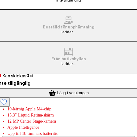
Inte tillgänglig
Beställd för upphämtning
laddar...
Från butikshyllan
laddar...
Kan skickas
0
st
nte tillgänglig
Lägg i varukorgen
10-kärnig Apple M4-chip
15,3" Liquid Retina-skärm
12 MP Center Stage-kamera
Apple Intelligence
Upp till 18 timmars batteritid