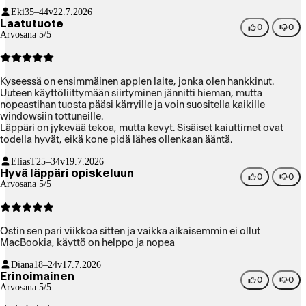
Eki
35–44v
22.7.2026
Laatutuote
0
0
Arvosana 5/5
Kyseessä on ensimmäinen applen laite, jonka olen hankkinut.
Uuteen käyttöliittymään siirtyminen jännitti hieman, mutta
nopeastihan tuosta pääsi kärryille ja voin suositella kaikille
windowsiin tottuneille.
Läppäri on jykevää tekoa, mutta kevyt. Sisäiset kaiuttimet ovat
todella hyvät, eikä kone pidä lähes ollenkaan ääntä.
EliasT
25–34v
19.7.2026
Hyvä läppäri opiskeluun
0
0
Arvosana 5/5
Ostin sen pari viikkoa sitten ja vaikka aikaisemmin ei ollut
MacBookia, käyttö on helppo ja nopea
Diana
18–24v
17.7.2026
Erinoimainen
0
0
Arvosana 5/5