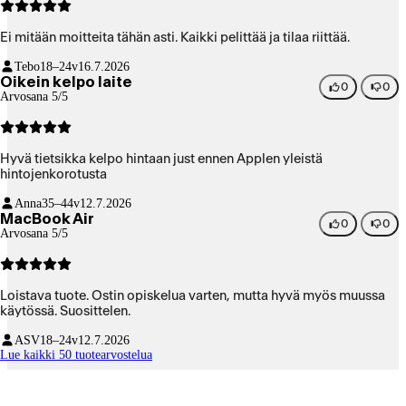
Ei mitään moitteita tähän asti. Kaikki pelittää ja tilaa riittää.
Tebo
18–24v
16.7.2026
Oikein kelpo laite
0
0
Arvosana 5/5
Hyvä tietsikka kelpo hintaan just ennen Applen yleistä
hintojenkorotusta
Anna
35–44v
12.7.2026
MacBook Air
0
0
Arvosana 5/5
Loistava tuote. Ostin opiskelua varten, mutta hyvä myös muussa
käytössä. Suosittelen.
ASV
18–24v
12.7.2026
Lue kaikki 50 tuotearvostelua