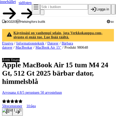
innehållet
sidfoten
Logga in
00220
Helsingfors butik
sv
Käytössäsi on vanhempi selain, jota Verkkokauppa.com-
sivusto ei enää tue. Lue lisää täältä.
Etusivu
/
Informationsteknik
/
Datorer
/
Bärbara
datorer
/
MacBookar
/
MacBook Air 15"
/
Produkt 980648
Även finans
Apple MacBook Air 15 tum M4 24
Gt, 512 Gt 2025 bärbar dator,
himmelsblå
Arvosana 4.8/5 perustuen 50 arvosteluun
50
recensioner
1
fråga
Produktbilder och videor