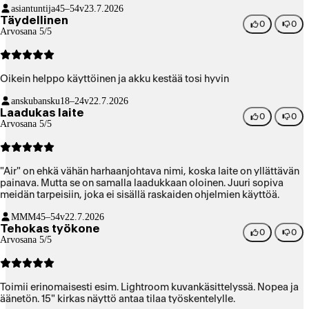
asiantuntija
45–54v
23.7.2026
Täydellinen
0
0
Arvosana 5/5
Oikein helppo käyttöinen ja akku kestää tosi hyvin
anskubansku
18–24v
22.7.2026
Laadukas laite
0
0
Arvosana 5/5
"Air" on ehkä vähän harhaanjohtava nimi, koska laite on yllättävän
painava. Mutta se on samalla laadukkaan oloinen. Juuri sopiva
meidän tarpeisiin, joka ei sisällä raskaiden ohjelmien käyttöä.
MMM
45–54v
22.7.2026
Tehokas työkone
0
0
Arvosana 5/5
Toimii erinomaisesti esim. Lightroom kuvankäsittelyssä. Nopea ja
äänetön. 15" kirkas näyttö antaa tilaa työskentelylle.