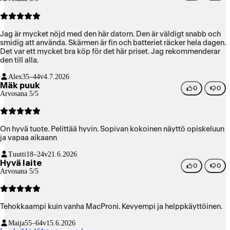
Jag är mycket nöjd med den här datorn. Den är väldigt snabb och
smidig att använda. Skärmen är fin och batteriet räcker hela dagen.
Det var ett mycket bra köp för det här priset. Jag rekommenderar
den till alla.
Alex
35–44v
4.7.2026
Mäk puuk
0
0
Arvosana 5/5
On hyvä tuote. Pelittää hyvin. Sopivan kokoinen näyttö opiskeluun
ja vapaa aikaann
Tuutti
18–24v
21.6.2026
Hyvä laite
0
0
Arvosana 5/5
Tehokkaampi kuin vanha MacProni. Kevyempi ja helppkäyttöinen.
Maija
55–64v
15.6.2026