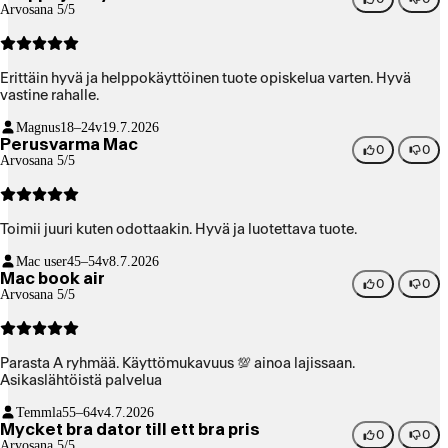
Arvosana 5/5
Erittäin hyvä ja helppokäyttöinen tuote opiskelua varten. Hyvä
vastine rahalle.
Magnus
18–24v
19.7.2026
Perusvarma Mac
0
0
Arvosana 5/5
Toimii juuri kuten odottaakin. Hyvä ja luotettava tuote.
Mac user
45–54v
8.7.2026
Mac book air
0
0
Arvosana 5/5
Parasta A ryhmää. Käyttömukavuus 💯 ainoa lajissaan.
Asikaslähtöistä palvelua
Temmla
55–64v
4.7.2026
Mycket bra dator till ett bra pris
0
0
Arvosana 5/5