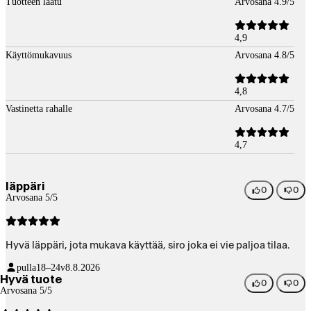
Tuotteen laatu
Arvosana 4.9/5
4,9
Käyttömukavuus
Arvosana 4.8/5
4,8
Vastinetta rahalle
Arvosana 4.7/5
4,7
läppäri
0
0
Arvosana 5/5
Hyvä läppäri, jota mukava käyttää, siro joka ei vie paljoa tilaa.
pulla
18–24v
8.8.2026
Hyvä tuote
0
0
Arvosana 5/5