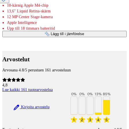
10-kärnig Apple M4-chip
13,6" Liquid Retina-skärm
12 MP Center Stage-kamera
Apple Intelligence
Upp till 18 timmars batteritid
Lägg till i jämförelse
Betaltjänster
Arvostelut
Arvosana 4.8/5 perustuen 161 arvosteluun
4,8
Lue kaikki 161 tuotearvostelua
0
%
0
%
0
%
13
%
85
%
Kirjoita arvostelu
1
2
3
4
5