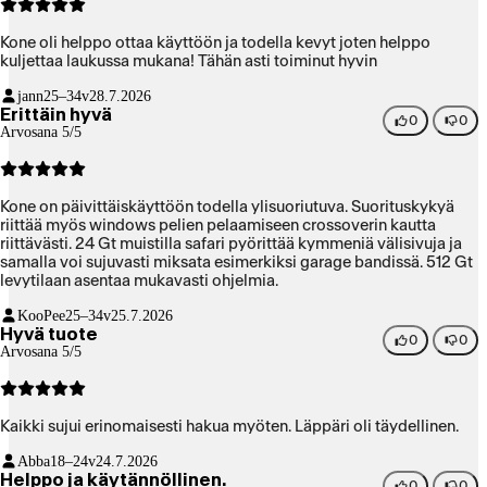
Kone oli helppo ottaa käyttöön ja todella kevyt joten helppo
kuljettaa laukussa mukana! Tähän asti toiminut hyvin
jann
25–34v
28.7.2026
Erittäin hyvä
0
0
Arvosana 5/5
Kone on päivittäiskäyttöön todella ylisuoriutuva. Suorituskykyä
riittää myös windows pelien pelaamiseen crossoverin kautta
riittävästi. 24 Gt muistilla safari pyörittää kymmeniä välisivuja ja
samalla voi sujuvasti miksata esimerkiksi garage bandissä. 512 Gt
levytilaan asentaa mukavasti ohjelmia.
KooPee
25–34v
25.7.2026
Hyvä tuote
0
0
Arvosana 5/5
Kaikki sujui erinomaisesti hakua myöten. Läppäri oli täydellinen.
Abba
18–24v
24.7.2026
Helppo ja käytännöllinen.
0
0