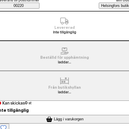
everans till postnummer
Min but
Saatavuustiedot
00220
Helsingfors butik
Levererad
Inte tillgänglig
Beställd för upphämtning
laddar...
Från butikshyllan
laddar...
Kan skickas
0
st
nte tillgänglig
Lägg i varukorgen