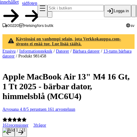
innehållet
sidfoten
Logga in
00220
Helsingfors butik
sv
Käytössäsi on vanhempi selain, jota Verkkokauppa.com-
sivusto ei enää tue. Lue lisää täältä.
Etusivu
/
Informationsteknik
/
Datorer
/
Bärbara datorer
/
13-tums bärbara
datorer
/
Produkt 981458
Apple MacBook Air 13" M4 16 Gt,
1 Tt 2025 - bärbar dator,
himmelsblå (MC6U4)
Arvosana 4.8/5 perustuen 161 arvosteluun
161
recensioner
3
frågor
Produktbilder och videor