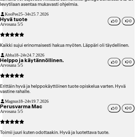
levytilaan asentaa mukavasti ohjelmia.
KooPee
25–34v
25.7.2026
Hyvä tuote
0
0
Arvosana 5/5
Kaikki sujui erinomaisesti hakua myöten. Läppäri oli täydellinen.
Abba
18–24v
24.7.2026
Helppo ja käytännöllinen.
0
0
Arvosana 5/5
Erittäin hyvä ja helppokäyttöinen tuote opiskelua varten. Hyvä
vastine rahalle.
Magnus
18–24v
19.7.2026
Perusvarma Mac
0
0
Arvosana 5/5
Toimii juuri kuten odottaakin. Hyvä ja luotettava tuote.