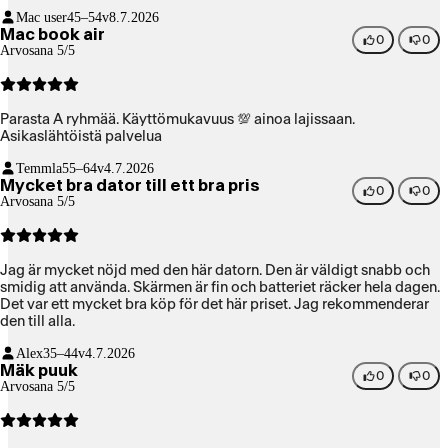
Mac user
45–54v
8.7.2026
Mac book air
0
0
Arvosana 5/5
Parasta A ryhmää. Käyttömukavuus 💯 ainoa lajissaan.
Asikaslähtöistä palvelua
Temmla
55–64v
4.7.2026
Mycket bra dator till ett bra pris
0
0
Arvosana 5/5
Jag är mycket nöjd med den här datorn. Den är väldigt snabb och
smidig att använda. Skärmen är fin och batteriet räcker hela dagen.
Det var ett mycket bra köp för det här priset. Jag rekommenderar
den till alla.
Alex
35–44v
4.7.2026
Mäk puuk
0
0
Arvosana 5/5