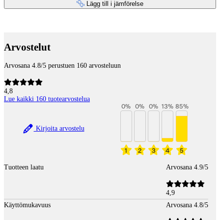
Lägg till i jämförelse
Betaltjänster
Arvostelut
Arvosana 4.8/5 perustuen 160 arvosteluun
4,8
Lue kaikki 160 tuotearvostelua
0
%
0
%
0
%
13
%
85
%
Kirjoita arvostelu
1
2
3
4
5
Tuotteen laatu
Arvosana 4.9/5
4,9
Käyttömukavuus
Arvosana 4.8/5