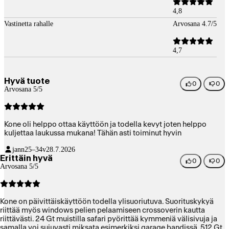
4,8
Vastinetta rahalle
Arvosana 4.7/5
4,7
Hyvä tuote
0
0
Arvosana 5/5
Kone oli helppo ottaa käyttöön ja todella kevyt joten helppo
kuljettaa laukussa mukana! Tähän asti toiminut hyvin
jann
25–34v
28.7.2026
Erittäin hyvä
0
0
Arvosana 5/5
Kone on päivittäiskäyttöön todella ylisuoriutuva. Suorituskykyä
riittää myös windows pelien pelaamiseen crossoverin kautta
riittävästi. 24 Gt muistilla safari pyörittää kymmeniä välisivuja ja
samalla voi sujuvasti miksata esimerkiksi garage bandissä. 512 Gt