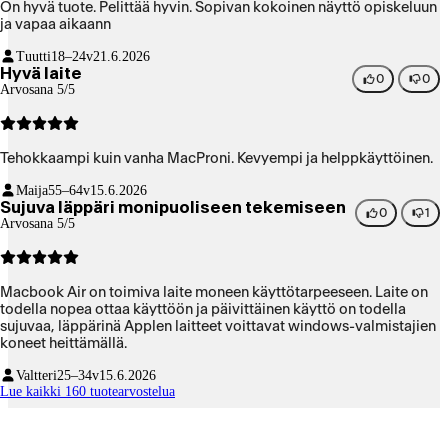
On hyvä tuote. Pelittää hyvin. Sopivan kokoinen näyttö opiskeluun
ja vapaa aikaann
Tuutti
18–24v
21.6.2026
Hyvä laite
0
0
Arvosana 5/5
Tehokkaampi kuin vanha MacProni. Kevyempi ja helppkäyttöinen.
Maija
55–64v
15.6.2026
Sujuva läppäri monipuoliseen tekemiseen
0
1
Arvosana 5/5
Macbook Air on toimiva laite moneen käyttötarpeeseen. Laite on
todella nopea ottaa käyttöön ja päivittäinen käyttö on todella
sujuvaa, läppärinä Applen laitteet voittavat windows-valmistajien
koneet heittämällä.
Valtteri
25–34v
15.6.2026
Lue kaikki 160 tuotearvostelua