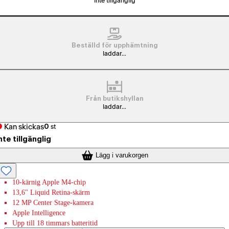
Inte tillgänglig
Beställd för upphämtning
laddar...
Från butikshyllan
laddar...
Kan skickas
0
st
nte tillgänglig
Lägg i varukorgen
10-kärnig Apple M4-chip
13,6" Liquid Retina-skärm
12 MP Center Stage-kamera
Apple Intelligence
Upp till 18 timmars batteritid