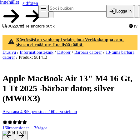
innehållet
sidfoten
Logga in
00220
Helsingfors butik
sv
Käytössäsi on vanhempi selain, jota Verkkokauppa.com-
sivusto ei enää tue. Lue lisää täältä.
Etusivu
/
Informationsteknik
/
Datorer
/
Bärbara datorer
/
13-tums bärbara
datorer
/
Produkt 981413
Apple MacBook Air 13" M4 16 Gt,
1 Tt 2025 -bärbar dator, silver
(MW0X3)
Arvosana 4.8/5 perustuen 160 arvosteluun
160
recensioner
3
frågor
Produktbilder och videor