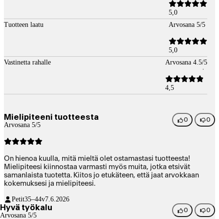
5,0
Tuotteen laatu
Arvosana 5/5
5,0
Vastinetta rahalle
Arvosana 4.5/5
4,5
Mielipiteeni tuotteesta
0
0
Arvosana 5/5
On hienoa kuulla, mitä mieltä olet ostamastasi tuotteesta!
Mielipiteesi kiinnostaa varmasti myös muita, jotka etsivät
samanlaista tuotetta. Kiitos jo etukäteen, että jaat arvokkaan
kokemuksesi ja mielipiteesi.
Petit
35–44v
7.6.2026
Hyvä työkalu
0
0
Arvosana 5/5