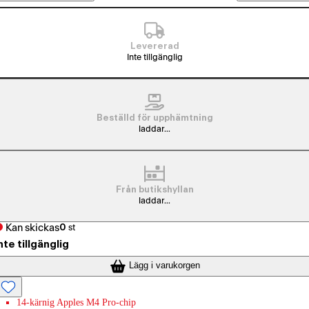
Levererad
Inte tillgänglig
Beställd för upphämtning
laddar...
Från butikshyllan
laddar...
Kan skickas
0
st
nte tillgänglig
Lägg i varukorgen
14-kärnig Apples M4 Pro-chip