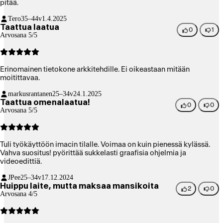
pitää.
Tero
35–44v
1.4.2025
Taattua laatua
0
1
Arvosana 5/5
Erinomainen tietokone arkkitehdille. Ei oikeastaan mitään
moitittavaa.
markusrantanen
25–34v
24.1.2025
Taattua omenalaatua!
0
0
Arvosana 5/5
Tuli työkäyttöön imacin tilalle. Voimaa on kuin pienessä kylässä.
Vahva suositus! pyörittää sukkelasti graafisia ohjelmia ja
videoedittiä.
JPee
25–34v
17.12.2024
Huippu laite, mutta maksaa mansikoita
2
0
Arvosana 4/5