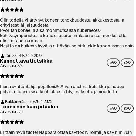
Olin todella yllättynyt koneen tehokkuudesta, akkukestosta ja
erityisesti hiljaisuudesta.
Pyöritän koneella aika monimutkaista Kubernetes-
kehitysympäristöä ja kone ei osoita minkäänlaista merkkiä että
olisi mitään kuormaa.
Näyttö on huikean hyvä ja riittävän iso pitkiinkin koodaussessiohin
Tatu
35–44v
24.9.2025
Kannettava tietsikka
0
0
Arvosana 5/5
Ihana synttärilahja pojalleni🙏 Aivan unelma tietsikka ja nopea
palvelu. Tunnin sisällä oli tilaus tehty, maksettu ja noudettu.
Kukkanen
55–64v
26.4.2025
Toimii niin kuin pitääkin
0
0
Arvosana 5/5
Erittäin hyvä tuote! Näppärä ottaa käyttöön. Toimii ja käy niin kuin