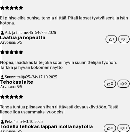
Ei pihise eikä puhise, tehoja riittää. Pitää lapset tyytväisenä ja isän
kotona.
Atk ja internet
45–54v
7.6.2026
Laatua ja nopeutta
1
1
Arvosana 5/5
Nopea, laadukas laite joka sopii hyvin suunnittelijan työhön.
Tarkka ja hyvän kokoinen näyttö
Suunnittelija
25–34v
17.10.2025
Tehokas laite
0
0
Arvosana 5/5
Tehoa tuntuu piisaavan ihan riittävästi devauskäyttöön. Tästä
lienee iloa useammaksi vuodeksi.
Peksi
45–54v
3.10.2025
Todella tehokas läppäri isolla näytöllä
0
0
Arvosana 5/5