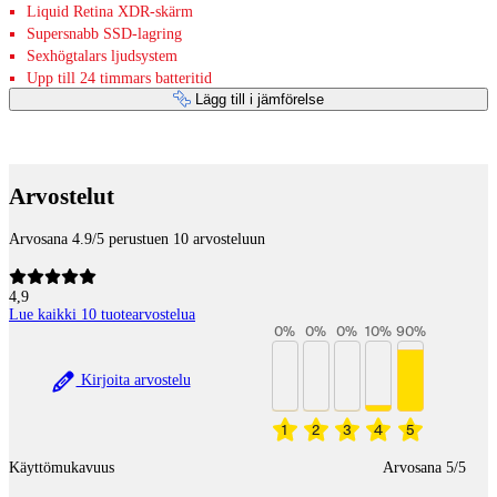
Liquid Retina XDR-skärm
Supersnabb SSD-lagring
Sexhögtalars ljudsystem
Upp till 24 timmars batteritid
Lägg till i jämförelse
Betaltjänster
Arvostelut
Arvosana 4.9/5 perustuen 10 arvosteluun
4,9
Lue kaikki 10 tuotearvostelua
0
%
0
%
0
%
10
%
90
%
Kirjoita arvostelu
1
2
3
4
5
Käyttömukavuus
Arvosana 5/5