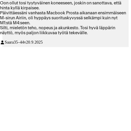
Oon ollut tosi tyytyväinen koneeseen, joskin on sanottava, että
hinta kyllä kirpaisee.
Päivittäessäni vanhasta Macbook Prosta aikanaan ensimmäiseen
M-sirun Airiin, oli hyppäys suorituskyvyssä selkämpi kuin nyt
M1:stä M4:seen.
Silti, mieletön teho, nopeus ja akunkesto. Tosi hyvä läppärin
näyttö, myös paljon liikkuvaa työtä tekevälle.
Saara
35–44v
20.9.2025