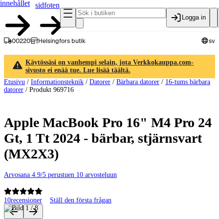
innehållet
sidfoten
Logga in
00220
Helsingfors butik
sv
Käytössäsi on vanhempi selain, jota Verkkokauppa.com-
sivusto ei enää tue. Lue lisää täältä.
Etusivu
/
Informationsteknik
/
Datorer
/
Bärbara datorer
/
16-tums bärbara
datorer
/
Produkt 969716
Apple MacBook Pro 16" M4 Pro 24
Gt, 1 Tt 2024 - bärbar, stjärnsvart
(MX2X3)
Arvosana 4.9/5 perustuen 10 arvosteluun
10
recensioner
Ställ den första frågan
Produktbilder och videor