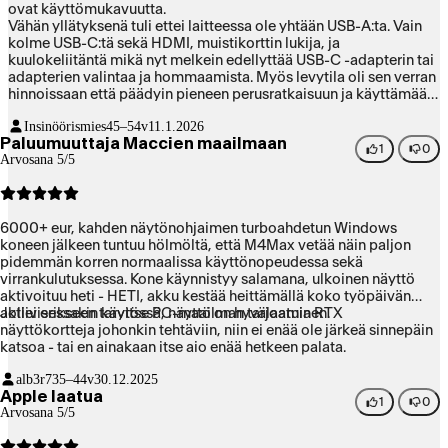
ovat käyttömukavuutta.
Vähän yllätyksenä tuli ettei laitteessa ole yhtään USB-A:ta. Vain
kolme USB-C:tä sekä HDMI, muistikorttin lukija, ja
kuulokeliitäntä mikä nyt melkein edellyttää USB-C -adapterin tai
adapterien valintaa ja hommaamista. Myös levytila oli sen verran
hinnoissaan että päädyin pieneen perusratkaisuun ja käyttämään
ulkoisia SSD:itä, jotka pitää myös valita ja hommata.
Insinöörismies
45–54v
11.1.2026
Paluumuuttaja Maccien maailmaan
1
0
Arvosana 5/5
6000+ eur, kahden näytönohjaimen turboahdetun Windows
koneen jälkeen tuntuu hölmöltä, että M4Max vetää näin paljon
pidemmän korren normaalissa käyttönopeudessa sekä
virrankulutuksessa. Kone käynnistyy salamana, ulkoinen näyttö
aktivoituu heti - HETI, akku kestää heittämällä koko työpäivän
aktiivisessakin käytössä, näyttö on hyvälaatuinen.
Jollei erikseen tarvitse PC-maailman tarjoamia RTX
näyttökortteja johonkin tehtäviin, niin ei enää ole järkeä sinnepäin
katsoa - tai en ainakaan itse aio enää hetkeen palata.
alb3r7
35–44v
30.12.2025
Apple laatua
1
0
Arvosana 5/5