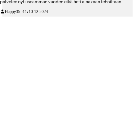
palvelee nyt useamman vuoden eikä heti ainakaan tehoiltaan
kupsahda. Pyörittää Adoben ohjelmia täysin bugittomasti ja ilman
Happy
35–44v
10.12.2024
kaatumisia (mitä en ikinä uskonut kokevani). Akku on jotain
käsittämätöntä ja tällä editoi helposti pitkän työpäivän esim
sohvalta tai kahvilasta ilman johtoja seinässä. Sopii ainakin omaan
vaativaan ja liikkuvaan työtyyliini täydellisesti, teen vähän kaikkea
ja kaikkialta ja nyt tehokone kulkee aina mukana. Ei mitään pahaa
sanottavaa. Paitsi, että on Apple, mutta taidan tästäkin fobiasta
pääsemään ohi tämän koneen avulla. Peittoaa kaikki aikaisemmat
pc tehokoneet mitä olen käyttänyt 10-0. Eikä muuten päästä
pihaustakaan.