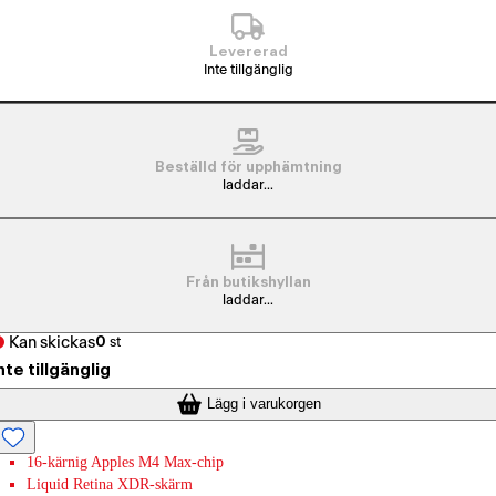
Levererad
Inte tillgänglig
Beställd för upphämtning
laddar...
Från butikshyllan
laddar...
Kan skickas
0
st
nte tillgänglig
Lägg i varukorgen
16-kärnig Apples M4 Max-chip
Liquid Retina XDR-skärm