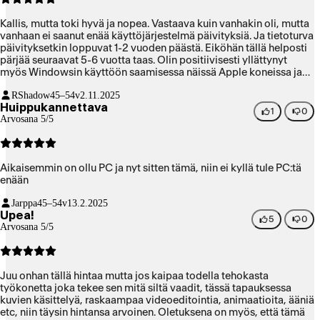
Kallis, mutta toki hyvä ja nopea. Vastaava kuin vanhakin oli, mutta
vanhaan ei saanut enää käyttöjärjestelmä päivityksiä. Ja tietoturva
päivityksetkin loppuvat 1-2 vuoden päästä. Eiköhän tällä helposti
pärjää seuraavat 5-6 vuotta taas. Olin positiivisesti yllättynyt
myös Windowsin käyttöön saamisessa näissä Apple koneissa ja
kuinka nopeasti se toimi. Parllelsin avulla oli helpompi kuin Intel
RShadow
45–54v
2.11.2025
koneissa aikanaan fusionin kanssa. Toki vanhoja Intel imageja ei
Huippukannettava
saanut siirrettyä, mutta Windows käyttötarve nykyään muutenkin
1
0
Arvosana 5/5
olematon joten ei väliä itselle enää niillä vanhoilla.
Aikaisemmin on ollu PC ja nyt sitten tämä, niin ei kyllä tule PC:tä
enään
Jarppa
45–54v
13.2.2025
Upea!
5
0
Arvosana 5/5
Juu onhan tällä hintaa mutta jos kaipaa todella tehokasta
työkonetta joka tekee sen mitä siltä vaadit, tässä tapauksessa
kuvien käsittelyä, raskaampaa videoeditointia, animaatioita, ääniä
etc, niin täysin hintansa arvoinen. Oletuksena on myös, että tämä