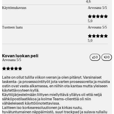
4,6
Käyttömukavuus
Arvosana 5/5
5,0
Tuotteen laatu
Arvosana 5/5
5,0
Kovan luokan peli
0
0
Arvosana 5/5
Laite on ollut tulilla viikon verran ja olen pitänyt. Varsinaiset
laskenta- ja prosessointityöt jota varten prosessoreita ja muistia
ostin ovat vasta alkamassa, en niihin ota kantaa mutta yleiseen
käytettävyyteen kyllä.
Käyttöjärjestelmään liittyen miellyttävä yllätys oli että neljä
sähköpostilaatikkoa ja kolme Teams-clienttiä oli niin
vähäeleisesti käyttöönotettavissa.
Laitteen iso korkearesoluutionen ja kirkas ruutu,
hyvätuntumainen näppäimistö, suuri trackpad ja sulava rullailu