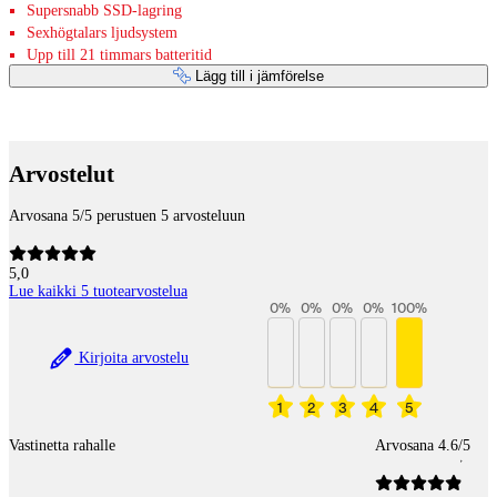
Supersnabb SSD-lagring
Sexhögtalars ljudsystem
Upp till 21 timmars batteritid
Lägg till i jämförelse
Betaltjänster
Arvostelut
Arvosana 5/5 perustuen 5 arvosteluun
5,0
Lue kaikki 5 tuotearvostelua
0
%
0
%
0
%
0
%
100
%
Kirjoita arvostelu
1
2
3
4
5
Vastinetta rahalle
Arvosana 4.6/5