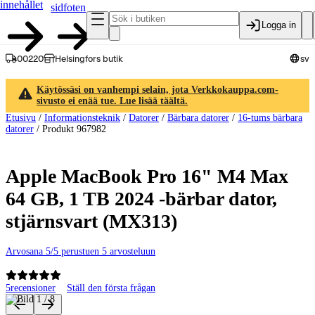
innehållet
sidfoten
Logga in
00220
Helsingfors butik
sv
Käytössäsi on vanhempi selain, jota Verkkokauppa.com-
sivusto ei enää tue. Lue lisää täältä.
Etusivu
/
Informationsteknik
/
Datorer
/
Bärbara datorer
/
16-tums bärbara
datorer
/
Produkt 967982
Apple MacBook Pro 16" M4 Max
64 GB, 1 TB 2024 -bärbar dator,
stjärnsvart (MX313)
Arvosana 5/5 perustuen 5 arvosteluun
5
recensioner
Ställ den första frågan
Produktbilder och videor