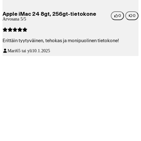
Apple iMac 24 8gt, 256gt-tietokone
0
0
Arvosana 5/5
Erittäin tyytyväinen, tehokas ja monipuolinen tietokone!
Mari
65 tai yli
10.1.2025