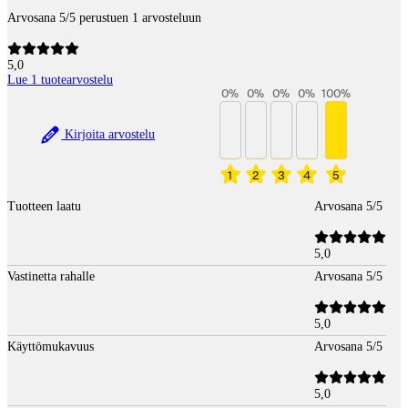
Arvosana 5/5 perustuen 1 arvosteluun
5,0
Lue 1 tuotearvostelu
0
%
0
%
0
%
0
%
100
%
Kirjoita arvostelu
1
2
3
4
5
Tuotteen laatu
Arvosana 5/5
5,0
Vastinetta rahalle
Arvosana 5/5
5,0
Käyttömukavuus
Arvosana 5/5
5,0