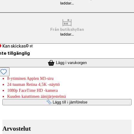
laddar...
Från butikshyllan
laddar...
Kan skickas
0
st
nte tillgänglig
Lägg i varukorgen
8-ytiminen Applen M3-siru
24 tuuman Retina 4,5K -näyttö
1080p FaceTime HD ‐kamera
Kuuden kaiuttimen äänijärjestelmä
Lägg till i jämförelse
Betaltjänster
Arvostelut