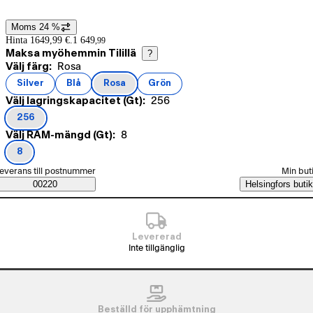
Moms 24 %
Prisinformation
Hinta 1649,99 €.
1 649
,
99
Maksa myöhemmin Tilillä
?
Nuvarande val Rosa
Välj färg:
Rosa
Produktvarianter
Silver
Blå
Rosa
Grön
(
färg
)
(
färg
)
(
färg
)
(
färg
)
Nuvarande val 256
Välj lagringskapacitet (Gt):
256
256
(
lagringskapacitet (Gt)
)
Nuvarande val 8
Välj RAM-mängd (Gt):
8
8
(
RAM-mängd (Gt)
)
älj beställningssätt
everans till postnummer
Min but
Saatavuustiedot
00220
Helsingfors butik
Levererad
Inte tillgänglig
Beställd för upphämtning