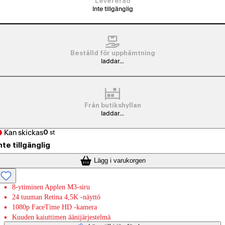
Levererad
Inte tillgänglig
Beställd för upphämtning
laddar...
Från butikshyllan
laddar...
Kan skickas
0
st
nte tillgänglig
Lägg i varukorgen
8-ytiminen Applen M3-siru
24 tuuman Retina 4,5K -näyttö
1080p FaceTime HD ‐kamera
Kuuden kaiuttimen äänijärjestelmä