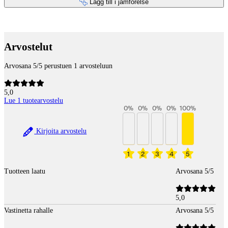
Lägg till i jämförelse
Betaltjänster
Arvostelut
Arvosana 5/5 perustuen 1 arvosteluun
5,0
Lue 1 tuotearvostelu
0
%
0
%
0
%
0
%
100
%
Kirjoita arvostelu
1
2
3
4
5
Tuotteen laatu
Arvosana 5/5
5,0
Vastinetta rahalle
Arvosana 5/5