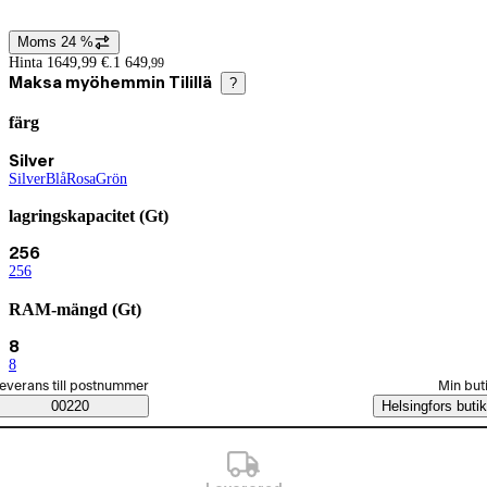
Moms 24 %
Prisinformation
Hinta 1649,99 €.
1 649
,
99
Maksa myöhemmin Tilillä
?
färg
Produktvarianter
Nuvarande val Silver
Silver
Silver
(
Blå
färg
(
Rosa
färg
)
(
Grön
)
färg
)
(
färg
)
lagringskapacitet (Gt)
Nuvarande val 256
256
256
(
lagringskapacitet (Gt)
)
RAM-mängd (Gt)
Nuvarande val 8
8
8
(
RAM-mängd (Gt)
)
älj beställningssätt
everans till postnummer
Min but
Saatavuustiedot
00220
Helsingfors butik