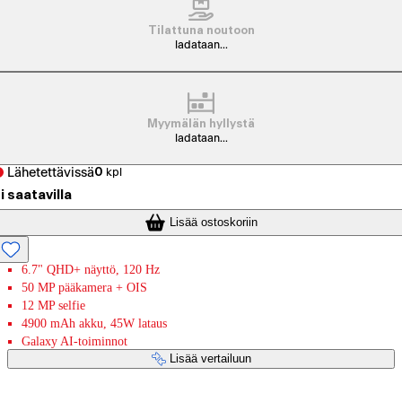
Tilattuna noutoon
ladataan...
Myymälän hyllystä
ladataan...
Lähetettävissä
0
kpl
i saatavilla
Lisää ostoskoriin
6.7" QHD+ näyttö, 120 Hz
50 MP pääkamera + OIS
12 MP selfie
4900 mAh akku, 45W lataus
Galaxy AI-toiminnot
Lisää vertailuun