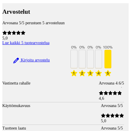
Maksupalvelut
Arvostelut
Arvosana 5/5 perustuen 5 arvosteluun
5,0
Lue kaikki 5 tuotearvostelua
0
%
0
%
0
%
0
%
100
%
Kirjoita arvostelu
1
2
3
4
5
Vastinetta rahalle
Arvosana 4.6/5
4,6
Käyttömukavuus
Arvosana 5/5
5,0
Tuotteen laatu
Arvosana 5/5