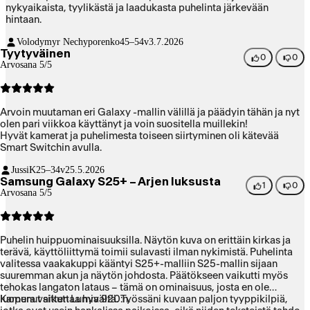
nykyaikaista, tyylikästä ja laadukasta puhelinta järkevään
hintaan.
Volodymyr Nechyporenko
45–54v
3.7.2026
Tyytyväinen
0
0
Arvosana 5/5
Arvoin muutaman eri Galaxy -mallin välillä ja päädyin tähän ja nyt
olen pari viikkoa käyttänyt ja voin suositella muillekin!
Hyvät kamerat ja puhelimesta toiseen siirtyminen oli kätevää
Smart Switchin avulla.
JussiK
25–34v
25.5.2026
Samsung Galaxy S25+ – Arjen luksusta
1
0
Arvosana 5/5
Puhelin huippuominaisuuksilla. Näytön kuva on erittäin kirkas ja
terävä, käyttöliittymä toimii sulavasti ilman nykimistä. Puhelinta
valitessa vaakakuppi kääntyi S25+-malliin S25-mallin sijaan
suuremman akun ja näytön johdosta. Päätökseen vaikutti myös
tehokas langaton lataus – tämä on ominaisuus, josta en ole
luopunut sitten Lumia 920:n.
Kamera vaikuttaa hyvältä. Työssäni kuvaan paljon tyyppikilpiä,