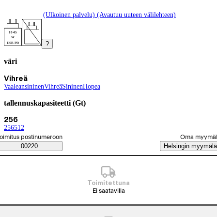
(Ulkoinen palvelu) (Avautuu uuteen välilehteen)
10-45
W
?
USB PD
väri
Tuotevariaatiot
Tämänhetkinen valinta Vihreä
Vihreä
Vaaleansininen
(
Vihreä
väri
)
(
Sininen
väri
)
(
Hopea
väri
)
(
väri
)
tallennuskapasiteetti (Gt)
Tämänhetkinen valinta 256
256
256
(
512
tallennuskapasiteetti (Gt)
(
tallennuskapasiteetti (Gt)
)
)
alitse tilaustapa
oimitus postinumeroon
Oma myymä
Saatavuustiedot
00220
Helsingin myymälä
Toimitettuna
Ei saatavilla