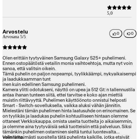
5,0
Arvostelu
0
0
Arvosana 5/5
Olen erittäin tyytyväinen Samsung Galaxy S25+ puhelimeni.
Ennen ostopäätöstä vetailin monia vaihtoehtoja, mutta nyt voin
sanoa, että valitsin oikein.
Tämä puhelin on paljon nopeampi, tyylikkäämpi, nykyaikaisempi
ja laadukkaamman tunt
inen kuin edellinen Samsung puhelimeni.
Kamera ylitti odotukseni, näyttö on upea ja 512 Gt: n tallennustila
antaa ihanan tunteen siitä, ettei tarvitse e koko ajan miettiä
muistin riittävyyttä. Puhelimen käyttöönoto onnistui helposti
Smart - Switch-sovelluksella, vaikka aluksi vähän jännitin.
Mielestäni tämän puhelimen hinta laatusuhde on erinomainen. Se
on tyylikäs ja laadukas puhelin kohtuulliseen hintaan olemme
ottaneet Verkkokauppa. omista useita tuotteita jo aikaisemmin,
ja olemme aina tyytyväisiä sekä tuotteisiin että palveluun. Siksi
tämänkin puhelimen ostaminen sieltä tuntui luontevalta
valinnalta.
Voin lämpimästi suositella tätä puhelinta kaikille, jotka etsivät