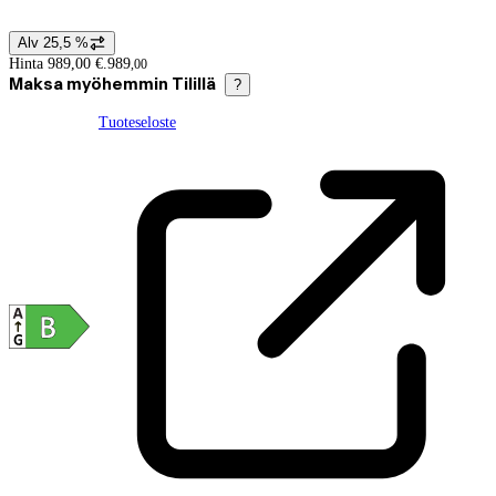
Alv 25,5 %
Hintatiedot
Hinta 989,00 €.
989
,
00
Maksa myöhemmin Tilillä
?
Tuoteseloste