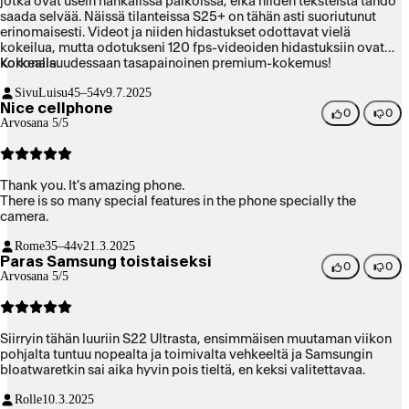
jotka ovat usein hankalissa paikoissa, eikä niiden teksteistä tahdo
saada selvää. Näissä tilanteissa S25+ on tähän asti suoriutunut
erinomaisesti. Videot ja niiden hidastukset odottavat vielä
kokeilua, mutta odotukseni 120 fps-videoiden hidastuksiin ovat
korkealla.
Kokonaisuudessaan tasapainoinen premium-kokemus!
SivuLuisu
45–54v
9.7.2025
Nice cellphone
0
0
Arvosana 5/5
Thank you. It's amazing phone.
There is so many special features in the phone specially the
camera.
Rome
35–44v
21.3.2025
Paras Samsung toistaiseksi
0
0
Arvosana 5/5
Siirryin tähän luuriin S22 Ultrasta, ensimmäisen muutaman viikon
pohjalta tuntuu nopealta ja toimivalta vehkeeltä ja Samsungin
bloatwaretkin sai aika hyvin pois tieltä, en keksi valitettavaa.
Rolle
10.3.2025