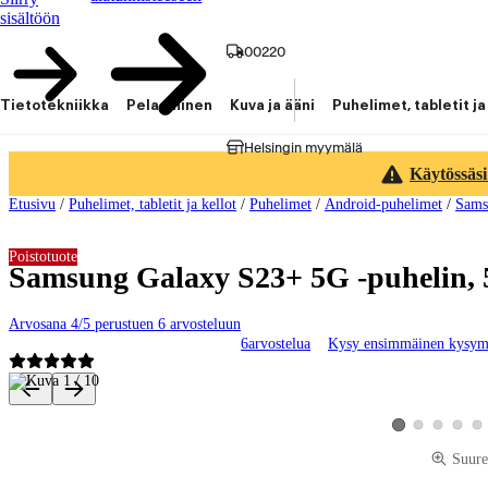
sisältöön
00220
Tietotekniikka
Pelaaminen
Kuva ja ääni
Puhelimet, tabletit ja
Helsingin myymälä
Käytössäsi
Etusivu
/
Puhelimet, tabletit ja kellot
/
Puhelimet
/
Android-puhelimet
/
Sams
Poistotuote
Samsung Galaxy S23+ 5G -puhelin, 5
Arvosana 4/5 perustuen 6 arvosteluun
6
arvostelua
Kysy ensimmäinen kysym
Tuotteen kuvat ja videot
Katso tuotekuva 2
Katso tuotekuv
Katso tu
Kat
Katso tuotekuva 1
Suure