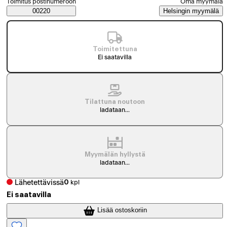
Toimitus postinumeroon
Oma myymälä
Saatavuustiedot
00220
Helsingin myymälä
Toimitettuna
Ei saatavilla
Tilattuna noutoon
ladataan...
Myymälän hyllystä
ladataan...
Lähetettävissä
0
kpl
Ei saatavilla
Lisää ostoskoriin