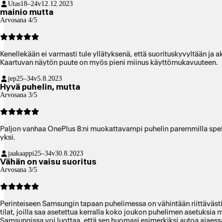
Utas
18–24v
12.12.2023
mainio mutta
Arvosana 4/5
Kenellekään ei varmasti tule yllätyksenä, että suorituskyvyltään ja 
Kaartuvan näytön puute on myös pieni miinus käyttömukavuuteen.
jep
25–34v
5.8.2023
Hyvä puhelin, mutta
Arvosana 3/5
Paljon vanhaa OnePlus 8:ni muokattavampi puhelin paremmilla spekse
yksi.
jaakaappi
25–34v
30.8.2023
Vähän on vaisu suoritus
Arvosana 3/5
Perinteiseen Samsungin tapaan puhelimessa on vähintään riittävästi k
tilat, joilla saa asetettua kerralla koko joukon puhelimen asetuksia m
Samsungissa voi luottaa, että sen huomasi esimerkiksi autoa ajaessa,