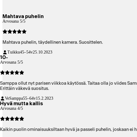
Mahtava puhelin
Arvosana 5/5
Mahtava puhelin, täydellinen kamera. Suosittelen.
Tuikku
45–54v
25.10.2023
10-
Arvosana 5/5
Samppa ollut nyt parisen viikkoa käytössä. Taitaa olla jo viides Sa
Erittäin väkevä suositus.
VeSamppa
55–64v
15.2.2023
Hyvä mutta kallis
Arvosana 4/5
Kaikin puolin ominaisuuksiltaan hyvä ja passeli puhelin, joskaan ei 