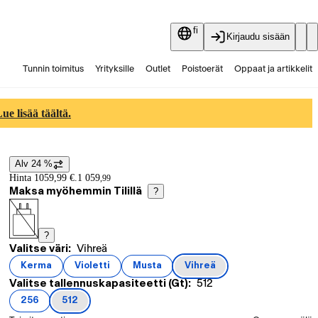
fi
Kirjaudu sisään
Tunnin toimitus
Yrityksille
Outlet
Poistoerät
Oppaat ja artikkelit
Vaihtokauppa
Palvelut
Ajankohtaista
e lisää täältä.
Alv 24 %
Hintatiedot
Hinta 1059,99 €.
1 059
,
99
Maksa myöhemmin Tilillä
?
?
Tämänhetkinen valinta Vihreä
Valitse väri:
Vihreä
Tuotevariaatiot
Kerma
Violetti
Musta
Vihreä
(
väri
)
(
väri
)
(
väri
)
(
väri
)
Tämänhetkinen valinta 512
Valitse tallennuskapasiteetti (Gt):
512
256
512
(
tallennuskapasiteetti (Gt)
(
tallennuskapasiteetti (Gt)
)
)
Valitse tilaustapa