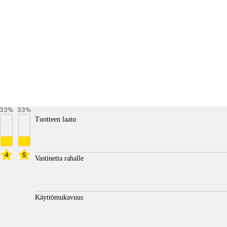
33
%
33
%
Tuotteen laatu
4
5
Vastinetta rahalle
Käyttömukavuus