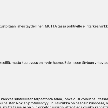
akustoltaan lähes täydellinen. MUTTA tässä pohtiville elintärkeä vin
illä, mutta kuuluvuus on hyvin huono. Edelliseen täyteen yhteyteen
aikkea suhteellisen tarpeetonta sälää, jonka olisi voinut halutessaa
uinaisten Nokian profiilien tyyliin. Tekniikka on pääosin kunnossa, mu
 mutta tässä se on niin onneton suristin, etten tiedä olisiko kannat