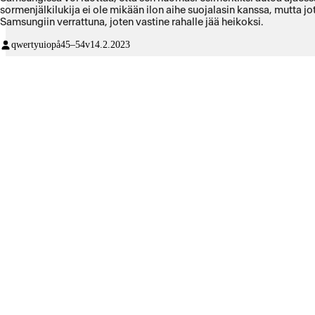
sormenjälkilukija ei ole mikään ilon aihe suojalasin kanssa, mutta j
Samsungiin verrattuna, joten vastine rahalle jää heikoksi.
qwertyuiopå
45–54v
14.2.2023