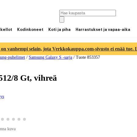
 kellot
Kodinkoneet
Koti ja piha
Harrastukset ja vapaa-aika
 on vanhempi selain, jota Verkkokauppa.com-sivusto ei enää tue. Lu
ung-puhelimet
/
Samsung Galaxy S -sarja
/
Tuote 853357
12/8 Gt, vihreä
ys
a 3
otekuva 4
so tuotekuva 5
Katso tuotekuva 6
Katso tuotekuva 7
Katso tuotekuva 8
Katso tuotekuva 9
Katso tuotekuva 10
nna kuva