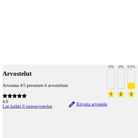
Maksupalvelut
0
%
0
%
33
%
Arvostelut
Arvosana 4/5 perustuen 6 arvosteluun
1
2
3
4,0
Kirjoita arvostelu
Lue kaikki 6 tuotearvostelua