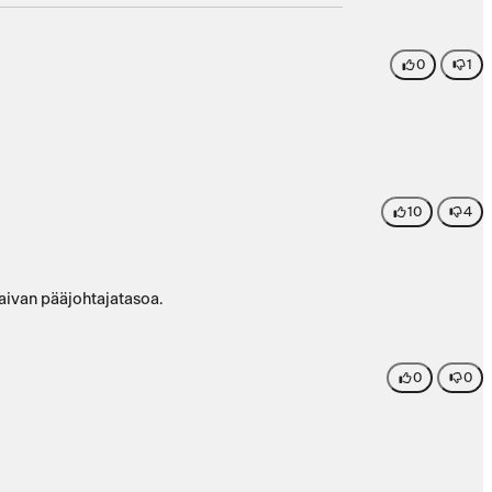
0
1
10
4
 aivan pääjohtajatasoa.
0
0