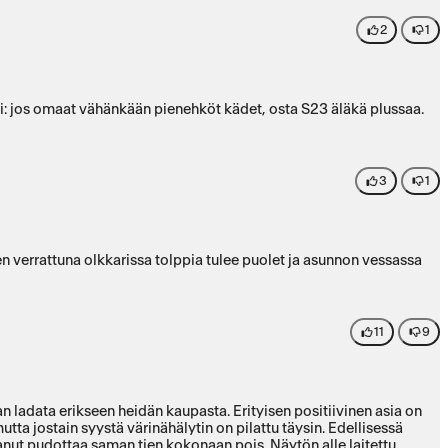
2
1
kki: jos omaat vähänkään pienehköt kädet, osta S23 äläkä plussaa.
3
1
 verrattuna olkkarissa tolppia tulee puolet ja asunnon vessassa
11
9
n ladata erikseen heidän kaupasta. Erityisen positiivinen asia on
tta jostain syystä värinähälytin on pilattu täysin. Edellisessä
tanut pudottaa saman tien kokonaan pois. Näytön alle laitettu