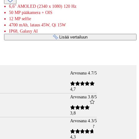
6,6" AMOLED (2340 x 1080) 120 Hz
50 MP pääkamera + OIS
12 MP selfie
4700 mAh, lataus 45W, Qi 15W
IP68, Galaxy AI
Lisää vertailuun
Arvosana 4.7/5
4,7
Arvosana 3.8/5
3,8
Arvosana 4.3/5
4,3