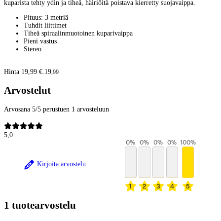
kuparista tehty ydin ja tiheä, häiriöitä poistava kierretty suojavaippa.
Pituus: 3 metriä
Tuhdit liittimet
Tiheä spiraalinmuotoinen kuparivaippa
Pieni vastus
Stereo
Hinta 19,99 €.
19
,
99
Arvostelut
Arvosana 5/5 perustuen 1 arvosteluun
5,0
0
%
0
%
0
%
0
%
100
%
Kirjoita arvostelu
1
2
3
4
5
1 tuotearvostelu