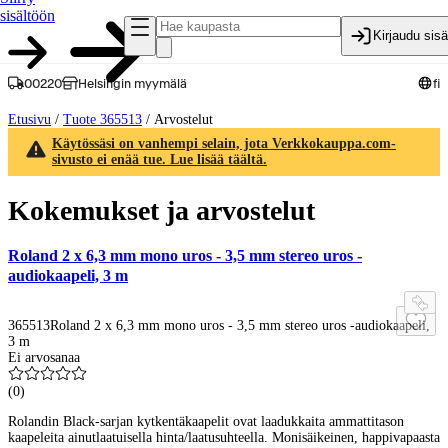
sisältöön
Kirjaudu sis
00220
Helsingin myymälä
fi
Etusivu
/
Tuote 365513
/
Arvostelut
Käytössäsi on vanhempi selain, jota Verkkokauppa.com-
sivusto ei enää tue. Lue lisää täältä.
Kokemukset ja arvostelut
Roland 2 x 6,3 mm mono uros - 3,5 mm stereo uros -
audiokaapeli, 3 m
365513
Roland 2 x 6,3 mm mono uros - 3,5 mm stereo uros -audiokaapeli,
3 m
Ei arvosanaa
(
0
)
Rolandin Black-sarjan kytkentäkaapelit ovat laadukkaita ammattitason
kaapeleita ainutlaatuisella hinta/laatusuhteella. Monisäikeinen, happivapaasta