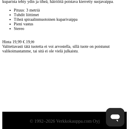
kuparista tehty ydin ja tiheä, häiriöitä poistava kierretty suojavaippa.
Pituus: 3 metriä
Tuhdit liittimet
Tiheä spiraalinmuotoinen kuparivaippa
Pieni vastus
Stereo
Hinta 19,99 €.
19
,
99
Valitettavasti tätä tuotetta ei voi arvostella, sillä tuote on poistunut
valikoimastamme, tai sitä ei ole vielä julkaistu.
Alatunniste
© 1992–2026 Verkkokauppa.com Oyj