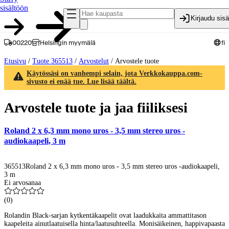
sisältöön
Kirjaudu sis
00220
Helsingin myymälä
fi
Etusivu
/
Tuote 365513
/
Arvostelut
/
Arvostele tuote
Käytössäsi on vanhempi selain, jota Verkkokauppa.com-
sivusto ei enää tue. Lue lisää täältä.
Arvostele tuote ja jaa fiiliksesi
Roland 2 x 6,3 mm mono uros - 3,5 mm stereo uros -
audiokaapeli, 3 m
365513
Roland 2 x 6,3 mm mono uros - 3,5 mm stereo uros -audiokaapeli,
3 m
Ei arvosanaa
(
0
)
Rolandin Black-sarjan kytkentäkaapelit ovat laadukkaita ammattitason
kaapeleita ainutlaatuisella hinta/laatusuhteella. Monisäikeinen, happivapaasta