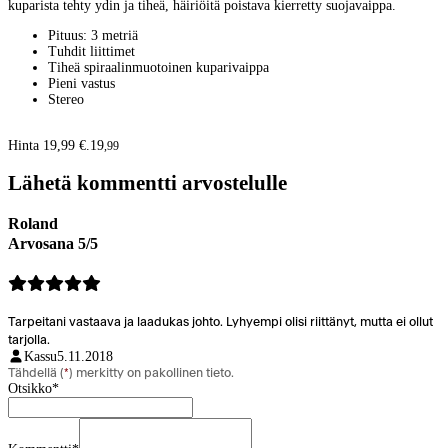
kuparista tehty ydin ja tiheä, häiriöitä poistava kierretty suojavaippa.
Pituus: 3 metriä
Tuhdit liittimet
Tiheä spiraalinmuotoinen kuparivaippa
Pieni vastus
Stereo
Hinta 19,99 €.
19
,
99
Lähetä kommentti arvostelulle
Roland
Arvosana 5/5
Tarpeitani vastaava ja laadukas johto. Lyhyempi olisi riittänyt, mutta ei ollut
tarjolla.
Kassu
5.11.2018
Tähdellä (
*
) merkitty on pakollinen tieto.
Otsikko
*