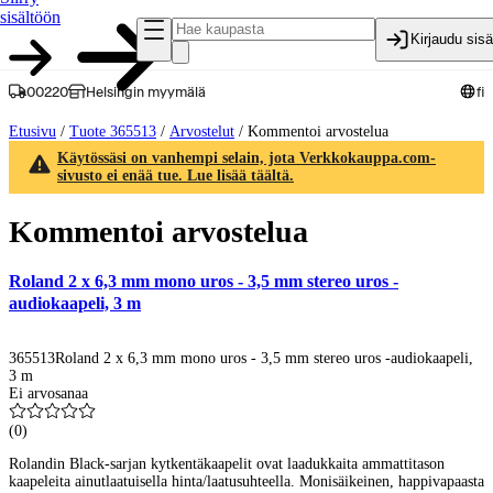
sisältöön
Kirjaudu sis
00220
Helsingin myymälä
fi
Etusivu
/
Tuote 365513
/
Arvostelut
/
Kommentoi arvostelua
Käytössäsi on vanhempi selain, jota Verkkokauppa.com-
sivusto ei enää tue. Lue lisää täältä.
Kommentoi arvostelua
Roland 2 x 6,3 mm mono uros - 3,5 mm stereo uros -
audiokaapeli, 3 m
365513
Roland 2 x 6,3 mm mono uros - 3,5 mm stereo uros -audiokaapeli,
3 m
Ei arvosanaa
(
0
)
Rolandin Black-sarjan kytkentäkaapelit ovat laadukkaita ammattitason
kaapeleita ainutlaatuisella hinta/laatusuhteella. Monisäikeinen, happivapaasta