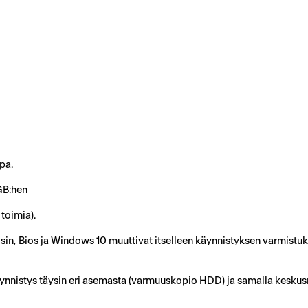
pa.
GB:hen
 toimia).
 Tosin, Bios ja Windows 10 muuttivat itselleen käynnistyksen varmistu
 käynnistys täysin eri asemasta (varmuuskopio HDD) ja samalla keskus