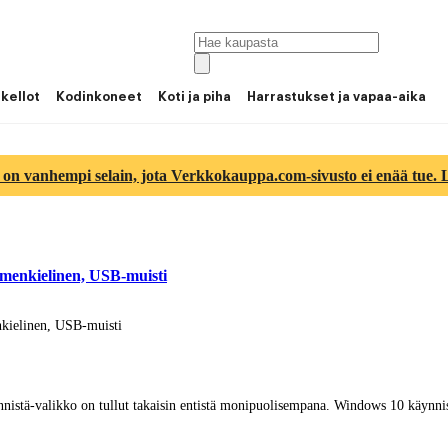
 kellot
Kodinkoneet
Koti ja piha
Harrastukset ja vapaa-aika
 on vanhempi selain, jota Verkkokauppa.com-sivusto ei enää tue. Lu
omenkielinen, USB-muisti
nkielinen, USB-muisti
ynnistä-valikko on tullut takaisin entistä monipuolisempana. Windows 10 käynnist