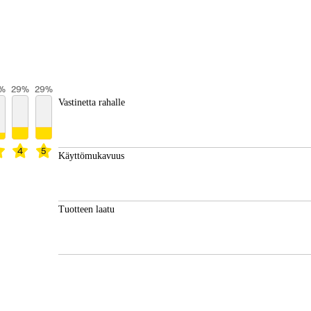
%
29
%
29
%
Vastinetta rahalle
4
5
Käyttömukavuus
Tuotteen laatu