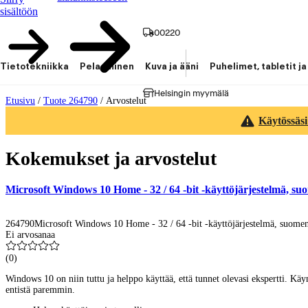
sisältöön
00220
Tietotekniikka
Pelaaminen
Kuva ja ääni
Puhelimet, tabletit ja
Helsingin myymälä
Etusivu
/
Tuote 264790
/
Arvostelut
Käytössäsi
Kokemukset ja arvostelut
Microsoft Windows 10 Home - 32 / 64 -bit -käyttöjärjestelmä, su
264790
Microsoft Windows 10 Home - 32 / 64 -bit -käyttöjärjestelmä, suome
Ei arvosanaa
(
0
)
Windows 10 on niin tuttu ja helppo käyttää, että tunnet olevasi ekspertti. Kä
entistä paremmin.