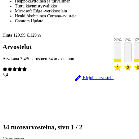
Helppokäyttöinen ja turvallinen
Tuttu käynnistysvalikko
Microsoft Edge -verkkoselain
Henkilökohtainen Cortana-avustaja
Creators Update
Hinta 129,99 €.
129
,
99
20
%
2
%
17
Arvostelut
Arvosana 3.4/5 perustuen 34 arvosteluun
1
2
3
3,4
Kirjoita arvostelu
34 tuotearvostelua, sivu 1 / 2