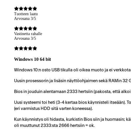
Tuotteen laatu
Arvosana 3/5
Vastinetta rahalle
Arvosana 3/5
Windows 10 64 bit
Windows 10:n osto USB tikulla oli oikea muoto ja ei verkkota
Uusin prosessorin ja lisäsin näyttöohjaimen sekä RAMin 32 
Bios in jouduin alentamaan 2333 hertsiin (pakosta, että alkoi
Uusi systeemi toi heti (3-4 kertaa bios käynnisteli itseään).
(eri varmistus HDD sitä varten koneessa).
Kun käynnistys oli hidasta, kurkistin Bios siin ja huomasin;
oli muuttunut 2333:sta 2666 hertsiin = ok.