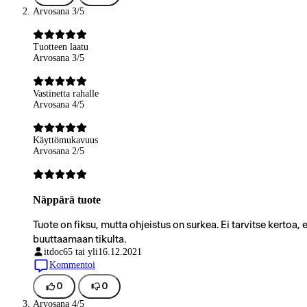
Arvosana 3/5
Tuotteen laatu
Arvosana 3/5
Vastinetta rahalle
Arvosana 4/5
Käyttömukavuus
Arvosana 2/5
Näppärä tuote
Tuote on fiksu, mutta ohjeistus on surkea. Ei tarvitse kertoa,
buuttaamaan tikulta.
itdoc
65 tai yli
16.12.2021
Kommentoi
0
0
Arvosana 4/5