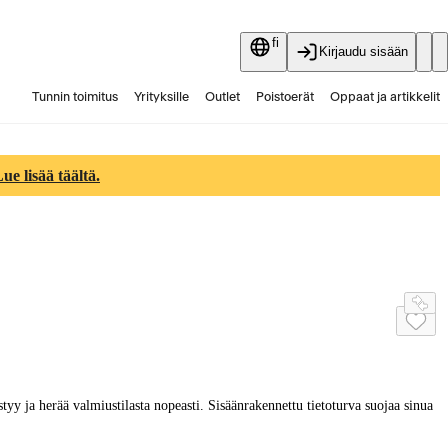
fi
Kirjaudu sisään
Tunnin toimitus
Yrityksille
Outlet
Poistoerät
Oppaat ja artikkelit
Vaihtokauppa
Palvelut
Ajankohtaista
e lisää täältä.
yy ja herää valmiustilasta nopeasti. Sisäänrakennettu tietoturva suojaa sinua