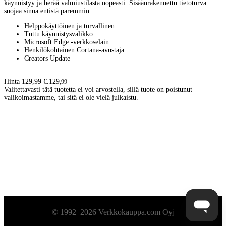
käynnistyy ja herää valmiustilasta nopeasti. Sisäänrakennettu tietoturva
suojaa sinua entistä paremmin.
Helppokäyttöinen ja turvallinen
Tuttu käynnistysvalikko
Microsoft Edge -verkkoselain
Henkilökohtainen Cortana-avustaja
Creators Update
Hinta 129,99 €.
129
,
99
Valitettavasti tätä tuotetta ei voi arvostella, sillä tuote on poistunut
valikoimastamme, tai sitä ei ole vielä julkaistu.
Alatunniste
© 1992–2026 Verkkokauppa.com Oyj