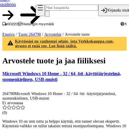
sisältöön
Kirjaudu sis
00220
Helsingin myymälä
fi
Etusivu
/
Tuote 264790
/
Arvostelut
/
Arvostele tuote
Käytössäsi on vanhempi selain, jota Verkkokauppa.com-
sivusto ei enää tue. Lue lisää täältä.
Arvostele tuote ja jaa fiiliksesi
Microsoft Windows 10 Home - 32 / 64 -bit -käyttöjärjestelmä,
suomenkielinen, USB-muisti
264790
Microsoft Windows 10 Home - 32 / 64 -bit -käyttöjärjestelmä,
suomenkielinen, USB-muisti
Ei arvosanaa
(
0
)
Windows 10 on niin tuttu ja helppo käyttää, että tunnet olevasi ekspertti.
Käynnistä-valikko on tullut takaisin entistä monipuolisempana. Windows 10