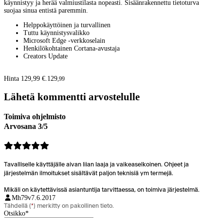
käynnistyy ja herää valmiustilasta nopeasti. Sisäänrakennettu tietoturva
suojaa sinua entistä paremmin.
Helppokäyttöinen ja turvallinen
Tuttu käynnistysvalikko
Microsoft Edge -verkkoselain
Henkilökohtainen Cortana-avustaja
Creators Update
Hinta 129,99 €.
129
,
99
Lähetä kommentti arvostelulle
Toimiva ohjelmisto
Arvosana 3/5
Tavalliselle käyttäjälle aivan liian laaja ja vaikeaselkoinen. Ohjeet ja
järjestelmän ilmoitukset sisältävät paljon teknisiä ym termejä.
Mikäli on käytettävissä asiantuntija tarvittaessa, on toimiva järjestelmä.
Mh79v
7.6.2017
Tähdellä (
*
) merkitty on pakollinen tieto.
Otsikko
*