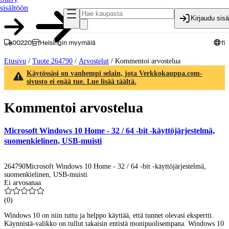
sisältöön
Kirjaudu sis
00220
Helsingin myymälä
fi
Etusivu
/
Tuote 264790
/
Arvostelut
/
Kommentoi arvostelua
Käytössäsi on vanhempi selain, jota Verkkokauppa.com-
sivusto ei enää tue. Lue lisää täältä.
Kommentoi arvostelua
Microsoft Windows 10 Home - 32 / 64 -bit -käyttöjärjestelmä,
suomenkielinen, USB-muisti
264790
Microsoft Windows 10 Home - 32 / 64 -bit -käyttöjärjestelmä,
suomenkielinen, USB-muisti
Ei arvosanaa
(
0
)
Windows 10 on niin tuttu ja helppo käyttää, että tunnet olevasi ekspertti.
Käynnistä-valikko on tullut takaisin entistä monipuolisempana. Windows 10