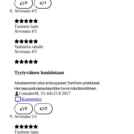
0
1
Arvosana 4/5
Tuotteen laatu
Arvosana 4/5
Vastinetta rahalle
Arvosana 4/5
Tyytyväinen hankintaan
Aikaisemmin ollut erityyppiset TomTom-pidikkeet.
Hernepussikojelautapidike hyvin käytännöllinen.
Contador
M, 55–64v
23.8.2017
Kommentoi
0
0
Arvosana 5/5
Tuotteen laatu