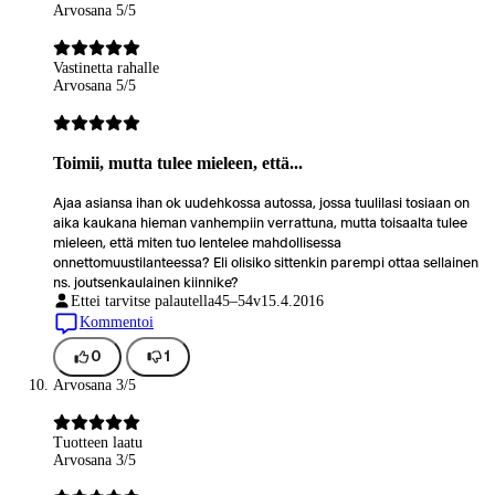
Arvosana 5/5
Vastinetta rahalle
Arvosana 5/5
Toimii, mutta tulee mieleen, että...
Ajaa asiansa ihan ok uudehkossa autossa, jossa tuulilasi tosiaan on
aika kaukana hieman vanhempiin verrattuna, mutta toisaalta tulee
mieleen, että miten tuo lentelee mahdollisessa
onnettomuustilanteessa? Eli olisiko sittenkin parempi ottaa sellainen
ns. joutsenkaulainen kiinnike?
Ettei tarvitse palautella
45–54v
15.4.2016
Kommentoi
0
1
Arvosana 3/5
Tuotteen laatu
Arvosana 3/5