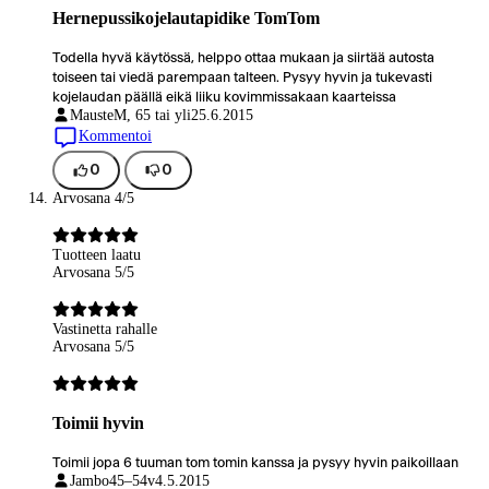
Hernepussikojelautapidike TomTom
Todella hyvä käytössä, helppo ottaa mukaan ja siirtää autosta
toiseen tai viedä parempaan talteen. Pysyy hyvin ja tukevasti
kojelaudan päällä eikä liiku kovimmissakaan kaarteissa
Mauste
M, 65 tai yli
25.6.2015
Kommentoi
0
0
Arvosana 4/5
Tuotteen laatu
Arvosana 5/5
Vastinetta rahalle
Arvosana 5/5
Toimii hyvin
Toimii jopa 6 tuuman tom tomin kanssa ja pysyy hyvin paikoillaan
Jambo
45–54v
4.5.2015