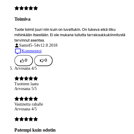
Toimiva
Tuote toimii juuri niin kuin on luvattukin. On tukeva eikä liiku
mihinkään itsestään. Ei ole mukana tullutta tarrakoukkukiinnitystä
tarvinnut asentaa.
Sami
45–54v
12.8.2018
Kommentoi
0
0
Arvosana 4/5
Tuotteen laatu
Arvosana 5/5
Vastinetta rahalle
Arvosana 4/5
Patempi kuin odotin