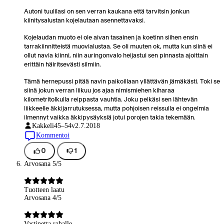
Autoni tuulilasi on sen verran kaukana että tarvitsin jonkun
kiinitysalustan kojelautaan asennettavaksi.
Kojelaudan muoto ei ole aivan tasainen ja koetinn siihen ensin
tarrakiinnitteistä muovialustaa. Se oli muuten ok, mutta kun siinä ei
ollut navia kiinni, niin auringonvalo heijastui sen pinnasta ajoittain
erittäin häiritsevästi silmiin.
Tämä hernepussi pitää navin paikoillaan yllättävän jämäkästi. Toki se
siinä jokun verran liikuu jos ajaa nimismiehen kiharaa
kilometritolkulla reippasta vauhtia. Joku pelkäsi sen lähtevän
liikkeelle äkkijarrutuksessa, mutta pohjoisen reissulla ei ongelmia
ilmennyt vaikka äkkipysäyksiä jotui porojen takia tekemään.
Kakkeli
45–54v
2.7.2018
Kommentoi
0
1
Arvosana 5/5
Tuotteen laatu
Arvosana 4/5
Vastinetta rahalle