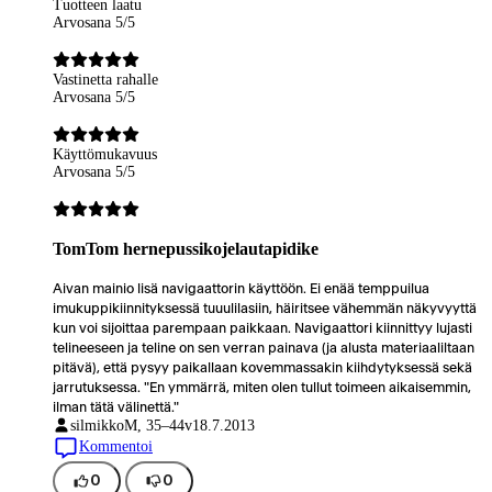
Tuotteen laatu
Arvosana 5/5
Vastinetta rahalle
Arvosana 5/5
Käyttömukavuus
Arvosana 5/5
TomTom hernepussikojelautapidike
Aivan mainio lisä navigaattorin käyttöön. Ei enää temppuilua
imukuppikiinnityksessä tuuulilasiin, häiritsee vähemmän näkyvyyttä
kun voi sijoittaa parempaan paikkaan. Navigaattori kiinnittyy lujasti
telineeseen ja teline on sen verran painava (ja alusta materiaaliltaan
pitävä), että pysyy paikallaan kovemmassakin kiihdytyksessä sekä
jarrutuksessa. "En ymmärrä, miten olen tullut toimeen aikaisemmin,
ilman tätä välinettä."
silmikko
M, 35–44v
18.7.2013
Kommentoi
0
0