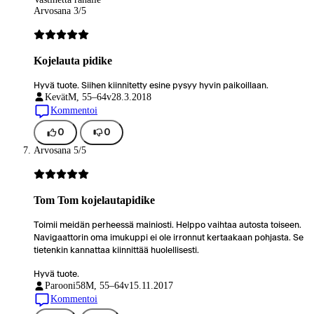
Arvosana 3/5
Kojelauta pidike
Hyvä tuote. Siihen kiinnitetty esine pysyy hyvin paikoillaan.
Kevät
M, 55–64v
28.3.2018
Kommentoi
0
0
Arvosana 5/5
Tom Tom kojelautapidike
Toimii meidän perheessä mainiosti. Helppo vaihtaa autosta toiseen.
Navigaattorin oma imukuppi ei ole irronnut kertaakaan pohjasta. Se
tietenkin kannattaa kiinnittää huolellisesti.
Hyvä tuote.
Parooni58
M, 55–64v
15.11.2017
Kommentoi