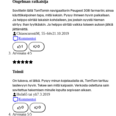
Ongelman ratkaisija
Sovittelin tällä TomTomin navigaattorin Peugeot 308 farmariin; ainoa
käyttökelpoinen tapa, mitä keksin. Pysyy ihmeen hyvin paikallaan.
Ja helppo siirtää takaisin kohdalleen, jos jostain syystä hieman
siirtyy. Ihan tyylikäskin. Ja helppo siirtää vaikka toiseen autoon jälkiä
jättämättä.
Chiaoscurosti
M, 55–64v
21.10.2019
Kommentoi
1
0
Arvosana 4/5
Toimii
On tukeva, ei lätkä. Pysyy minun kojelaudalla ok, TomTom tarttuu
lasilevyyn hyvin. Tekee sen mitä kaipasin. Verkosta ostettuna sain
sovitettua hakemisen minulle lopulta sopivaan aikaan.
HoJa
65 tai yli
7.3.2019
Kommentoi
0
0
Arvosana 5/5