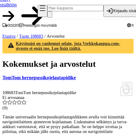
sisältöön
Kirjaudu sis
00220
Helsingin myymälä
fi
Etusivu
/
Tuote 108683
/
Arvostelut
Käytössäsi on vanhempi selain, jota Verkkokauppa.com-
sivusto ei enää tue. Lue lisää täältä.
Kokemukset ja arvostelut
TomTom hernepussikojelautapidike
108683
TomTom hernepussikojelautapidike
Ei arvosanaa
(
0
)
Tämän universaalin hernepussikojelautapidikkeen avulla voit kiinnittää
navigointilaitteen ajoneuvon kojelautaan. Liukumaton selkämys ja turva-
ankkuri varmistavat, että se pysyy paikallaan. Se on helppo irrottaa ja
piilottaa, eikä mikään jälki osoita, että autossa on navigointilaite.