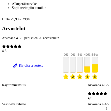
Alkuperäistarvike
Sopii useimpiin autoihin
Hinta 29,90 €.
29
,
90
Arvostelut
Arvosana 4.5/5 perustuen 20 arvosteluun
4,5
0
%
0
%
5
%
40
%
55
%
Kirjoita arvostelu
1
2
3
4
5
Käyttömukavuus
Arvosana 4.6/5
4,6
Vastinetta rahalle
Arvosana 4.4/5