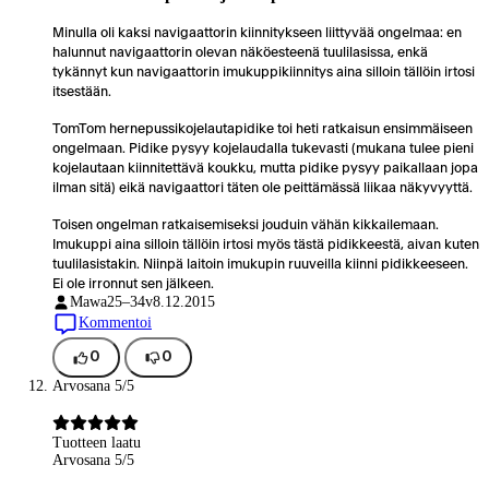
Minulla oli kaksi navigaattorin kiinnitykseen liittyvää ongelmaa: en
halunnut navigaattorin olevan näköesteenä tuulilasissa, enkä
tykännyt kun navigaattorin imukuppikiinnitys aina silloin tällöin irtosi
itsestään.
TomTom hernepussikojelautapidike toi heti ratkaisun ensimmäiseen
ongelmaan. Pidike pysyy kojelaudalla tukevasti (mukana tulee pieni
kojelautaan kiinnitettävä koukku, mutta pidike pysyy paikallaan jopa
ilman sitä) eikä navigaattori täten ole peittämässä liikaa näkyvyyttä.
Toisen ongelman ratkaisemiseksi jouduin vähän kikkailemaan.
Imukuppi aina silloin tällöin irtosi myös tästä pidikkeestä, aivan kuten
tuulilasistakin. Niinpä laitoin imukupin ruuveilla kiinni pidikkeeseen.
Ei ole irronnut sen jälkeen.
Mawa
25–34v
8.12.2015
Kommentoi
0
0
Arvosana 5/5
Tuotteen laatu
Arvosana 5/5