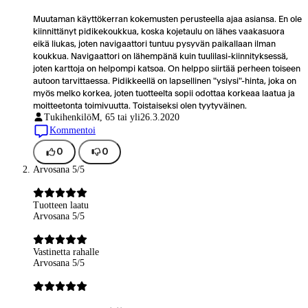
Muutaman käyttökerran kokemusten perusteella ajaa asiansa. En ole
kiinnittänyt pidikekoukkua, koska kojetaulu on lähes vaakasuora
eikä liukas, joten navigaattori tuntuu pysyvän paikallaan ilman
koukkua. Navigaattori on lähempänä kuin tuulilasi-kiinnityksessä,
joten karttoja on helpompi katsoa. On helppo siirtää perheen toiseen
autoon tarvittaessa. Pidikkeellä on lapsellinen "ysiysi"-hinta, joka on
myös melko korkea, joten tuotteelta sopii odottaa korkeaa laatua ja
moitteetonta toimivuutta. Toistaiseksi olen tyytyväinen.
Tukihenkilö
M, 65 tai yli
26.3.2020
Kommentoi
0
0
Arvosana 5/5
Tuotteen laatu
Arvosana 5/5
Vastinetta rahalle
Arvosana 5/5