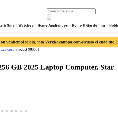
ts & Smart Watches
Home Appliances
Home & Gardening
Hobb
 on vanhempi selain, jota Verkkokauppa.com-sivusto ei enää tue. Lu
 Laptops
/
Product 980681
256 GB 2025 Laptop Computer, Star
 3
image 4
duct image 5
w product image 6
View product image 7
View product image 8
View product image 9
View product image 10
View product image 11
View product image 12