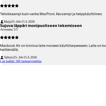
Tehokkaampi kuin vanha MacProni. Kevyempi ja helppkäyttöinen.
Maija
55–64v
15.6.2026
Sujuva läppäri monipuoliseen tekemiseen
Arvosana 5/5
Macbook Air on toimiva laite moneen käyttötarpeeseen. Laite on tod
heittämällä.
Valtteri
25–34v
15.6.2026
Lue kaikki 160 tuotearvostelua