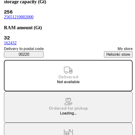
storage capacity (Gt)
Current selection 256
256
256
(
512
storage capacity (Gt)
(
1000
storage capacity (Gt)
(
2000
storage capacity (Gt)
(
storage capacity (Gt)
)
)
)
)
RAM amount (Gt)
Current selection 32
32
16
(
24
RAM amount (Gt)
(
32
RAM amount (Gt)
(
RAM amount (Gt)
)
)
)
Select order method
Delivery to postal code
My store
Saatavuustiedot
00220
Helsinki store
Delivered
Not available
Ordered for pickup
Loading...