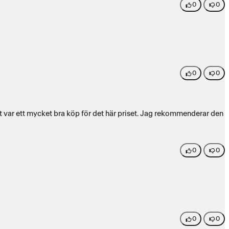
0
0
0
0
t var ett mycket bra köp för det här priset. Jag rekommenderar den
0
0
0
0