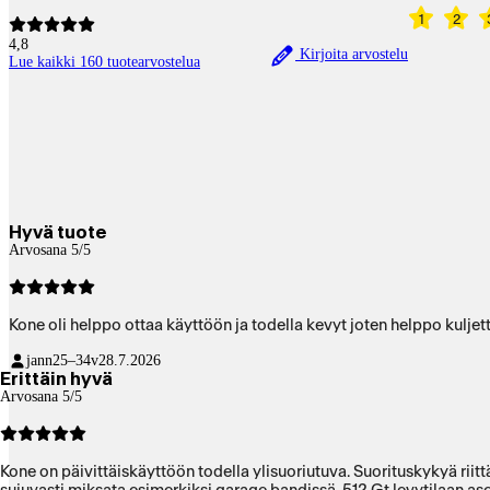
1
2
4,8
Kirjoita arvostelu
Lue kaikki 160 tuotearvostelua
Hyvä tuote
Arvosana 5/5
Kone oli helppo ottaa käyttöön ja todella kevyt joten helppo kulje
jann
25–34v
28.7.2026
Erittäin hyvä
Arvosana 5/5
Kone on päivittäiskäyttöön todella ylisuoriutuva. Suorituskykyä riit