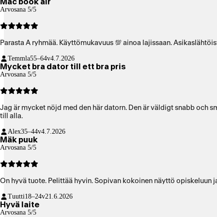
Mac book air
Arvosana 5/5
Parasta A ryhmää. Käyttömukavuus 💯 ainoa lajissaan. Asikaslähtöis
Temmla
55–64v
4.7.2026
Mycket bra dator till ett bra pris
Arvosana 5/5
Jag är mycket nöjd med den här datorn. Den är väldigt snabb och smi
till alla.
Alex
35–44v
4.7.2026
Mäk puuk
Arvosana 5/5
On hyvä tuote. Pelittää hyvin. Sopivan kokoinen näyttö opiskeluun 
Tuutti
18–24v
21.6.2026
Hyvä laite
Arvosana 5/5