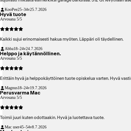
sujuvasti miksata esimerkiksi garage bandissä. 512 Gt levytilaan as
KooPee
25–34v
25.7.2026
Hyvä tuote
Arvosana 5/5
Kaikki sujui erinomaisesti hakua myöten. Läppäri oli täydellinen.
Abba
18–24v
24.7.2026
Helppo ja käytännöllinen.
Arvosana 5/5
Erittäin hyvä ja helppokäyttöinen tuote opiskelua varten. Hyvä vasti
Magnus
18–24v
19.7.2026
Perusvarma Mac
Arvosana 5/5
Toimii juuri kuten odottaakin. Hyvä ja luotettava tuote.
Mac user
45–54v
8.7.2026