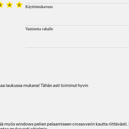
3
4
5
Käyttömukavuus
Vastinetta rahalle
ttaa laukussa mukana! Tähän asti toiminut hyvin
tää myös windows pelien pelaamiseen crossoverin kautta riittävästi. 