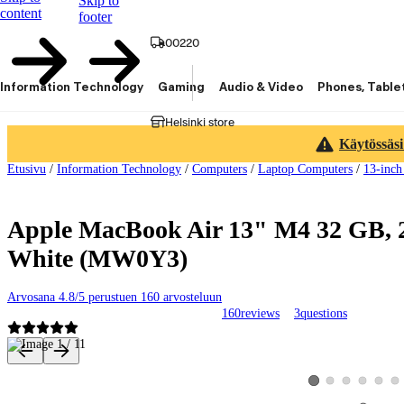
Skip to
content
footer
00220
Information Technology
Gaming
Audio & Video
Phones, Table
Helsinki store
Käytössäsi
Etusivu
/
Information Technology
/
Computers
/
Laptop Computers
/
13-inch
Apple MacBook Air 13" M4 32 GB, 
White (MW0Y3)
Arvosana 4.8/5 perustuen 160 arvosteluun
160
reviews
3
questions
Product images and videos
View product image 2
View product image
View product 
View pro
Vie
View product image 1