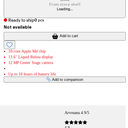
From store shelf
Loading...
Ready to ship
0
pcs
Not available
Add to cart
10-core Apple M4 chip
13.6" Liquid Retina display
12 MP Center Stage camera
Up to 18 hours of battery life
Add to comparison
Arvosana 4.9/5
4,9