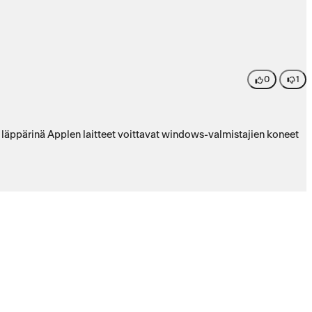
0
1
, läppärinä Applen laitteet voittavat windows-valmistajien koneet