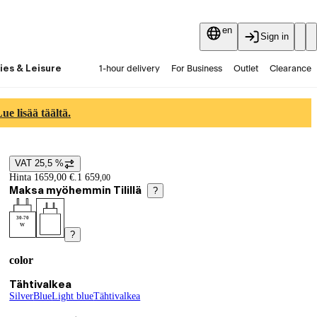
en
Sign in
ies & Leisure
1-hour delivery
For Business
Outlet
Clearance
Guides and articles
Vaihtokauppa
Services
Latest
e lisää täältä.
VAT 25,5 %
Price details
Hinta 1659,00 €.
1 659
,
00
Maksa myöhemmin Tilillä
?
30-70
W
?
color
Product variants
Current selection Tähtivalkea
Tähtivalkea
Silver
(
Blue
color
(
Light blue
color
)
)
(
Tähtivalkea
color
)
(
color
)