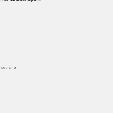
entaa mukavasti ohjelmia.
ne rahalle.