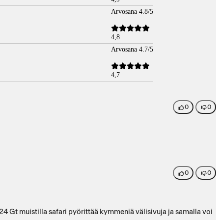
Arvosana 4.8/5
4,8
Arvosana 4.7/5
4,7
0
0
0
0
24 Gt muistilla safari pyörittää kymmeniä välisivuja ja samalla voi