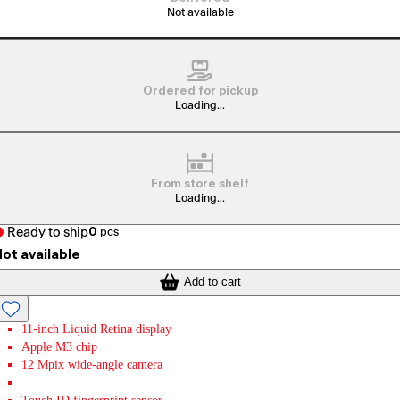
Not available
Ordered for pickup
Loading...
From store shelf
Loading...
Ready to ship
0
pcs
ot available
Add to cart
11-inch Liquid Retina display
Apple M3 chip
12 Mpix wide-angle camera