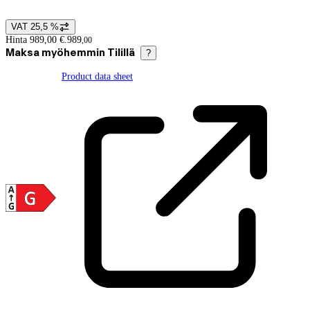
VAT 25,5 %
Price details
Hinta 989,00 €.
989
,
00
Maksa myöhemmin Tilillä
?
Product data sheet