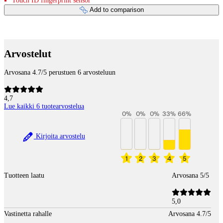
Touch ID fingerprint sensor
Add to comparison
Payment services
Arvostelut
Arvosana 4.7/5 perustuen 6 arvosteluun
4,7
Lue kaikki 6 tuotearvostelua
0
%
0
%
0
%
33
%
66
%
Kirjoita arvostelu
1
2
3
4
5
Tuotteen laatu
Arvosana 5/5
5,0
Vastinetta rahalle
Arvosana 4.7/5