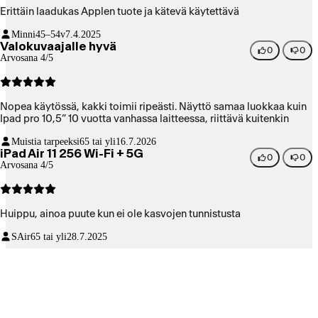
Erittäin laadukas Applen tuote ja kätevä käytettävä
Minni
45–54v
7.4.2025
Valokuvaajalle hyvä
0
0
Arvosana 4/5
Nopea käytössä, kakki toimii ripeästi. Näyttö samaa luokkaa kuin
Ipad pro 10,5” 10 vuotta vanhassa laitteessa, riittävä kuitenkin
Muistia tarpeeksi
65 tai yli
16.7.2026
iPad Air 11 256 Wi-Fi + 5G
0
0
Arvosana 4/5
Huippu, ainoa puute kun ei ole kasvojen tunnistusta
SAir
65 tai yli
28.7.2025