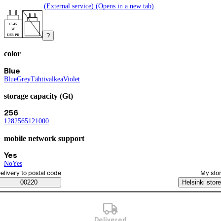
(External service) (Opens in a new tab)
15-45
W
?
USB PD
color
Product variants
Current selection Blue
Blue
Blue
(
Grey
color
(
Tähtivalkea
color
)
)
(
Violet
color
)
(
color
)
storage capacity (Gt)
Current selection 256
256
128
(
256
storage capacity (Gt)
(
512
storage capacity (Gt)
(
1000
storage capacity (Gt)
(
storage capacity (Gt)
)
)
)
)
mobile network support
Current selection Yes
Yes
No
(
Yes
mobile network support
(
mobile network support
)
)
elect order method
elivery to postal code
My sto
Saatavuustiedot
00220
Helsinki store
Delivered