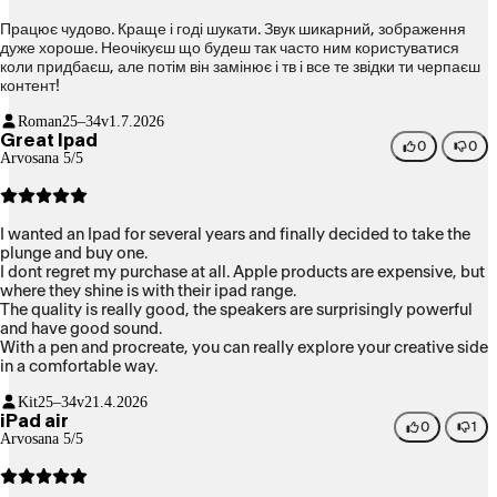
Працює чудово. Краще і годі шукати. Звук шикарний, зображення
дуже хороше. Неочікуєш що будеш так часто ним користуватися
коли придбаєш, але потім він замінює і тв і все те звідки ти черпаєш
контент!
Roman
25–34v
1.7.2026
Great Ipad
0
0
Arvosana 5/5
I wanted an Ipad for several years and finally decided to take the
plunge and buy one.
I dont regret my purchase at all. Apple products are expensive, but
where they shine is with their ipad range.
The quality is really good, the speakers are surprisingly powerful
and have good sound.
With a pen and procreate, you can really explore your creative side
in a comfortable way.
Kit
25–34v
21.4.2026
iPad air
0
1
Arvosana 5/5