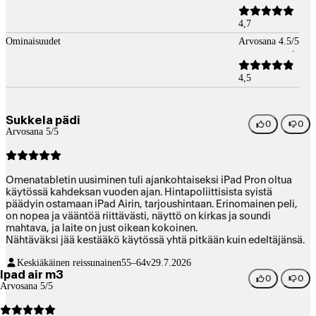
4,7
Ominaisuudet
Arvosana 4.5/5
4,5
Sukkela pädi
0
0
Arvosana 5/5
Omenatabletin uusiminen tuli ajankohtaiseksi iPad Pron oltua
käytössä kahdeksan vuoden ajan. Hintapoliittisista syistä
päädyin ostamaan iPad Airin, tarjoushintaan. Erinomainen peli,
on nopea ja vääntöä riittävästi, näyttö on kirkas ja soundi
mahtava, ja laite on just oikean kokoinen.
Nähtäväksi jää kestääkö käytössä yhtä pitkään kuin edeltäjänsä.
Keskiäkäinen reissunainen
55–64v
29.7.2026
Ipad air m3
0
0
Arvosana 5/5