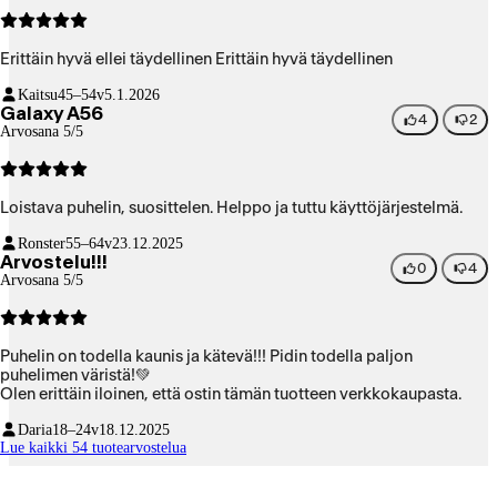
Erittäin hyvä ellei täydellinen Erittäin hyvä täydellinen
Kaitsu
45–54v
5.1.2026
Galaxy A56
4
2
Arvosana 5/5
Loistava puhelin, suosittelen. Helppo ja tuttu käyttöjärjestelmä.
Ronster
55–64v
23.12.2025
Arvostelu!!!
0
4
Arvosana 5/5
Puhelin on todella kaunis ja kätevä!!! Pidin todella paljon
puhelimen väristä!💚
Olen erittäin iloinen, että ostin tämän tuotteen verkkokaupasta.
Daria
18–24v
18.12.2025
Lue kaikki 54 tuotearvostelua