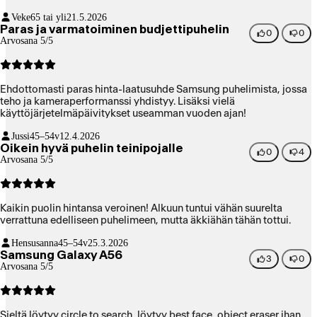
Veke
65 tai yli
21.5.2026
Paras ja varmatoiminen budjettipuhelin
0
0
Arvosana 5/5
Ehdottomasti paras hinta-laatusuhde Samsung puhelimista, jossa
teho ja kameraperformanssi yhdistyy. Lisäksi vielä
käyttöjärjetelmäpäivitykset useamman vuoden ajan!
Jussi
45–54v
12.4.2026
Oikein hyvä puhelin teinipojalle
0
4
Arvosana 5/5
Kaikin puolin hintansa veroinen! Alkuun tuntui vähän suurelta
verrattuna edelliseen puhelimeen, mutta äkkiähän tähän tottui.
Hensusanna
45–54v
25.3.2026
Samsung Galaxy A56
3
0
Arvosana 5/5
Sieltä löytyy circle to search, löytyy best face, object eraser ihan