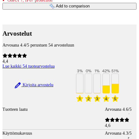
OneUI 7, IP67 protection
Add to comparison
Payment services
Arvostelut
Arvosana 4.4/5 perustuen 54 arvosteluun
4,4
Lue kaikki 54 tuotearvostelua
3
%
0
%
1
%
42
%
51
%
Kirjoita arvostelu
1
2
3
4
5
Tuotteen laatu
Arvosana 4.6/5
4,6
Käyttömukavuus
Arvosana 4.3/5