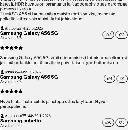
kätevä. HDR kuvaus on parantanut ja Nagography ottaa parempaa
pimeessä kuvaa
Tässä SG A56 ei tarjoa enään muistokortin paikka, mennään
pelkällä laitteen sis.muistilla tai johin cloud.
Ann
65 tai yli
25.3.2026
Samsung Galaxy A56 5G
2
3
Arvosana 5/5
Samsung Galaxy A56 5G sopii erinomaisesti toimistopuhelimeksi
ja siinä on kaikki, mitä tarvitsee päivittäisen työn hoitamiseen.
Johan
35–44v
9.2.2026
Samsung Galaxy A56 5G
1
1
Arvosana 5/5
Hyvä hinta-laatu-suhde ja helppo ottaa käyttöön. Hyvä
peruspuhelin.
Anonyymi
35–44v
29.1.2026
Samsung puhelin
0
5
Arvosana 5/5