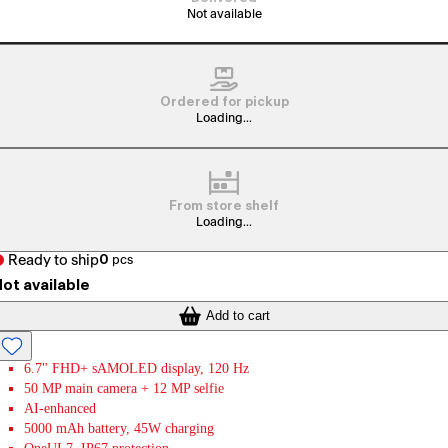
Not available
Ordered for pickup
Loading...
From store shelf
Loading...
Ready to ship
0
pcs
ot available
Add to cart
6.7" FHD+ sAMOLED display, 120 Hz
50 MP main camera + 12 MP selfie
AI-enhanced
5000 mAh battery, 45W charging