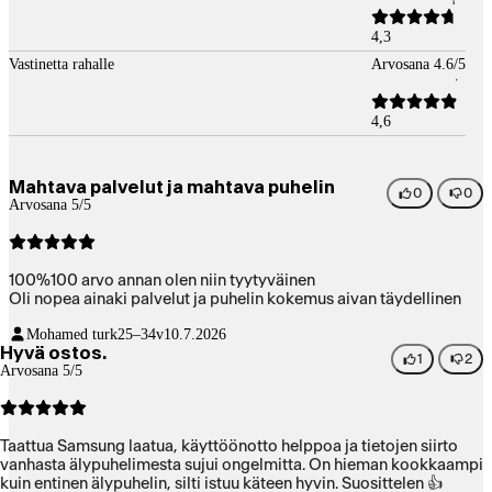
4,3
Vastinetta rahalle
Arvosana 4.6/5
4,6
Mahtava palvelut ja mahtava puhelin
0
0
Arvosana 5/5
100%100 arvo annan olen niin tyytyväinen
Oli nopea ainaki palvelut ja puhelin kokemus aivan täydellinen
Mohamed turk
25–34v
10.7.2026
Hyvä ostos.
1
2
Arvosana 5/5
Taattua Samsung laatua, käyttöönotto helppoa ja tietojen siirto
vanhasta älypuhelimesta sujui ongelmitta. On hieman kookkaampi
kuin entinen älypuhelin, silti istuu käteen hyvin. Suosittelen 👍