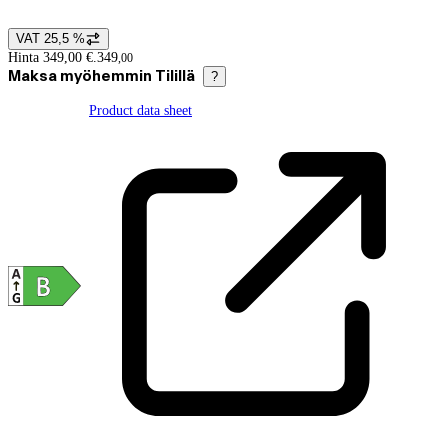
VAT 25,5 %
Price details
Hinta 349,00 €.
349
,
00
Maksa myöhemmin Tilillä
?
Product data sheet