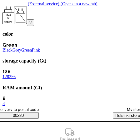
(External service) (Opens in a new tab)
10-45
W
?
USB PD
color
Product variants
Current selection Green
Green
Black
(
Grey
color
(
Green
color
)
)
(
Pink
color
(
color
)
)
storage capacity (Gt)
Current selection 128
128
128
(
256
storage capacity (Gt)
(
storage capacity (Gt)
)
)
RAM amount (Gt)
Current selection 8
8
8
(
RAM amount (Gt)
)
elect order method
elivery to postal code
My sto
Saatavuustiedot
00220
Helsinki store
Delivered