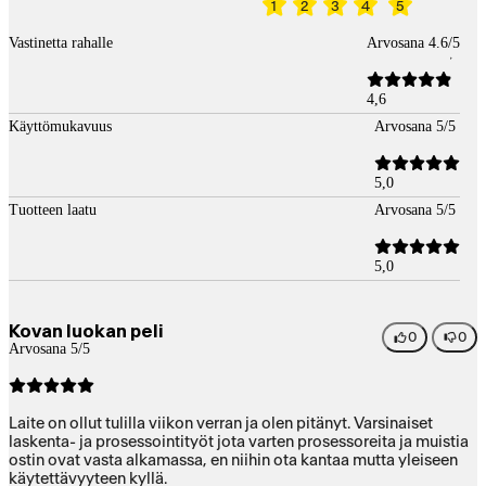
1
2
3
4
5
Vastinetta rahalle
Arvosana 4.6/5
4,6
Käyttömukavuus
Arvosana 5/5
5,0
Tuotteen laatu
Arvosana 5/5
5,0
Kovan luokan peli
0
0
Arvosana 5/5
Laite on ollut tulilla viikon verran ja olen pitänyt. Varsinaiset
laskenta- ja prosessointityöt jota varten prosessoreita ja muistia
ostin ovat vasta alkamassa, en niihin ota kantaa mutta yleiseen
käytettävyyteen kyllä.