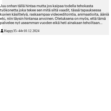
Juu onhan tällä hintaa mutta jos kaipaa todella tehokasta
työkonetta joka tekee sen mitä siltä vaadit, tässä tapauksessa
kuvien käsittelyä, raskaampaa videoeditointia, animaatioita, ääniä
etc, niin täysin hintansa arvoinen. Oletuksena on myös, että tämä
palvelee nyt useamman vuoden eikä heti ainakaan tehoiltaan
kupsahda. Pyörittää Adoben ohjelmia täysin bugittomasti ja ilman
Happy
35–44v
10.12.2024
kaatumisia (mitä en ikinä uskonut kokevani). Akku on jotain
käsittämätöntä ja tällä editoi helposti pitkän työpäivän esim
sohvalta tai kahvilasta ilman johtoja seinässä. Sopii ainakin omaan
vaativaan ja liikkuvaan työtyyliini täydellisesti, teen vähän kaikkea
ja kaikkialta ja nyt tehokone kulkee aina mukana. Ei mitään pahaa
sanottavaa. Paitsi, että on Apple, mutta taidan tästäkin fobiasta
pääsemään ohi tämän koneen avulla. Peittoaa kaikki aikaisemmat
pc tehokoneet mitä olen käyttänyt 10-0. Eikä muuten päästä
pihaustakaan.