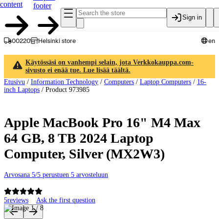
content
footer
Sign in
00220
Helsinki store
en
Käytössäsi on vanhempi selain, jota Verkkokauppa.com-
sivusto ei enää tue. Lue lisää täältä.
Etusivu
/
Information Technology
/
Computers
/
Laptop Computers
/
16-
inch Laptops
/
Product 973985
Apple MacBook Pro 16" M4 Max
64 GB, 8 TB 2024 Laptop
Computer, Silver (MX2W3)
Arvosana 5/5 perustuen 5 arvosteluun
5
reviews
Ask the first question
Product images and videos