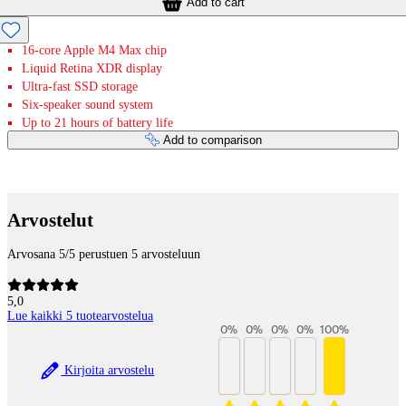
Add to cart
16-core Apple M4 Max chip
Liquid Retina XDR display
Ultra-fast SSD storage
Six-speaker sound system
Up to 21 hours of battery life
Add to comparison
Payment services
Arvostelut
Arvosana 5/5 perustuen 5 arvosteluun
5,0
Lue kaikki 5 tuotearvostelua
0
%
0
%
0
%
0
%
100
%
Kirjoita arvostelu