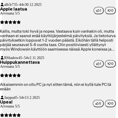
alb3r7
35–44v
30.12.2025
Apple laatua
1
0
Arvosana 5/5
Kallis, mutta toki hyvä ja nopea. Vastaava kuin vanhakin oli, mutta
vanhaan ei saanut enää käyttöjärjestelmä päivityksiä. Ja tietoturva
päivityksetkin loppuvat 1-2 vuoden päästä. Eiköhän tällä helposti
pärjää seuraavat 5-6 vuotta taas. Olin positiivisesti yllättynyt
myös Windowsin käyttöön saamisessa näissä Apple koneissa ja
kuinka nopeasti se toimi. Parllelsin avulla oli helpompi kuin Intel
RShadow
45–54v
2.11.2025
koneissa aikanaan fusionin kanssa. Toki vanhoja Intel imageja ei
Huippukannettava
saanut siirrettyä, mutta Windows käyttötarve nykyään muutenkin
1
0
Arvosana 5/5
olematon joten ei väliä itselle enää niillä vanhoilla.
Aikaisemmin on ollu PC ja nyt sitten tämä, niin ei kyllä tule PC:tä
enään
Jarppa
45–54v
13.2.2025
Upea!
5
0
Arvosana 5/5