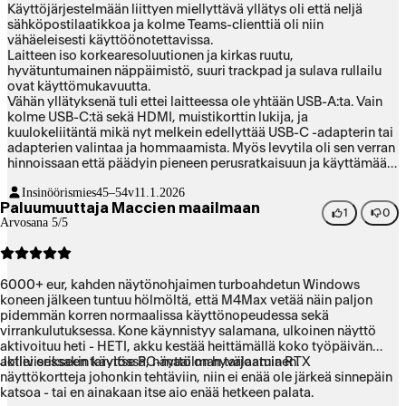
Käyttöjärjestelmään liittyen miellyttävä yllätys oli että neljä
sähköpostilaatikkoa ja kolme Teams-clienttiä oli niin
vähäeleisesti käyttöönotettavissa.
Laitteen iso korkearesoluutionen ja kirkas ruutu,
hyvätuntumainen näppäimistö, suuri trackpad ja sulava rullailu
ovat käyttömukavuutta.
Vähän yllätyksenä tuli ettei laitteessa ole yhtään USB-A:ta. Vain
kolme USB-C:tä sekä HDMI, muistikorttin lukija, ja
kuulokeliitäntä mikä nyt melkein edellyttää USB-C -adapterin tai
adapterien valintaa ja hommaamista. Myös levytila oli sen verran
hinnoissaan että päädyin pieneen perusratkaisuun ja käyttämään
ulkoisia SSD:itä, jotka pitää myös valita ja hommata.
Insinöörismies
45–54v
11.1.2026
Paluumuuttaja Maccien maailmaan
1
0
Arvosana 5/5
6000+ eur, kahden näytönohjaimen turboahdetun Windows
koneen jälkeen tuntuu hölmöltä, että M4Max vetää näin paljon
pidemmän korren normaalissa käyttönopeudessa sekä
virrankulutuksessa. Kone käynnistyy salamana, ulkoinen näyttö
aktivoituu heti - HETI, akku kestää heittämällä koko työpäivän
aktiivisessakin käytössä, näyttö on hyvälaatuinen.
Jollei erikseen tarvitse PC-maailman tarjoamia RTX
näyttökortteja johonkin tehtäviin, niin ei enää ole järkeä sinnepäin
katsoa - tai en ainakaan itse aio enää hetkeen palata.