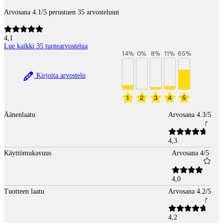
Arvosana 4.1/5 perustuen 35 arvosteluun
4,1
Lue kaikki 35 tuotearvostelua
14
%
0
%
8
%
11
%
65
%
Kirjoita arvostelu
1
2
3
4
5
Äänenlaatu
Arvosana 4.3/5
4,3
Käyttömukavuus
Arvosana 4/5
4,0
Tuotteen laatu
Arvosana 4.2/5
4,2