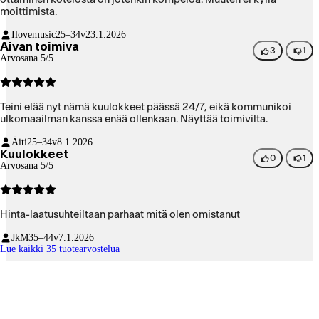
moittimista.
Ilovemusic
25–34v
23.1.2026
Aivan toimiva
3
1
Arvosana 5/5
Teini elää nyt nämä kuulokkeet päässä 24/7, eikä kommunikoi
ulkomaailman kanssa enää ollenkaan. Näyttää toimivilta.
Äiti
25–34v
8.1.2026
Kuulokkeet
0
1
Arvosana 5/5
Hinta-laatusuhteiltaan parhaat mitä olen omistanut
JkM
35–44v
7.1.2026
Lue kaikki 35 tuotearvostelua