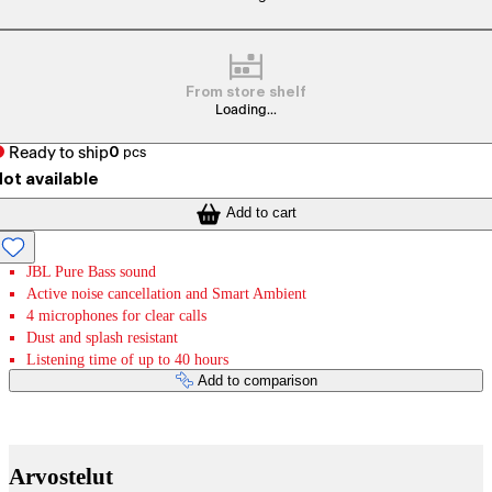
From store shelf
Loading...
Ready to ship
0
pcs
ot available
Add to cart
JBL Pure Bass sound
Active noise cancellation and Smart Ambient
4 microphones for clear calls
Dust and splash resistant
Listening time of up to 40 hours
Add to comparison
Payment services
Arvostelut