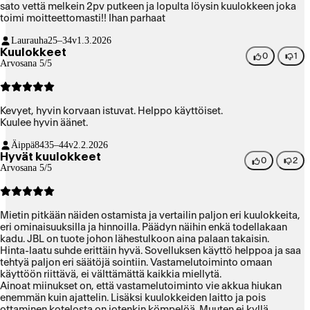
sato vettä melkein 2pv putkeen ja lopulta löysin kuulokkeen joka
toimi moitteettomasti!! Ihan parhaat
Laurauha
25–34v
1.3.2026
Kuulokkeet
0
1
Arvosana 5/5
Kevyet, hyvin korvaan istuvat. Helppo käyttöiset.
Kuulee hyvin äänet.
Äippä84
35–44v
2.2.2026
Hyvät kuulokkeet
0
2
Arvosana 5/5
Mietin pitkään näiden ostamista ja vertailin paljon eri kuulokkeita,
eri ominaisuuksilla ja hinnoilla. Päädyn näihin enkä todellakaan
kadu. JBL on tuote johon lähestulkoon aina palaan takaisin.
Hinta-laatu suhde erittäin hyvä. Sovelluksen käyttö helppoa ja saa
tehtyä paljon eri säätöjä sointiin. Vastamelutoiminto omaan
käyttöön riittävä, ei välttämättä kaikkia miellytä.
Ainoat miinukset on, että vastamelutoiminto vie akkua hiukan
enemmän kuin ajattelin. Lisäksi kuulokkeiden laitto ja pois
ottaminen kotelosta on jotenkin kömpelöä. Muuten ei kyllä