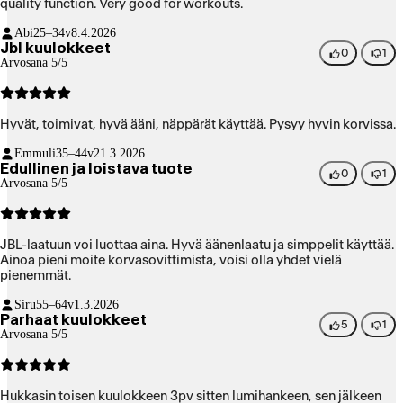
quality function. Very good for workouts.
Abi
25–34v
8.4.2026
Jbl kuulokkeet
0
1
Arvosana 5/5
Hyvät, toimivat, hyvä ääni, näppärät käyttää. Pysyy hyvin korvissa.
Emmuli
35–44v
21.3.2026
Edullinen ja loistava tuote
0
1
Arvosana 5/5
JBL-laatuun voi luottaa aina. Hyvä äänenlaatu ja simppelit käyttää.
Ainoa pieni moite korvasovittimista, voisi olla yhdet vielä
pienemmät.
Siru
55–64v
1.3.2026
Parhaat kuulokkeet
5
1
Arvosana 5/5
Hukkasin toisen kuulokkeen 3pv sitten lumihankeen, sen jälkeen