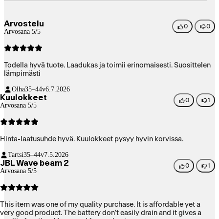
Arvostelu
0
0
Arvosana 5/5
Todella hyvä tuote. Laadukas ja toimii erinomaisesti. Suosittelen
lämpimästi
Olha
35–44v
6.7.2026
Kuulokkeet
0
1
Arvosana 5/5
Hinta-laatusuhde hyvä. Kuulokkeet pysyy hyvin korvissa.
Tartsi
35–44v
7.5.2026
JBL Wave beam 2
0
1
Arvosana 5/5
This item was one of my quality purchase. It is affordable yet a
very good product. The battery don't easily drain and it gives a