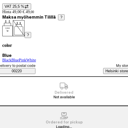
VAT 25,5 %
Price details
Hinta 49,00 €.
49
,
00
Maksa myöhemmin Tilillä
?
2,5-5
W
?
color
Product variants
Current selection Blue
Blue
Black
(
Blue
color
(
Pink
color
)
(
White
color
)
)
(
color
)
elect order method
elivery to postal code
My sto
Saatavuustiedot
00220
Helsinki store
Delivered
Not available
Ordered for pickup
Loading...