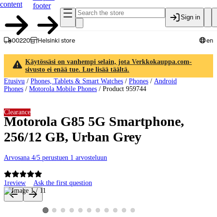
content
footer
Sign in
00220
Helsinki store
en
Käytössäsi on vanhempi selain, jota Verkkokauppa.com-
sivusto ei enää tue. Lue lisää täältä.
Etusivu
/
Phones, Tablets & Smart Watches
/
Phones
/
Android
Phones
/
Motorola Mobile Phones
/
Product 959744
Clearance
Motorola G85 5G Smartphone,
256/12 GB, Urban Grey
Arvosana 4/5 perustuen 1 arvosteluun
1
review
Ask the first question
Product images and videos
View product image 2
View product image 3
View product image 4
View product image 5
View product image 6
View product image 7
View product image 8
View product image 9
View product image 10
View product image 11
View product image 1