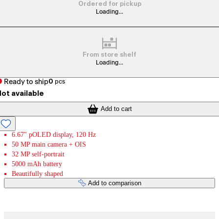
Ordered for pickup
Loading...
From store shelf
Loading...
Ready to ship
0
pcs
ot available
Add to cart
6.67" pOLED display, 120 Hz
50 MP main camera + OIS
32 MP self-portrait
5000 mAh battery
Beautifully shaped
Add to comparison
Payment services