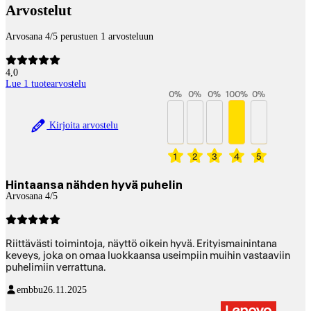
Arvostelut
Arvosana 4/5 perustuen 1 arvosteluun
4,0
Lue 1 tuotearvostelu
0
%
0
%
0
%
100
%
0
%
Kirjoita arvostelu
1
2
3
4
5
Hintaansa nähden hyvä puhelin
Arvosana 4/5
Riittävästi toimintoja, näyttö oikein hyvä. Erityismainintana
keveys, joka on omaa luokkaansa useimpiin muihin vastaaviin
puhelimiin verrattuna.
embbu
26.11.2025