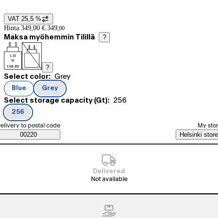
VAT 25,5 %
Price details
Hinta 349,00 €.
349
,
00
Maksa myöhemmin Tilillä
?
5-33
W
?
USB PD
Current selection Grey
Select color:
Grey
Product variants
Blue
Grey
(
color
)
(
color
)
Current selection 256
Select storage capacity (Gt):
256
256
(
storage capacity (Gt)
)
elect order method
elivery to postal code
My sto
Saatavuustiedot
00220
Helsinki store
Delivered
Not available