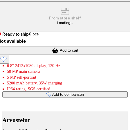
From store shelf
Loading...
Ready to ship
0
pcs
ot available
Add to cart
6.8" 2412x1080 display, 120 Hz
50 MP main camera
5 MP self-portrait
5200 mAh battery, 35W charging
IP64 rating, SGS certified
Add to comparison
Payment services
Arvostelut