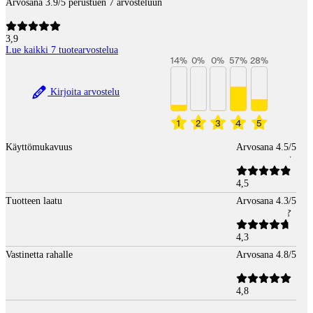
Arvosana 3.9/5 perustuen 7 arvosteluun
3,9
Lue kaikki 7 tuotearvostelua
14
%
0
%
0
%
57
%
28
%
Kirjoita arvostelu
1
2
3
4
5
Käyttömukavuus
Arvosana 4.5/5
4,5
Tuotteen laatu
Arvosana 4.3/5
4,3
Vastinetta rahalle
Arvosana 4.8/5
4,8