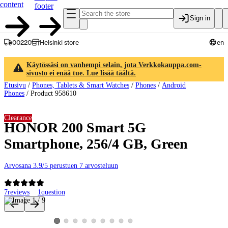
content
footer
Sign in
00220
Helsinki store
en
Käytössäsi on vanhempi selain, jota Verkkokauppa.com-
sivusto ei enää tue. Lue lisää täältä.
Etusivu
/
Phones, Tablets & Smart Watches
/
Phones
/
Android
Phones
/
Product 958610
Clearance
HONOR 200 Smart 5G
Smartphone, 256/4 GB, Green
Arvosana 3.9/5 perustuen 7 arvosteluun
7
reviews
1
question
Product images and videos
View product image 2
View product image 3
View product image 4
View product image 5
View product image 6
View product image 7
View product image 8
View product image 9
View product image 1