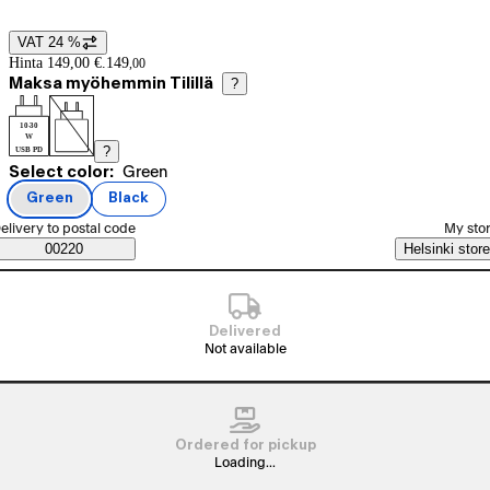
VAT 24 %
Price details
Hinta 149,00 €.
149
,
00
Maksa myöhemmin Tilillä
?
10-30
W
?
USB PD
Current selection Green
Select color:
Green
Product variants
Green
Black
(
color
)
(
color
)
elect order method
elivery to postal code
My sto
Saatavuustiedot
00220
Helsinki store
Delivered
Not available
Ordered for pickup
Loading...