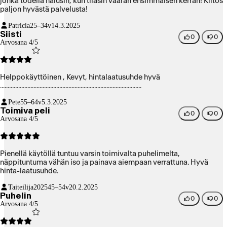
jonka todella halusin, kun tilasin väärän ensimmäisen kerran! Kiitos
paljon hyvästä palvelusta!
Patricia
25–34v
14.3.2025
Siisti
0
0
Arvosana 4/5
Helppokäyttöinen , Kevyt, hintalaatusuhde hyvä
.............................................................................................
Pete
55–64v
5.3.2025
Toimiva peli
0
0
Arvosana 4/5
Pienellä käytöllä tuntuu varsin toimivalta puhelimelta,
näppituntuma vähän iso ja painava aiempaan verrattuna. Hyvä
hinta-laatusuhde.
Taiteilija2025
45–54v
20.2.2025
Puhelin
0
0
Arvosana 4/5