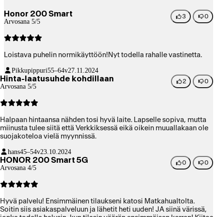
Honor 200 Smart
3
0
Arvosana 5/5
Loistava puhelin normikäyttöön!Nyt todella rahalle vastinetta.
Pikkupippuri
55–64v
27.11.2024
Hinta-laatusuhde kohdillaan
2
0
Arvosana 5/5
Halpaan hintaansa nähden tosi hyvä laite. Lapselle sopiva, mutta
miinusta tulee siitä että Verkkiksessä eikä oikein muuallakaan ole
suojakoteloa vielä myynnissä.
hans
45–54v
23.10.2024
HONOR 200 Smart 5G
0
0
Arvosana 4/5
Hyvä palvelu! Ensimmäinen tilaukseni katosi Matkahualtolta.
Soitin siis asiakaspalveluun ja lähetit heti uuden! JA siinä värissä,