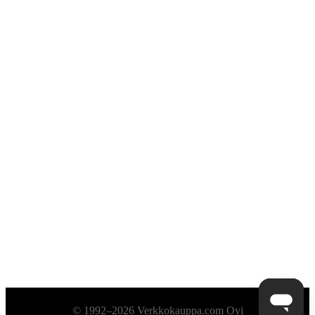
Alatunniste
© 1992–2026 Verkkokauppa.com Oyj