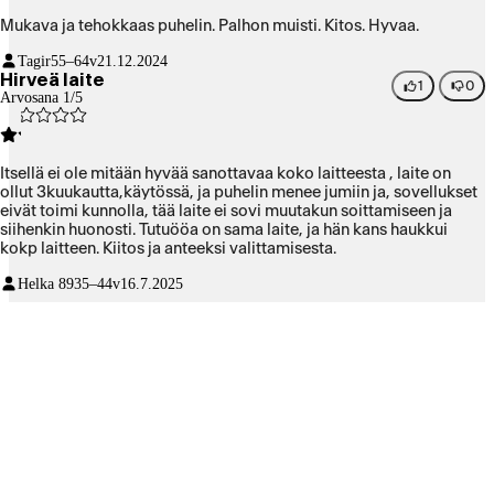
Mukava ja tehokkaas puhelin. Palhon muisti. Kitos. Hyvaa.
Tagir
55–64v
21.12.2024
Hirveä laite
1
0
Arvosana 1/5
Itsellä ei ole mitään hyvää sanottavaa koko laitteesta , laite on
ollut 3kuukautta,käytössä, ja puhelin menee jumiin ja, sovellukset
eivät toimi kunnolla, tää laite ei sovi muutakun soittamiseen ja
siihenkin huonosti. Tutuööa on sama laite, ja hän kans haukkui
kokp laitteen. Kiitos ja anteeksi valittamisesta.
Helka 89
35–44v
16.7.2025