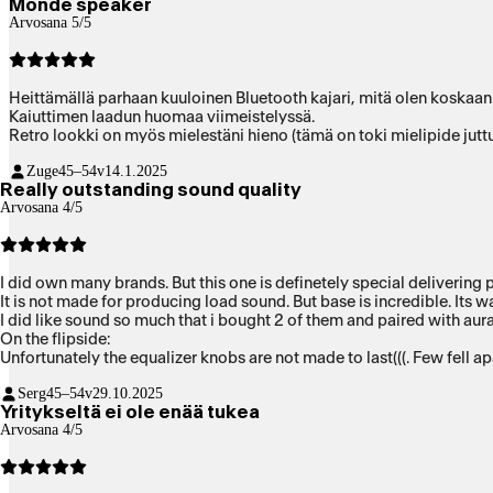
Monde speaker
Arvosana 5/5
Heittämällä parhaan kuuloinen Bluetooth kajari, mitä olen koskaan
Kaiuttimen laadun huomaa viimeistelyssä.
Retro lookki on myös mielestäni hieno (tämä on toki mielipide jutt
Zuge
45–54v
14.1.2025
Really outstanding sound quality
Arvosana 4/5
I did own many b
It is not made for producing load sound. But base is incredible. Its 
On the flipside:
Unfortunately the equalizer knobs are not made to last(((. Few fell apa
Serg
45–54v
29.10.2025
Yritykseltä ei ole enää tukea
Arvosana 4/5