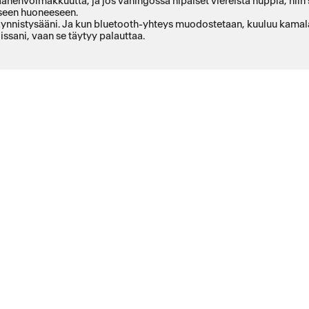
änenvoimakkuutta, ja jos vahingossa hipaiset viereistä nuppia, niin se
liseen huoneeseen.
 käynnistysääni. Ja kun bluetooth-yhteys muodostetaan, kuuluu kamala
dissani, vaan se täytyy palauttaa.