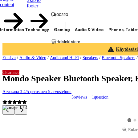
Skip to
content
footer
00220
Information Technology
Gaming
Audio & Video
Phones, Table
Helsinki store
Käytössäsi
Etusivu
/
Audio & Video
/
Audio and Hi-Fi
/
Speakers
/
Bluetooth Speakers
Clearance
Mondo Speaker Bluetooth Speaker, 
Arvosana 3.4/5 perustuen 5 arvosteluun
5
reviews
1
question
Product images and videos
Vie
View p
Enlar