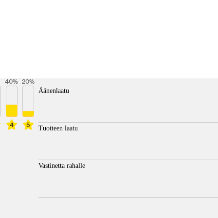
40
%
20
%
Äänenlaatu
4
5
Tuotteen laatu
Vastinetta rahalle