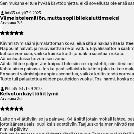
Sen mukana ei tule hyvää käyttöohjetta, eikä sovellusta ole enää saat
luis
65 tai yli
7.9.2025
Viimeistelemätön, mutta sopii bilekaiuttimseksi
Arvosana 2/5
Käynnistymisääni jumalattoman kova, eikä sitä ainakaan itse laittee
Nappulat halvat, ja muovisethan ne olivatkin. Eqvalisaattorin säätime
kohtaa voimaan, vaikka kuinka koitti johonkin suuntaan rukata.
Äänenlaadussa toivomisen varaa.
Kohtalaisen painava. Jos kaipaat sellaista kaiutinta joka kulkee muk
En saanut valmistajan appia asennettua, vaikka koitin tehdä normaali
Tuote tuli palautettua näiden puutteiden vuoksi. Tosi harmi, koska od
Phiit
45–54v
15.9.2025
Kelvoton käyttöliittymä
Arvosana 2/5
Laite on yllättävän iso ja painava. Kyllä siitä jotain mökää lähtee, 
jotta äänestä saisi puoliksi siedettävän. Taajuuskorjaimen näyttö rea
nimi ei päivity.