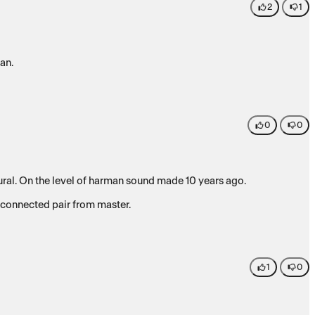
2
1
an.
0
0
ss is just fantastic natural. On the level of harman sound made 10 years ago.
are broadcased to second connected pair from master.
1
0