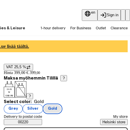
en
Sign in
ies & Leisure
1-hour delivery
For Business
Outlet
Clearance
Guides and articles
Vaihtokauppa
Services
Latest
e lisää täältä.
VAT 25,5 %
Price details
Hinta 399,00 €.
399
,
00
Maksa myöhemmin Tilillä
?
15-35
W
?
USB PD
Current selection Gold
Select color:
Gold
Product variants
Grey
Silver
Gold
(
color
)
(
color
)
(
color
)
Select order method
Delivery to postal code
My store
Saatavuustiedot
00220
Helsinki store