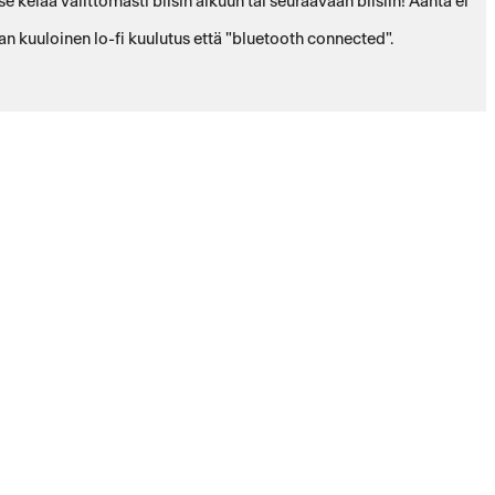
 kelaa välittömästi biisin alkuun tai seuraavaan biisiin! Ääntä ei
n kuuloinen lo-fi kuulutus että "bluetooth connected".