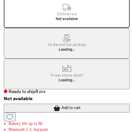
Delivered
Not available
Ordered for pickup
Loading...
From store shelf
Loading...
Ready to ship
0
pcs
Not available
Add to cart
Battery life up to 8h
Bluetooth 5.3, Auracast