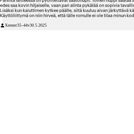
Pahinta laitteessa on pyöritettävät säätönupit. Toinen nuppi säätää ä
edes saa kovin hiljaiselle, vaan pari alinta pykälää on sopivia taval
Lisäksi kun kaiuttimen kytkee päälle, siitä kuuluu aivan järkyttävä
Käyttöliittymä on niin hirveä, että tälle romulle ei ole tilaa minun ko
Xenner
35–44v
30.5.2025