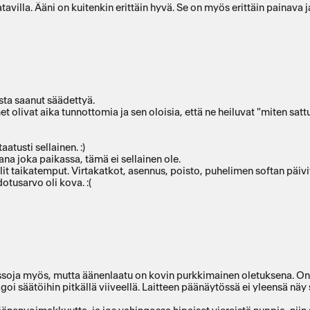
avilla. Ääni on kuitenkin erittäin hyvä. Se on myös erittäin painava 
sta saanut säädettyä.
t olivat aika tunnottomia ja sen oloisia, että ne heiluvat "miten sat
Ääntä lähtee paljon. Jos kaipaat bileisiin keskipistettä, niin tämä on taatusti sellainen. :)
ana joka paikassa, tämä ei sellainen ole.
t taikatemput. Virtakatkot, asennus, poisto, puhelimen softan päivity
otusarvo oli kova. :(
bassoja myös, mutta äänenlaatu on kovin purkkimainen oletuksena. Onne
goi säätöihin pitkällä viiveellä. Laitteen päänäytössä ei yleensä näy 