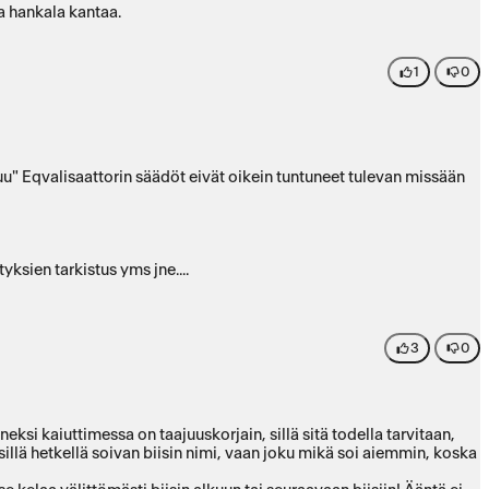
ja hankala kantaa.
1
0
tuu" Eqvalisaattorin säädöt eivät oikein tuntuneet tulevan missään
ksien tarkistus yms jne....
3
0
ksi kaiuttimessa on taajuuskorjain, sillä sitä todella tarvitaan,
sillä hetkellä soivan biisin nimi, vaan joku mikä soi aiemmin, koska