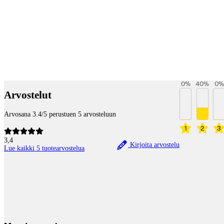
Payment services
0
%
40
%
0
%
Arvostelut
Arvosana 3.4/5 perustuen 5 arvosteluun
1
2
3
3,4
Kirjoita arvostelu
Lue kaikki 5 tuotearvostelua