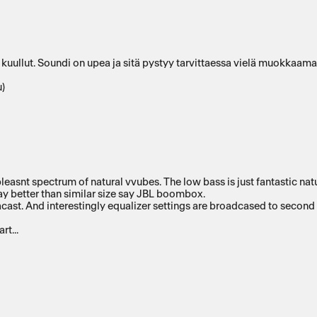
 kuullut. Soundi on upea ja sitä pystyy tarvittaessa vielä muokkaama
u)
rands. But this one is definetely special delivering pleasnt spectrum of natural vvubes. The low ba
way better than similar size say JBL boombox.
I did like sound so much that i bought 2 of them and paired with auracast. And interestingly equalizer settings 
rt...