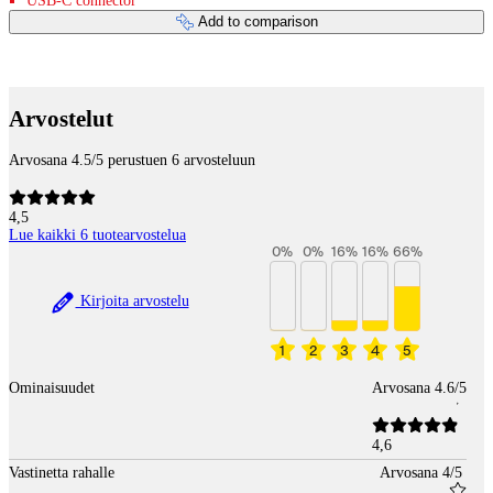
USB-C connector
Add to comparison
Payment services
Arvostelut
Arvosana 4.5/5 perustuen 6 arvosteluun
4,5
Lue kaikki 6 tuotearvostelua
0
%
0
%
16
%
16
%
66
%
Kirjoita arvostelu
1
2
3
4
5
Ominaisuudet
Arvosana 4.6/5
4,6
Vastinetta rahalle
Arvosana 4/5