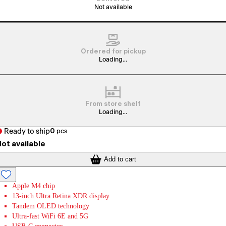
Not available
Ordered for pickup
Loading...
From store shelf
Loading...
Ready to ship
0
pcs
ot available
Add to cart
Apple M4 chip
13-inch Ultra Retina XDR display
Tandem OLED technology
Ultra-fast WiFi 6E and 5G