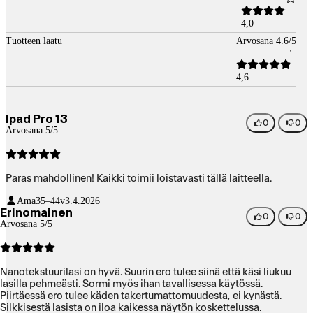
4,0
Tuotteen laatu
Arvosana 4.6/5
4,6
Ipad Pro 13
0
0
Arvosana 5/5
Paras mahdollinen! Kaikki toimii loistavasti tällä laitteella.
Ama
35–44v
3.4.2026
Erinomainen
0
0
Arvosana 5/5
Nanotekstuurilasi on hyvä. Suurin ero tulee siinä että käsi liukuu
lasilla pehmeästi. Sormi myös ihan tavallisessa käytössä.
Piirtäessä ero tulee käden takertumattomuudesta, ei kynästä.
Silkkisestä lasista on iloa kaikessa näytön koskettelussa.