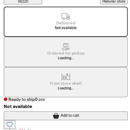
Saatavuustiedot
00220
Helsinki store
Delivered
Not available
Ordered for pickup
Loading...
From store shelf
Loading...
Ready to ship
0
pcs
Not available
Add to cart