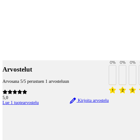
Payment services
0
%
0
%
0
%
Arvostelut
Arvosana 5/5 perustuen 1 arvosteluun
1
2
3
5,0
Kirjoita arvostelu
Lue 1 tuotearvostelu