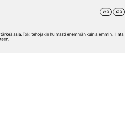
0
0
e tärkeä asia. Toki tehojakin huimasti enemmän kuin aiemmin. Hinta
teen.