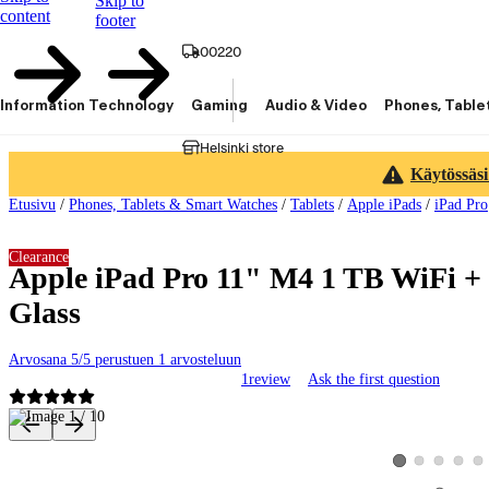
Skip to
content
footer
00220
Information Technology
Gaming
Audio & Video
Phones, Table
Helsinki store
Käytössäsi
Etusivu
/
Phones, Tablets & Smart Watches
/
Tablets
/
Apple iPads
/
iPad Pro
Clearance
Apple iPad Pro 11" M4 1 TB WiFi + 
Glass
Arvosana 5/5 perustuen 1 arvosteluun
1
review
Ask the first question
Product images and videos
View product image
View product 
View pro
Vie
View product imag