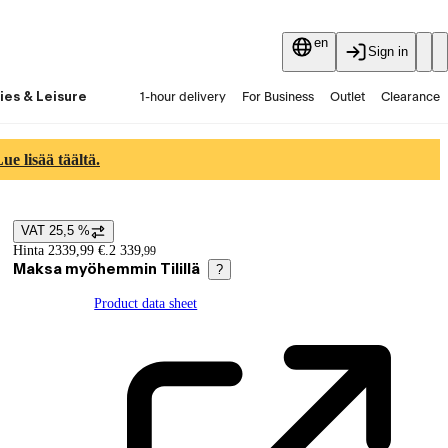
en
Sign in
ies & Leisure
1-hour delivery
For Business
Outlet
Clearance
Guides and articles
Vaihtokauppa
Services
Latest
e lisää täältä.
VAT 25,5 %
Price details
Hinta 2339,99 €.
2 339
,
99
Maksa myöhemmin Tilillä
?
Product data sheet