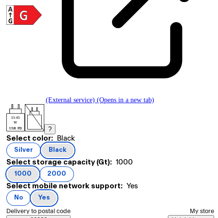
(External service) (Opens in a new tab)
15-45
W
?
USB PD
Current selection Black
Select color:
Black
Product variants
Silver
Black
(
color
)
(
color
)
Current selection 1000
Select storage capacity (Gt):
1000
1000
2000
(
storage capacity (Gt)
(
storage capacity (Gt)
)
)
Current selection Yes
Select mobile network support:
Yes
No
Yes
(
mobile network support
(
mobile network support
)
)
Select order method
Delivery to postal code
My store