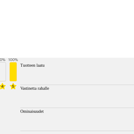
0
%
100
%
Tuotteen laatu
4
5
Vastinetta rahalle
Ominaisuudet