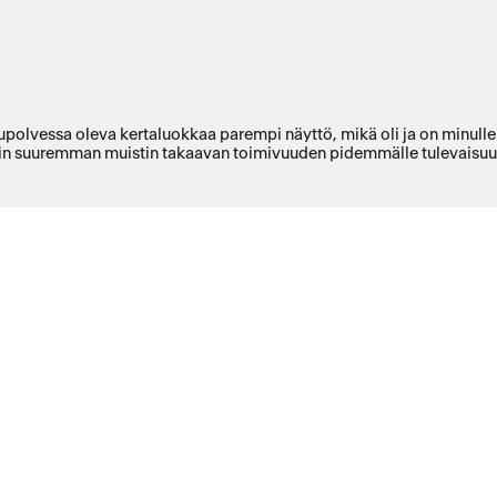
kupolvessa oleva kertaluokkaa parempi näyttö, mikä oli ja on minull
attelin suuremman muistin takaavan toimivuuden pidemmälle tulevaisuu