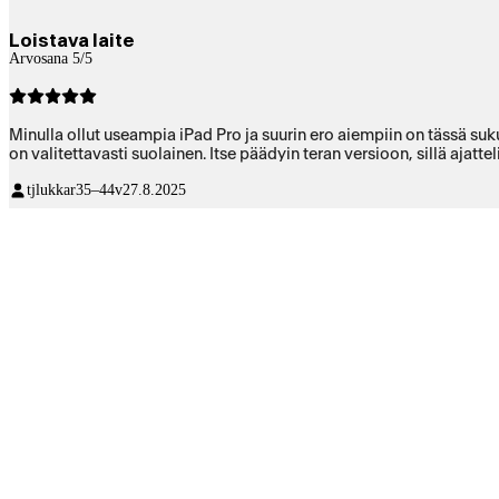
Loistava laite
Arvosana 5/5
Minulla ollut useampia iPad Pro ja suurin ero aiempiin on tässä su
on valitettavasti suolainen. Itse päädyin teran versioon, sillä aj
tjlukkar
35–44v
27.8.2025