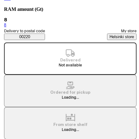
RAM amount (Gt)
Current selection 8
8
8
(
RAM amount (Gt)
)
Select order method
Delivery to postal code
My store
Saatavuustiedot
00220
Helsinki store
Delivered
Not available
Ordered for pickup
Loading...
From store shelf
Loading...