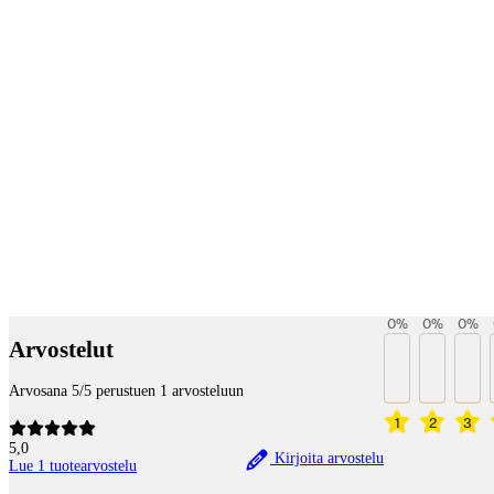
Payment services
0
%
0
%
0
%
Arvostelut
Arvosana 5/5 perustuen 1 arvosteluun
1
2
3
5,0
Kirjoita arvostelu
Lue 1 tuotearvostelu