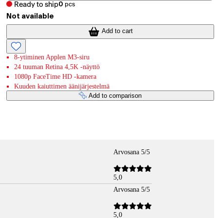
Ready to ship
0
pcs
Not available
Add to cart
8-ytiminen Applen M3-siru
24 tuuman Retina 4,5K -näyttö
1080p FaceTime HD ‐kamera
Kuuden kaiuttimen äänijärjestelmä
Add to comparison
Arvosana 5/5
5,0
Arvosana 5/5
5,0