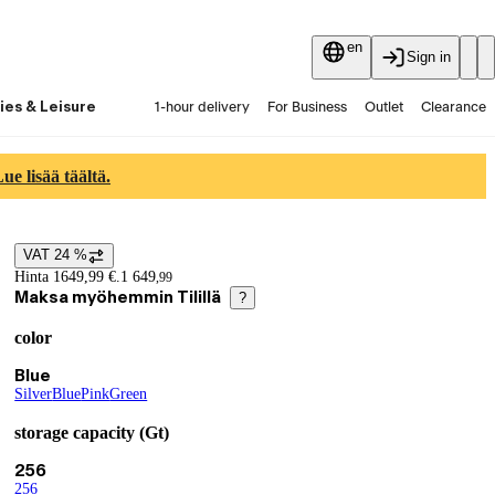
en
Sign in
ies & Leisure
1-hour delivery
For Business
Outlet
Clearance
Guides and articles
Vaihtokauppa
Services
Latest
e lisää täältä.
VAT 24 %
Price details
Hinta 1649,99 €.
1 649
,
99
Maksa myöhemmin Tilillä
?
color
Product variants
Current selection Blue
Blue
Silver
(
Blue
color
(
Pink
color
)
(
Green
color
)
)
(
color
)
storage capacity (Gt)
Current selection 256
256
256
(
storage capacity (Gt)
)