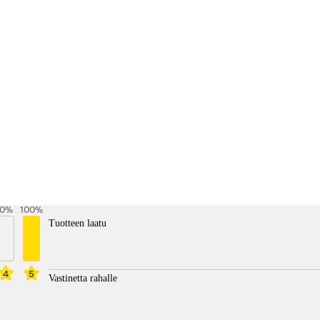
0
%
100
%
Tuotteen laatu
4
5
Vastinetta rahalle