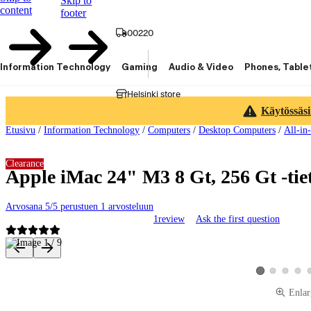
Skip to
content
footer
00220
Information Technology
Gaming
Audio & Video
Phones, Table
Helsinki store
Käytössäsi
Etusivu
/
Information Technology
/
Computers
/
Desktop Computers
/
All-in
Clearance
Apple iMac 24" M3 8 Gt, 256 Gt -ti
Arvosana 5/5 perustuen 1 arvosteluun
1
review
Ask the first question
Product images and videos
View product ima
View produ
View 
View product im
Enlar