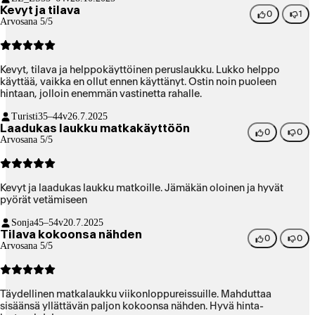
Kevyt ja tilava
0
1
Arvosana 5/5
Kevyt, tilava ja helppokäyttöinen peruslaukku. Lukko helppo
käyttää, vaikka en ollut ennen käyttänyt. Ostin noin puoleen
hintaan, jolloin enemmän vastinetta rahalle.
Turisti
35–44v
26.7.2025
Laadukas laukku matkakäyttöön
0
0
Arvosana 5/5
Kevyt ja laadukas laukku matkoille. Jämäkän oloinen ja hyvät
pyörät vetämiseen
Sonja
45–54v
20.7.2025
Tilava kokoonsa nähden
0
0
Arvosana 5/5
Täydellinen matkalaukku viikonloppureissuille. Mahduttaa
sisäänsä yllättävän paljon kokoonsa nähden. Hyvä hinta-