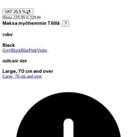
VAT 25,5 %
Price details
Hinta 229,99 €.
229
,
99
Maksa myöhemmin Tilillä
?
color
Product variants
Current selection Black
Black
Grey
(
Black
color
(
Blue
)
color
(
Pink
color
)
(
Violet
color
)
)
(
color
)
suitcase size
Current selection Large, 70 cm and over
Large, 70 cm and over
Large, 70 cm and over
(
suitcase size
)