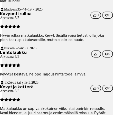
laatusuhde!
Matleena
35–44v
19.7.2025
Kevyesti rullaa
0
0
Arvosana 5/5
Hyvin rullaa matkalaukku. Kevyt. Sisällä voisi tietysti olla joku
pieni tasku pikkutavaroille, mutta ei ole iso puute.
Nikke
45–54v
5.7.2025
Lentolaukku
1
0
Arvosana 5/5
Kevyt ja kestävä, helppo Tarjous hinta todella hyvä.
TK59
65 tai yli
9.3.2025
Kevyt ja ketterä
0
0
Arvosana 5/5
Matkalaukku on sopivan kokoinen viikon tai parinkin reissulle.
Kesti hienosti, ei juuri naarmuja ensimmäisellä reissulla. Pyörät