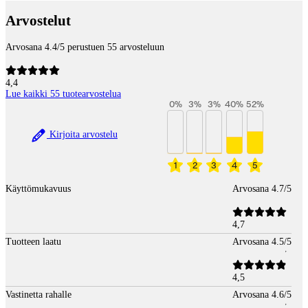
Payment services
Arvostelut
Arvosana 4.4/5 perustuen 55 arvosteluun
4,4
Lue kaikki 55 tuotearvostelua
0
%
3
%
3
%
40
%
52
%
Kirjoita arvostelu
1
2
3
4
5
Käyttömukavuus
Arvosana 4.7/5
4,7
Tuotteen laatu
Arvosana 4.5/5
4,5
Vastinetta rahalle
Arvosana 4.6/5