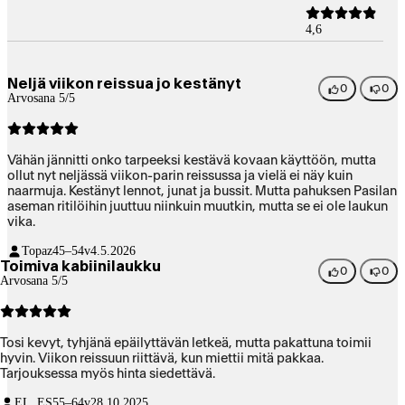
4,6
Neljä viikon reissua jo kestänyt
0
0
Arvosana 5/5
Vähän jännitti onko tarpeeksi kestävä kovaan käyttöön, mutta
ollut nyt neljässä viikon-parin reissussa ja vielä ei näy kuin
naarmuja. Kestänyt lennot, junat ja bussit. Mutta pahuksen Pasilan
aseman ritilöihin juuttuu niinkuin muutkin, mutta se ei ole laukun
vika.
Topaz
45–54v
4.5.2026
Toimiva kabiinilaukku
0
0
Arvosana 5/5
Tosi kevyt, tyhjänä epäilyttävän letkeä, mutta pakattuna toimii
hyvin. Viikon reissuun riittävä, kun miettii mitä pakkaa.
Tarjouksessa myös hinta siedettävä.
EL_ES
55–64v
28.10.2025