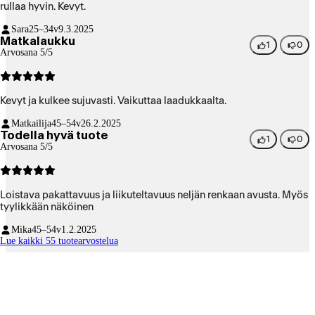
rullaa hyvin. Kevyt.
Sara
25–34v
9.3.2025
Matkalaukku
1
0
Arvosana 5/5
Kevyt ja kulkee sujuvasti. Vaikuttaa laadukkaalta.
Matkailija
45–54v
26.2.2025
Todella hyvä tuote
1
0
Arvosana 5/5
Loistava pakattavuus ja liikuteltavuus neljän renkaan avusta. Myös
tyylikkään näköinen
Mika
45–54v
1.2.2025
Lue kaikki 55 tuotearvostelua