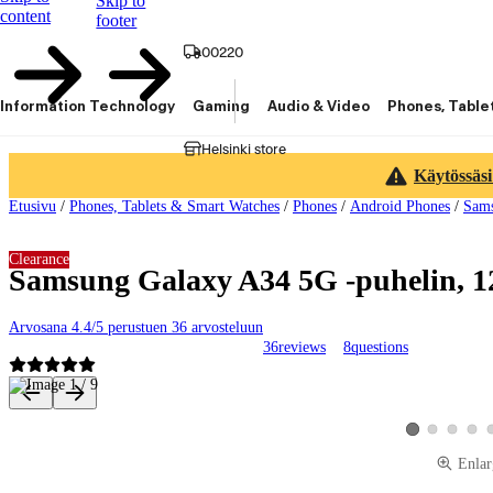
Skip to
content
footer
00220
Information Technology
Gaming
Audio & Video
Phones, Table
Helsinki store
Käytössäsi
Etusivu
/
Phones, Tablets & Smart Watches
/
Phones
/
Android Phones
/
Sam
Clearance
Samsung Galaxy A34 5G -puhelin, 128
Arvosana 4.4/5 perustuen 36 arvosteluun
36
reviews
8
questions
Product images and videos
View product ima
View produ
View 
View product im
Enlar