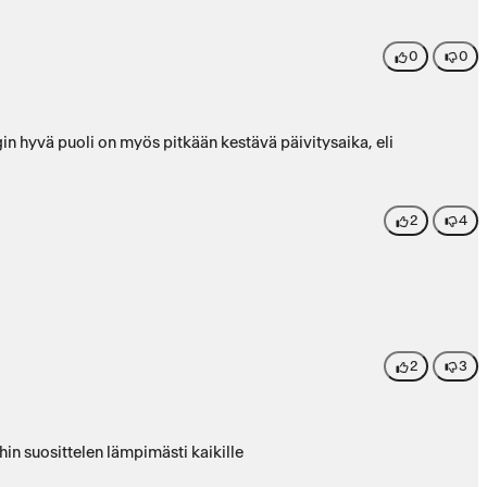
0
0
ngin hyvä puoli on myös pitkään kestävä päivitysaika, eli
2
4
2
3
in suosittelen lämpimästi kaikille