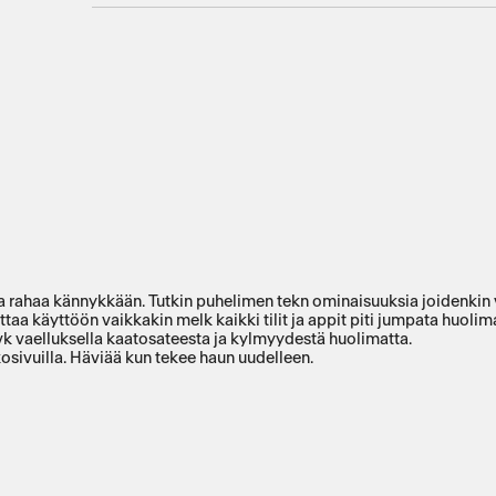
aa rahaa kännykkään. Tutkin puhelimen tekn ominaisuuksia joidenkin v
taa käyttöön vaikkakin melk kaikki tilit ja appit piti jumpata huoli
3 vk vaelluksella kaatosateesta ja kylmyydestä huolimatta.
osivuilla. Häviää kun tekee haun uudelleen.