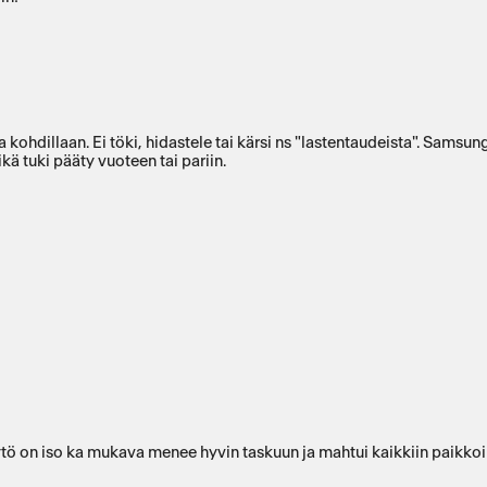
 kohdillaan. Ei töki, hidastele tai kärsi ns "lastentaudeista". Samsu
kä tuki pääty vuoteen tai pariin.
tö on iso ka mukava menee hyvin taskuun ja mahtui kaikkiin paikkoih