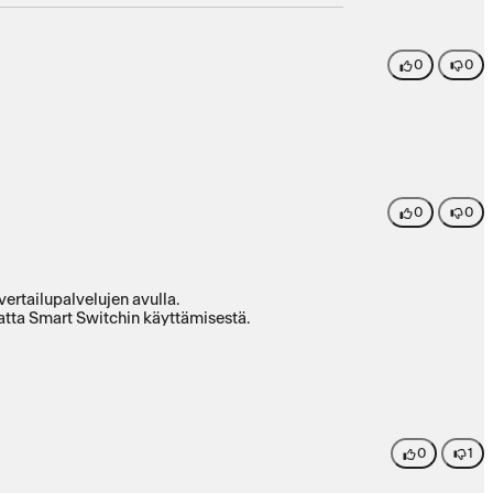
0
0
0
0
ertailupalvelujen avulla.
matta Smart Switchin käyttämisestä.
0
1