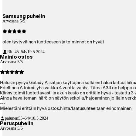
Samsung puhelin
Arvosana 5/5
olen tyytyväinen tuotteeseen ja toiminnot on hyvät
Ritu
45–54v
19.5.2024
Mainio ostos
Arvosana 5/5
Halusin pysyä Galaxy A-satjan käyttäjänä sollä en halua laittaa liik
Edellinen A toimii yhä vaikka 4 vuotta vanha. Tämä A34 on helppo ot
Känny toimii luotettavasti ja akun kesto on erittäin hyvä - testattu 
Ainoa havaitemani härö on näytön sekoilu/hajoaminen joillain verkk
---
Mielestäni erittäin hyvä ostos,hinta/laatusuhteeltaan erinomainen!
palunen
55–64v
10.5.2024
Peruspuhelin
Arvosana 5/5