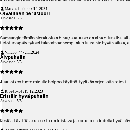
Markus L
35–44v
8.1.2024
Oivallinen perusluuri
Arvosana 5/5
Samsungin tämän hintaluokan hinta/laatutaso on aina ollut aika lailla
tietoturvapäivitykset tulevat vanhempiinkin luureihin hyvän aikaa, ei
Ville
35–44v
2.1.2024
Älypuhelin
Arvosana 5/5
Juuri oikea tuote minulle.helppo käyttää .tyylikäs arjen laite.toimii
Ripe
45–54v
19.12.2023
Erittäin hyvä puhelin
Arvosana 5/5
Kestää käyttöä akun kesto on loistava ja kamera on todella hyvä näy