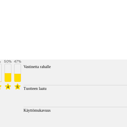
%
50
%
47
%
Vastinetta rahalle
4
5
Tuotteen laatu
Käyttömukavuus