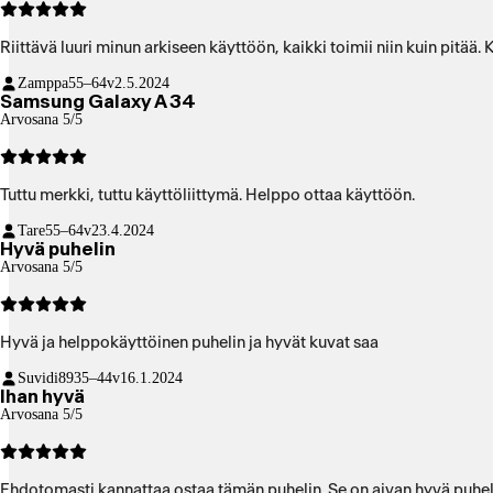
Riittävä luuri minun arkiseen käyttöön, kaikki toimii niin kuin pitää.
Zamppa
55–64v
2.5.2024
Samsung Galaxy A 34
Arvosana 5/5
Tuttu merkki, tuttu käyttöliittymä. Helppo ottaa käyttöön.
Tare
55–64v
23.4.2024
Hyvä puhelin
Arvosana 5/5
Hyvä ja helppokäyttöinen puhelin ja hyvät kuvat saa
Suvidi89
35–44v
16.1.2024
Ihan hyvä
Arvosana 5/5
Ehdotomasti kannattaa ostaa tämän puhelin. Se on aivan hyvä puhel