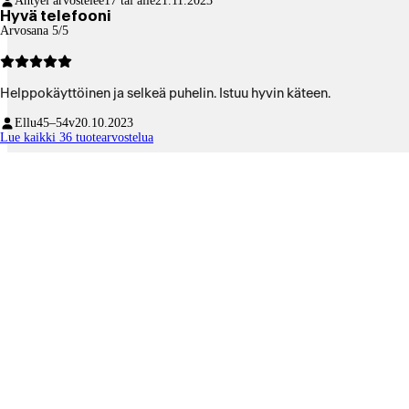
Antyel arvostelee
17 tai alle
21.11.2023
Hyvä telefooni
Arvosana 5/5
Helppokäyttöinen ja selkeä puhelin. Istuu hyvin käteen.
Ellu
45–54v
20.10.2023
Lue kaikki 36 tuotearvostelua