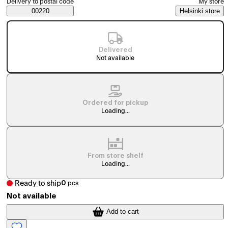
Delivery to postal code
My store
Saatavuustiedot
00220
Helsinki store
Delivered
Not available
Ordered for pickup
Loading...
From store shelf
Loading...
Ready to ship
0
pcs
Not available
Add to cart