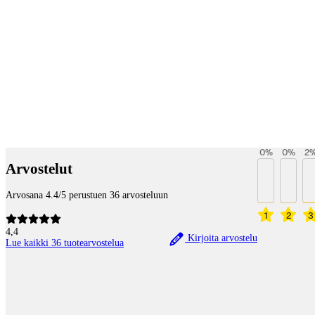
Payment services
0
%
0
%
2
Arvostelut
Arvosana 4.4/5 perustuen 36 arvosteluun
1
2
3
4,4
Kirjoita arvostelu
Lue kaikki 36 tuotearvostelua