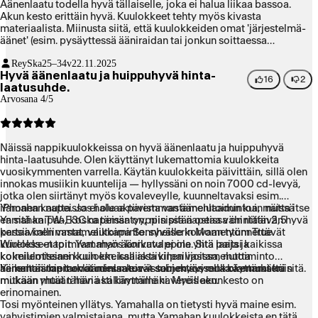
Äänenlaatu todella hyvä tällaiselle, joka ei halua liikaa bassoa.
Akun kesto erittäin hyvä. Kuulokkeet tehty myös kivasta
materiaalista. Miinusta siitä, että kuulokkeiden omat 'järjestelmä-
äänet' (esim. pysäyttessä ääniraidan tai jonkun soittaessa
puhelimeen) ovat erittäin kovat ja häiritsevät. Kuulokkeiden
ReySka
25–34v
22.11.2025
naisääni on myös aika hölmön kuuloinen, mikä voi jonkun mielestä
Hyvä äänenlaatu ja huippuhyvä hinta-
olla positiivinenkin asia
16
2
laatusuhde.
Arvosana 4/5
Näissä nappikuulokkeissa on hyvä äänenlaatu ja huippuhyvä
hinta-laatusuhde. Olen käyttänyt lukemattomia kuulokkeita
vuosikymmenten varrella. Käytän kuulokkeita päivittäin, sillä olen
innokas musiikin kuuntelija — hyllyssäni on noin 7000 cd-levyä,
jotka olen siirtänyt myös kovaleveylle, kuunneltavaksi esim.
iPhonen kautta. Jos haluaa paremman äänenlaadun kuin näissä
Yamahan napeissa ei ole aktiivista vastamelutoimintoa, mutta itse
Yamahan TW-E3C napeissa on, niin pitää ostaa vähintään 2,5
en sitä kaipaa, koska tämäntyyppisissä napeissa on riittävän hyvä
kertaa kalliimmat, vaikkapa Sennheiserin Momentum True
passiivinen vastamelutoiminto: syvälle korvaan työnnettävät
Wireless -napit. Yamahan äänikuva ei ole yhtä laaja ja
kuulokkeet toimivat myös korvatulppina. Sitä paitsi kaikissa
kolmiulotteinen kuin em. kalliissa kilpailijoissa, mutta
kokeilemissani kuulokkeissa aktiivinen vastamelutoiminto
äänentoiston tarkkuudessa eivät subjektiivisen kokemukseni
heikentää hieman äänenlaatua — toinen syy olla käyttämättä sitä.
Yamahan napit ovat minun korvissani myös mukavammat kuin
mukaan yhtään häviä kalliimmille kavereilleen.
mitkään muut tähän asti käyttämäni. Myös akunkesto on
erinomainen.
Tosi myönteinen yllätys. Yamahalla on tietysti hyvä maine esim.
vahvistimien valmistajana, mutta Yamahan kuulokkeista en tätä