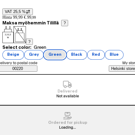
VAT 25,5 %
Price details
Hinta 99,99 €.
99
,
99
Maksa myöhemmin Tilillä
?
2,5-2,5
W
?
Current selection Green
Select color:
Green
Product variants
Beige
Grey
Green
Black
Red
Blue
(
color
)
(
color
)
(
color
)
(
color
)
(
color
)
(
color
)
elect order method
elivery to postal code
My sto
Saatavuustiedot
00220
Helsinki store
Delivered
Not available
Ordered for pickup
Loading...