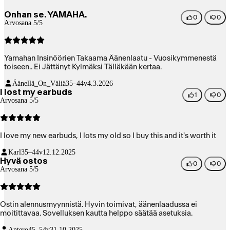
Onhan se. YAMAHA.
0
0
Arvosana 5/5
Yamahan Insinöörien Takaama Äänenlaatu - Vuosikymmenestä
toiseen.. Ei Jättänyt Kylmäksi Tälläkään kertaa.
Äänellä_On_Väliä
35–44v
4.3.2026
I lost my earbuds
1
0
Arvosana 5/5
I love my new earbuds, I lots my old so I buy this and it's worth it
Karl
35–44v
12.12.2025
Hyvä ostos
0
0
Arvosana 5/5
Ostin alennusmyynnistä. Hyvin toimivat, äänenlaadussa ei
moitittavaa. Sovelluksen kautta helppo säätää asetuksia.
Antero
45–54v
31.10.2025