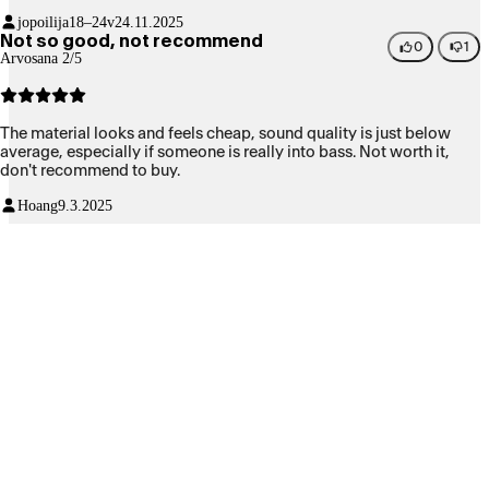
jopoilija
18–24v
24.11.2025
Not so good, not recommend
0
1
Arvosana 2/5
The material looks and feels cheap, sound quality is just below
average, especially if someone is really into bass. Not worth it,
don't recommend to buy.
Hoang
9.3.2025