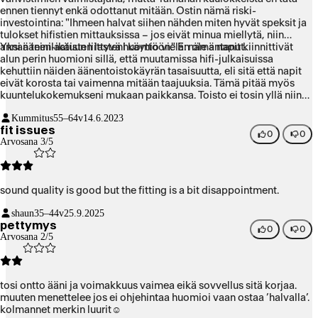
ennen tiennyt enkä odottanut mitään. Ostin nämä riski-
investointina: "Ihmeen halvat siihen nähden miten hyvät speksit ja
tulokset hifistien mittauksissa – jos eivät minua miellytä, niin
annan teini-ikäisten lasteni käyttöön." En ole antanut.
Yksi äänenlaatuun liittyvä huomio vielä: nämä napit kiinnittivät
alun perin huomioni sillä, että muutamissa hifi-julkaisuissa
kehuttiin näiden äänentoistokäyrän tasaisuutta, eli sitä että napit
eivät korosta tai vaimenna mitään taajuuksia. Tämä pitää myös
kuuntelukokemukseni mukaan paikkansa. Toisto ei tosin yllä niin
alhaisille bassotaajuuksille kuin esim. Sennheiserin ja Sonyn
Kummitus
55–64v
14.6.2023
kalleimmissa malleissa, mutta minulle tärkeämpää on se, etteivät
fit issues
nämä napit esim. korosta bassotaajuuksia tai vaimenna jotain
0
0
Arvosana 3/5
osaa diskantista. Sennheiserin ja Sonyn lippulaivamallit, jotka
muuten ovat oman hintaluokkansa kilpailijoita parempia
äänenlaadultaan, ovat tältä osin yllättävän epäluotettavia: bassoa
on korostettu ja alempaa diskanttia painettu alas.
sound quality is good but the fitting is a bit disappointment.
shaun
35–44v
25.9.2025
pettymys
0
0
Arvosana 2/5
tosi ontto ääni ja voimakkuus vaimea eikä sovvellus sitä korjaa.
muuten menettelee jos ei ohjehintaa huomioi vaan ostaa ’halvalla’.
kolmannet merkin luurit☺️