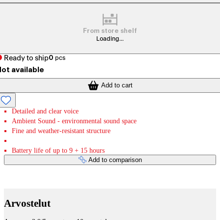
From store shelf
Loading...
Ready to ship
0
pcs
ot available
Add to cart
Detailed and clear voice
Ambient Sound - environmental sound space
Fine and weather-resistant structure
Battery life of up to 9 + 15 hours
Add to comparison
Payment services
Arvostelut