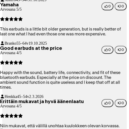
Yamaha
0
0
Arvosana 5/5
This earbuds is a little bit older generation, but is really better of
last one what I had even those one was more expensive.
Branko
55–64v
19.10.2025
Good earbuds at the price
0
0
Arvosana 4/5
Happy with the sound, battery life, connectivity, and fit of these
bluetooth earbuds. Especially at the price on discount. The
ambient sound function is quite useless and I keep that off at all
times.
Henkka
45–54v
2.3.2026
Erittäin mukavat ja hyvä äänenlaatu
0
0
Arvosana 4/5
Niin mukavat, että välillä unohtaa kuulokkeen olevan korvassa.