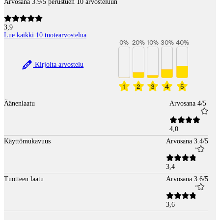
Arvosana 3.9/5 perustuen 10 arvosteluun
3,9
Lue kaikki 10 tuotearvostelua
0
%
20
%
10
%
30
%
40
%
Kirjoita arvostelu
1
2
3
4
5
Äänenlaatu
Arvosana 4/5
4,0
Käyttömukavuus
Arvosana 3.4/5
3,4
Tuotteen laatu
Arvosana 3.6/5
3,6