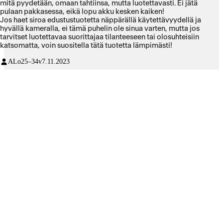
mitä pyydetään, omaan tahtiinsa, mutta luotettavasti. Ei jätä
pulaan pakkasessa, eikä lopu akku kesken kaiken!
Jos haet siroa edustustuotetta näppärällä käytettävyydellä ja
hyvällä kameralla, ei tämä puhelin ole sinua varten, mutta jos
tarvitset luotettavaa suorittajaa tilanteeseen tai olosuhteisiin
katsomatta, voin suositella tätä tuotetta lämpimästi!
ALo
25–34v
7.11.2023