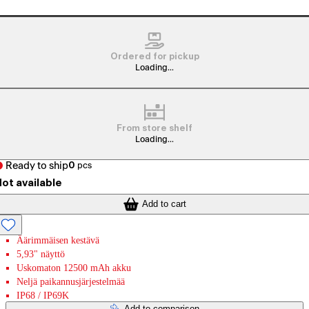
Ordered for pickup
Loading...
From store shelf
Loading...
Ready to ship
0
pcs
ot available
Add to cart
Äärimmäisen kestävä
5,93" näyttö
Uskomaton 12500 mAh akku
Neljä paikannusjärjestelmää
IP68 / IP69K
Add to comparison