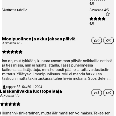
4,0
Vastinetta rahalle
Arvosana 4/5
4,0
Monipuolinen ja akku jaksaa päiviä
0
0
Arvosana 4/5
Iso on, mut tykkään, kun saa useamman päivän seikkailla netissä
ja ties missä, niin ei huolta latailla. Tässä puhelimessa
kaikenlaisia lisäjuttuja, mm. helposti päälle laitettava desibelin
mittaus. Yllätys oli monipuolisuus, toki ei mahdu farkkujen
taskuun, mutta takin taskussa tulee hyvin mukana. Suosittelen,
jos olet väsynyt jatkuvaan puhelimen latailuun, tässä akku
rappari
55–64v
30.1.2024
kestää, kuten mainittua, niin päiviä.
Laiskanlivakka luottopelaaja
3
0
Arvosana 4/5
Hieman yksinkertainen, mutta äärimmäisen voimakas. Tekee sen