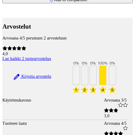
Payment services
Arvostelut
Arvosana 4/5 perustuen 2 arvosteluun
4,0
Lue kaikki 2 tuotearvostelua
0
%
0
%
0
%
100
%
0
%
Kirjoita arvostelu
1
2
3
4
5
Käyttömukavuus
Arvosana 3/5
3,0
Tuotteen laatu
Arvosana 4/5