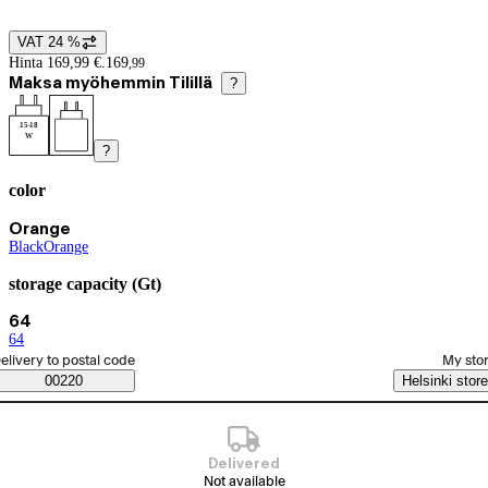
VAT 24 %
Price details
Hinta 169,99 €.
169
,
99
Maksa myöhemmin Tilillä
?
15-18
W
?
color
Product variants
Current selection Orange
Orange
Black
(
Orange
color
)
(
color
)
storage capacity (Gt)
Current selection 64
64
64
(
storage capacity (Gt)
)
elect order method
elivery to postal code
My sto
Saatavuustiedot
00220
Helsinki store
Delivered
Not available