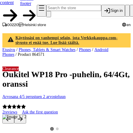
content
footer
Sign in
00220
Helsinki store
en
Käytössäsi on vanhempi selain, jota Verkkokauppa.com-
sivusto ei enää tue. Lue lisää täältä.
Etusivu
/
Phones, Tablets & Smart Watches
/
Phones
/
Android
Phones
/
Product 864571
Clearance
Oukitel WP18 Pro -puhelin, 64/4Gt,
oranssi
Arvosana 4/5 perustuen 2 arvosteluun
2
reviews
Ask the first question
Product images and videos
View product image 2
View product image 1