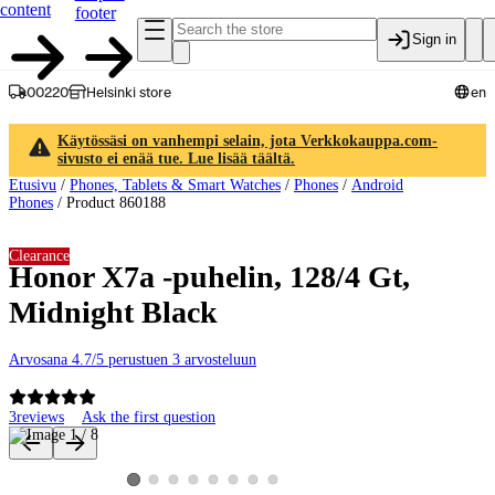
content
footer
Sign in
00220
Helsinki store
en
Käytössäsi on vanhempi selain, jota Verkkokauppa.com-
sivusto ei enää tue. Lue lisää täältä.
Etusivu
/
Phones, Tablets & Smart Watches
/
Phones
/
Android
Phones
/
Product 860188
Clearance
Honor X7a -puhelin, 128/4 Gt,
Midnight Black
Arvosana 4.7/5 perustuen 3 arvosteluun
3
reviews
Ask the first question
Product images and videos
View product image 2
View product image 3
View product image 4
View product image 5
View product image 6
View product image 7
View product image 8
View product image 1