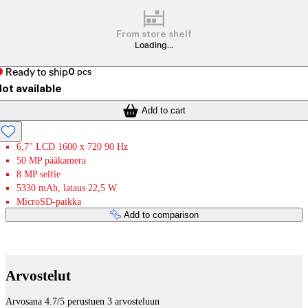
From store shelf
Loading...
Ready to ship
0
pcs
ot available
Add to cart
6,7" LCD 1600 x 720 90 Hz
50 MP pääkamera
8 MP selfie
5330 mAh, lataus 22,5 W
MicroSD-paikka
Add to comparison
Payment services
Arvostelut
Arvosana 4.7/5 perustuen 3 arvosteluun