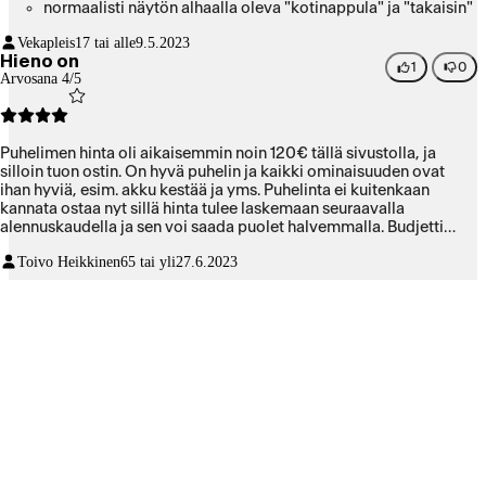
normaalisti näytön alhaalla oleva "kotinappula" ja "takaisin"
nappula ei olekaan siellä, ne pitää liu´uttaa sivulta ja alhaalta
Vekapleis
17 tai alle
9.5.2023
Hieno on
1
0
Arvosana 4/5
Puhelimen hinta oli aikaisemmin noin 120€ tällä sivustolla, ja
silloin tuon ostin. On hyvä puhelin ja kaikki ominaisuuden ovat
ihan hyviä, esim. akku kestää ja yms. Puhelinta ei kuitenkaan
kannata ostaa nyt sillä hinta tulee laskemaan seuraavalla
alennuskaudella ja sen voi saada puolet halvemmalla. Budjetti
puhelin ja mitään draw backejä ei ole (:
Toivo Heikkinen
65 tai yli
27.6.2023