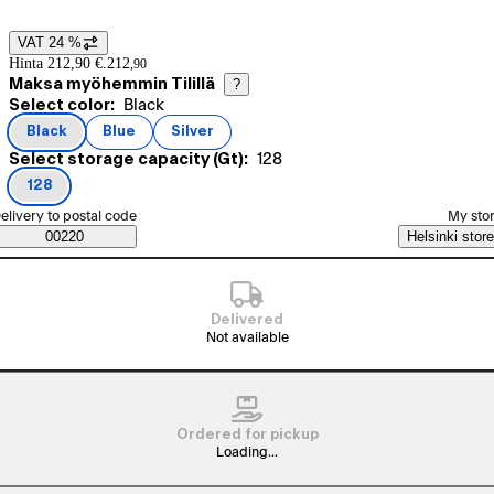
VAT 24 %
Price details
Hinta 212,90 €.
212
,
90
Maksa myöhemmin Tilillä
?
Current selection Black
Select color:
Black
Product variants
Black
Blue
Silver
(
color
)
(
color
)
(
color
)
Current selection 128
Select storage capacity (Gt):
128
128
(
storage capacity (Gt)
)
elect order method
elivery to postal code
My sto
Saatavuustiedot
00220
Helsinki store
Delivered
Not available
Ordered for pickup
Loading...