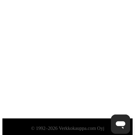
Alatunniste
© 1992–2026 Verkkokauppa.com Oyj