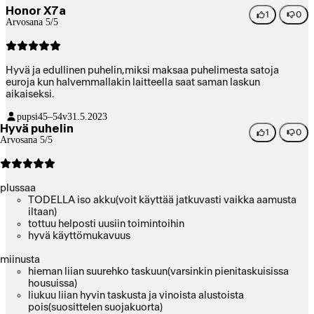
Honor X7a
1
0
Arvosana 5/5
Hyvä ja edullinen puhelin,miksi maksaa puhelimesta satoja
euroja kun halvemmallakin laitteella saat saman laskun
aikaiseksi.
pupsi
45–54v
31.5.2023
Hyvä puhelin
1
0
Arvosana 5/5
plussaa
TODELLA iso akku(voit käyttää jatkuvasti vaikka aamusta
iltaan)
tottuu helposti uusiin toimintoihin
hyvä käyttömukavuus
miinusta
hieman liian suurehko taskuun(varsinkin pienitaskuisissa
housuissa)
liukuu liian hyvin taskusta ja vinoista alustoista
pois(suosittelen suojakuorta)