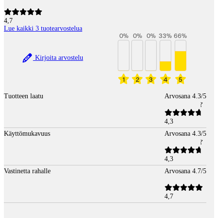
4,7
Lue kaikki 3 tuotearvostelua
0
%
0
%
0
%
33
%
66
%
Kirjoita arvostelu
1
2
3
4
5
Tuotteen laatu
Arvosana 4.3/5
4,3
Käyttömukavuus
Arvosana 4.3/5
4,3
Vastinetta rahalle
Arvosana 4.7/5
4,7