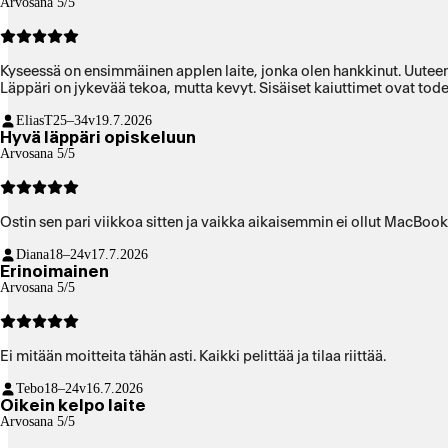
Arvosana 5/5
Kyseessä on ensimmäinen applen laite, jonka olen hankkinut. Uuteen k
Läppäri on jykevää tekoa, mutta kevyt. Sisäiset kaiuttimet ovat tode
EliasT
25–34v
19.7.2026
Hyvä läppäri opiskeluun
Arvosana 5/5
Ostin sen pari viikkoa sitten ja vaikka aikaisemmin ei ollut MacBoo
Diana
18–24v
17.7.2026
Erinoimainen
Arvosana 5/5
Ei mitään moitteita tähän asti. Kaikki pelittää ja tilaa riittää.
Tebo
18–24v
16.7.2026
Oikein kelpo laite
Arvosana 5/5