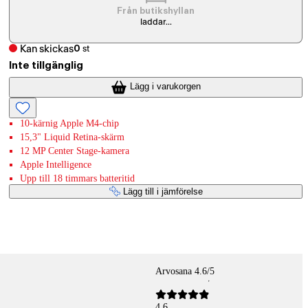
Från butikshyllan
laddar...
Kan skickas
0
st
Inte tillgänglig
Lägg i varukorgen
10-kärnig Apple M4-chip
15,3" Liquid Retina-skärm
12 MP Center Stage-kamera
Apple Intelligence
Upp till 18 timmars batteritid
Lägg till i jämförelse
Arvosana 4.6/5
4,6