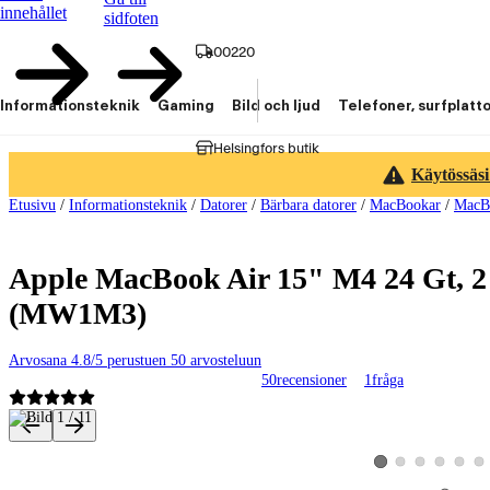
innehållet
sidfoten
00220
Informationsteknik
Gaming
Bild och ljud
Telefoner, surfplatt
Helsingfors butik
Käytössäsi
Etusivu
/
Informationsteknik
/
Datorer
/
Bärbara datorer
/
MacBookar
/
MacB
Apple MacBook Air 15" M4 24 Gt, 2 
(MW1M3)
Arvosana 4.8/5 perustuen 50 arvosteluun
50
recensioner
1
fråga
Produktbilder och videor
Visa produktbild 2
Visa produktbild 3
Visa produktbi
Visa pro
Vis
Visa produktbild 1