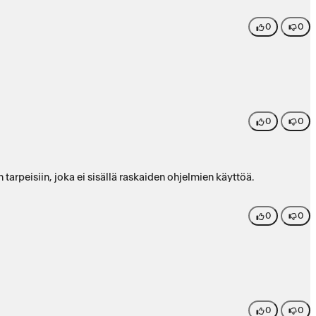
0
0
0
0
tarpeisiin, joka ei sisällä raskaiden ohjelmien käyttöä.
0
0
0
0