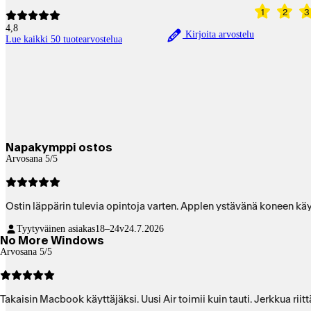
1
2
3
4,8
Kirjoita arvostelu
Lue kaikki 50 tuotearvostelua
Napakymppi ostos
Arvosana 5/5
Ostin läppärin tulevia opintoja varten.
Tyytyväinen asiakas
18–24v
24.7.2026
No More Windows
Arvosana 5/5
Takaisin Macbook käyttäjäksi. Uusi Air toimii kuin tauti. Jerkkua riit