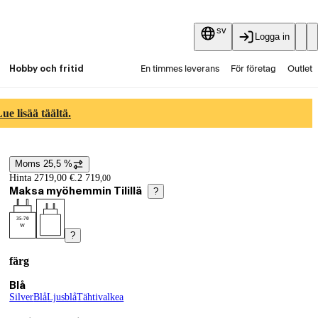
sv
Logga in
Hobby och fritid
En timmes leverans
För företag
Outlet
Fyndpartier
Guider och artiklar
Vaihtokauppa
e lisää täältä.
Tjänster
Aktuellt
Moms 25,5 %
Prisinformation
Hinta 2719,00 €.
2 719
,
00
Maksa myöhemmin Tilillä
?
35-70
W
?
färg
Produktvarianter
Nuvarande val Blå
Blå
Silver
(
Blå
färg
(
Ljusblå
färg
)
)
(
Tähtivalkea
färg
)
(
färg
)