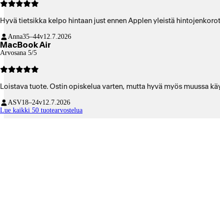
Hyvä tietsikka kelpo hintaan just ennen Applen yleistä hintojenkoro
Anna
35–44v
12.7.2026
MacBook Air
Arvosana 5/5
Loistava tuote. Ostin opiskelua varten, mutta hyvä myös muussa käy
ASV
18–24v
12.7.2026
Lue kaikki 50 tuotearvostelua