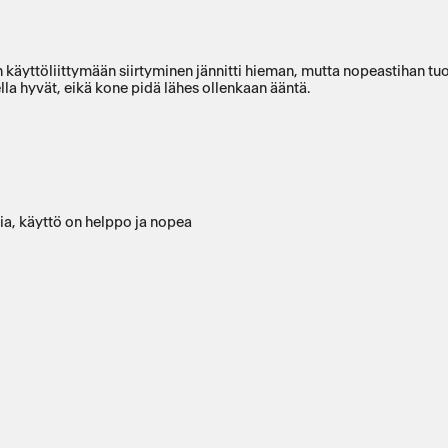
äyttöliittymään siirtyminen jännitti hieman, mutta nopeastihan tuosta
lla hyvät, eikä kone pidä lähes ollenkaan ääntä.
kia, käyttö on helppo ja nopea