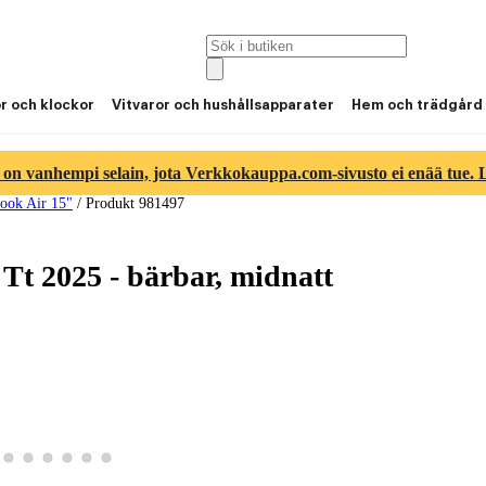
or och klockor
Vitvaror och hushållsapparater
Hem och trädgård
 on vanhempi selain, jota Verkkokauppa.com-sivusto ei enää tue. Lu
ook Air 15"
/
Produkt 981497
Tt 2025 - bärbar, midnatt
ld 4
duktbild 5
a produktbild 6
Visa produktbild 7
Visa produktbild 8
Visa produktbild 9
Visa produktbild 10
Visa produktbild 11
Visa produktbild 12