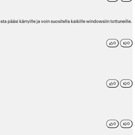
 pääsi kärryille ja voin suositella kaikille windowsiin tottuneille.
0
0
0
0
0
0