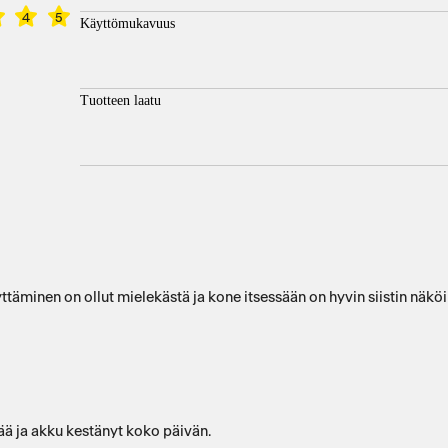
4
5
Käyttömukavuus
Tuotteen laatu
 Applen ystävänä koneen käyttäminen on ollut mielekästä ja kone itsessään on hyvin siistin näk
tää ja akku kestänyt koko päivän.