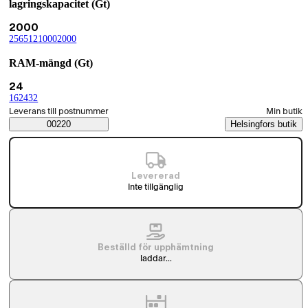
lagringskapacitet (Gt)
Nuvarande val 2000
2000
256
(
512
lagringskapacitet (Gt)
(
1000
lagringskapacitet (Gt)
(
2000
lagringskapacitet (Gt)
(
lagringskapacitet (Gt)
)
)
)
)
RAM-mängd (Gt)
Nuvarande val 24
24
16
(
24
RAM-mängd (Gt)
(
32
RAM-mängd (Gt)
(
RAM-mängd (Gt)
)
)
)
Välj beställningssätt
Leverans till postnummer
Min butik
Saatavuustiedot
00220
Helsingfors butik
Levererad
Inte tillgänglig
Beställd för upphämtning
laddar...