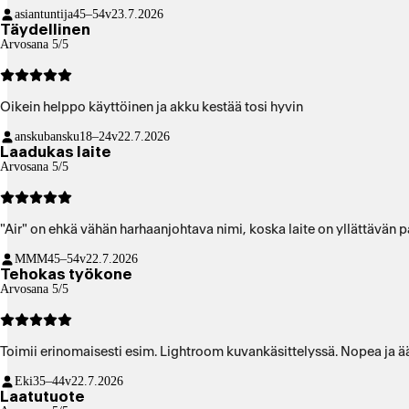
asiantuntija
45–54v
23.7.2026
Täydellinen
Arvosana 5/5
Oikein helppo käyttöinen ja akku kestää tosi hyvin
anskubansku
18–24v
22.7.2026
Laadukas laite
Arvosana 5/5
"Air" on ehkä vähän harhaanjohtava nimi, koska laite on yllättävän p
MMM
45–54v
22.7.2026
Tehokas työkone
Arvosana 5/5
Toimii erinomaisesti esim. Lightroom kuvankäsittelyssä. Nopea ja ään
Eki
35–44v
22.7.2026
Laatutuote