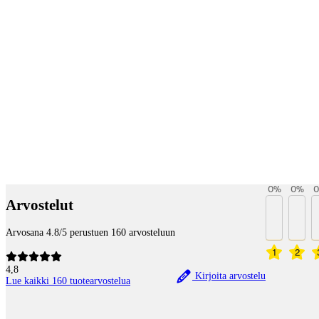
Betaltjänster
0
%
0
%
0
Arvostelut
Arvosana 4.8/5 perustuen 160 arvosteluun
1
2
4,8
Kirjoita arvostelu
Lue kaikki 160 tuotearvostelua