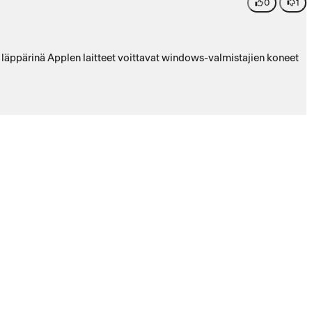
0
1
, läppärinä Applen laitteet voittavat windows-valmistajien koneet