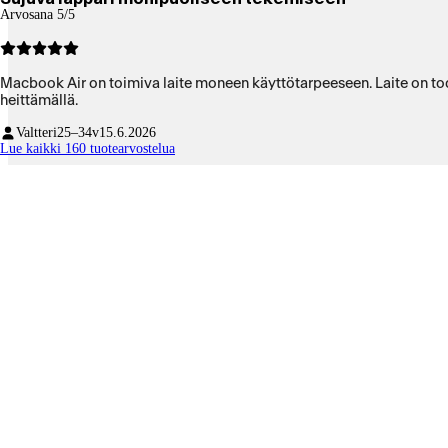
Arvosana 5/5
Macbook Air on toimiva laite moneen käyttötarpeeseen. Laite on tod
heittämällä.
Valtteri
25–34v
15.6.2026
Lue kaikki 160 tuotearvostelua