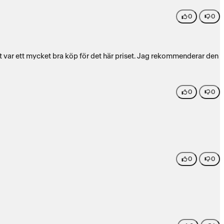
0
0
t var ett mycket bra köp för det här priset. Jag rekommenderar den
0
0
0
0