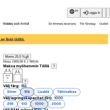
sv
Logga in
Hobby och fritid
En timmes leverans
För företag
Outlet
Fyndpartier
Guider och artiklar
Vaihtokauppa
e lisää täältä.
Tjänster
Aktuellt
Moms 25,5 %
Prisinformation
Hinta 1909,00 €.
1 909
,
00
Maksa myöhemmin Tilillä
?
30-70
W
?
Nuvarande val Blå
Välj färg:
Blå
Produktvarianter
Silver
Blå
Ljusblå
Tähtivalkea
(
färg
)
(
färg
)
(
färg
)
(
färg
)
Nuvarande val 1000
Välj lagringskapacitet (Gt):
1000
256
512
1000
2000
(
lagringskapacitet (Gt)
(
lagringskapacitet (Gt)
(
lagringskapacitet (Gt)
)
(
lagringskapacitet (Gt)
)
)
)
Nuvarande val 24