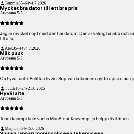
Temmla
55–64v
4.7.2026
Mycket bra dator till ett bra pris
Arvosana 5/5
Jag är mycket nöjd med den här datorn. Den är väldigt snabb och smi
till alla.
Alex
35–44v
4.7.2026
Mäk puuk
Arvosana 5/5
On hyvä tuote. Pelittää hyvin. Sopivan kokoinen näyttö opiskeluun 
Tuutti
18–24v
21.6.2026
Hyvä laite
Arvosana 5/5
Tehokkaampi kuin vanha MacProni. Kevyempi ja helppkäyttöinen.
Maija
55–64v
15.6.2026
Sujuva läppäri monipuoliseen tekemiseen