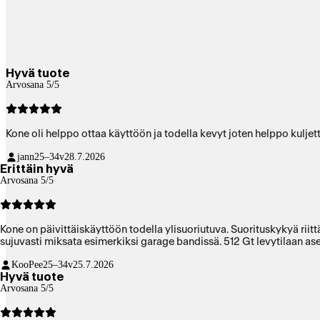
Hyvä tuote
Arvosana 5/5
Kone oli helppo ottaa käyttöön ja todella kevyt joten helppo kulje
jann
25–34v
28.7.2026
Erittäin hyvä
Arvosana 5/5
Kone on päivittäiskäyttöön todella ylisuoriutuva. Suorituskykyä riit
sujuvasti miksata esimerkiksi garage bandissä. 512 Gt levytilaan as
KooPee
25–34v
25.7.2026
Hyvä tuote
Arvosana 5/5