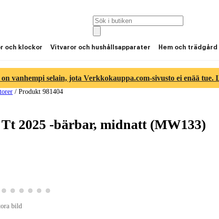
or och klockor
Vitvaror och hushållsapparater
Hem och trädgård
 on vanhempi selain, jota Verkkokauppa.com-sivusto ei enää tue. Lu
torer
/
Produkt 981404
 Tt 2025 -bärbar, midnatt (MW133)
ld 4
duktbild 5
a produktbild 6
Visa produktbild 7
Visa produktbild 8
Visa produktbild 9
Visa produktbild 10
Visa produktbild 11
Visa produktbild 12
tora bild