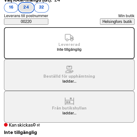
Välj RAM-mängd (Gt):
24
16
24
32
(
RAM-mängd (Gt)
(
RAM-mängd (Gt)
(
RAM-mängd (Gt)
)
)
)
Välj beställningssätt
Leverans till postnummer
Min butik
Saatavuustiedot
00220
Helsingfors butik
Levererad
Inte tillgänglig
Beställd för upphämtning
laddar...
Från butikshyllan
laddar...
Kan skickas
0
st
Inte tillgänglig