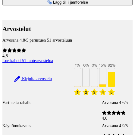
Lägg till i jämförelse
Betaltjänster
Arvostelut
Arvosana 4.8/5 perustuen 51 arvosteluun
4,8
Lue kaikki 51 tuotearvostelua
1
%
0
%
0
%
15
%
82
%
Kirjoita arvostelu
1
2
3
4
5
Vastinetta rahalle
Arvosana 4.6/5
4,6
Käyttömukavuus
Arvosana 4.9/5