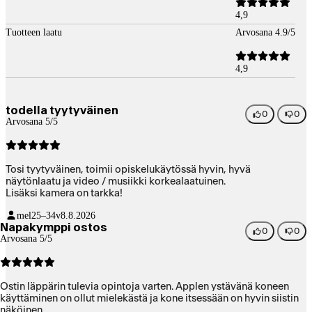
4,9
Tuotteen laatu
Arvosana 4.9/5
4,9
todella tyytyväinen
0
0
Arvosana 5/5
Tosi tyytyväinen, toimii opiskelukäytössä hyvin, hyvä
näytönlaatu ja video / musiikki korkealaatuinen.
Lisäksi kamera on tarkka!
mel
25–34v
8.8.2026
Napakymppi ostos
0
0
Arvosana 5/5
Ostin läppärin tulevia opintoja varten. Applen ystävänä koneen
käyttäminen on ollut mielekästä ja kone itsessään on hyvin siistin
näköinen.