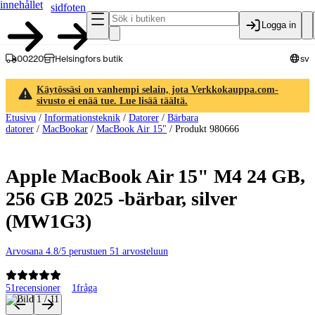
innehållet
sidfoten
Logga in
00220
Helsingfors butik
sv
Käytössäsi on vanhempi selain, jota Verkkokauppa.com-
sivusto ei enää tue. Lue lisää täältä.
Etusivu
/
Informationsteknik
/
Datorer
/
Bärbara
datorer
/
MacBookar
/
MacBook Air 15"
/
Produkt 980666
Apple MacBook Air 15" M4 24 GB,
256 GB 2025 -bärbar, silver
(MW1G3)
Arvosana 4.8/5 perustuen 51 arvosteluun
51
recensioner
1
fråga
Produktbilder och videor