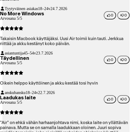
Tyytyväinen asiakas
18–24v
24.7.2026
No More Windows
0
0
Arvosana 5/5
Takaisin Macbook käyttäjäksi. Uusi Air toimii kuin tauti. Jerkkua
riittää ja akku kestänyt koko päivän.
asiantuntija
45–54v
23.7.2026
Täydellinen
0
0
Arvosana 5/5
Oikein helppo käyttöinen ja akku kestää tosi hyvin
anskubansku
18–24v
22.7.2026
Laadukas laite
0
0
Arvosana 5/5
"Air" on ehkä vähän harhaanjohtava nimi, koska laite on yllättävän
painava. Mutta se on samalla laadukkaan oloinen. Juuri sopiva