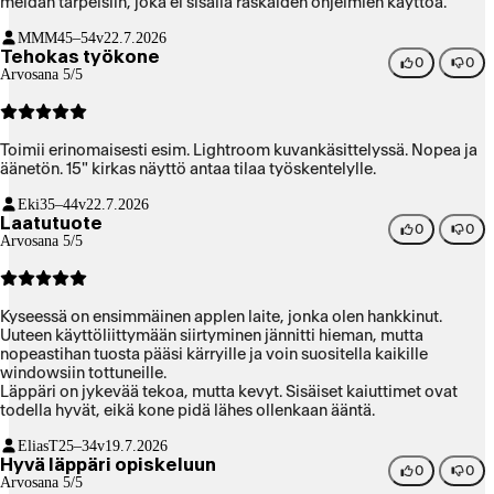
meidän tarpeisiin, joka ei sisällä raskaiden ohjelmien käyttöä.
MMM
45–54v
22.7.2026
Tehokas työkone
0
0
Arvosana 5/5
Toimii erinomaisesti esim. Lightroom kuvankäsittelyssä. Nopea ja
äänetön. 15" kirkas näyttö antaa tilaa työskentelylle.
Eki
35–44v
22.7.2026
Laatutuote
0
0
Arvosana 5/5
Kyseessä on ensimmäinen applen laite, jonka olen hankkinut.
Uuteen käyttöliittymään siirtyminen jännitti hieman, mutta
nopeastihan tuosta pääsi kärryille ja voin suositella kaikille
windowsiin tottuneille.
Läppäri on jykevää tekoa, mutta kevyt. Sisäiset kaiuttimet ovat
todella hyvät, eikä kone pidä lähes ollenkaan ääntä.
EliasT
25–34v
19.7.2026
Hyvä läppäri opiskeluun
0
0
Arvosana 5/5