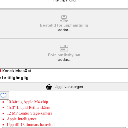
Inte tillgänglig
Beställd för upphämtning
laddar...
Från butikshyllan
laddar...
Kan skickas
0
st
nte tillgänglig
Lägg i varukorgen
10-kärnig Apple M4-chip
15,3" Liquid Retina-skärm
12 MP Center Stage-kamera
Apple Intelligence
Upp till 18 timmars batteritid