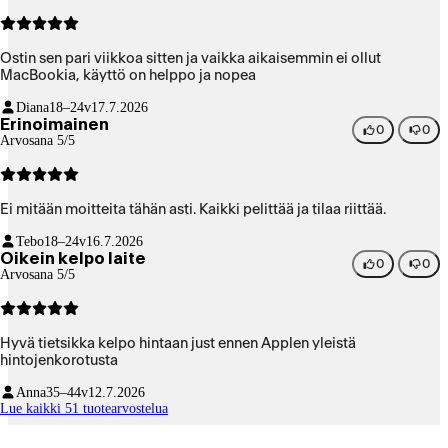
Ostin sen pari viikkoa sitten ja vaikka aikaisemmin ei ollut
MacBookia, käyttö on helppo ja nopea
Diana
18–24v
17.7.2026
Erinoimainen
0
0
Arvosana 5/5
Ei mitään moitteita tähän asti. Kaikki pelittää ja tilaa riittää.
Tebo
18–24v
16.7.2026
Oikein kelpo laite
0
0
Arvosana 5/5
Hyvä tietsikka kelpo hintaan just ennen Applen yleistä
hintojenkorotusta
Anna
35–44v
12.7.2026
Lue kaikki 51 tuotearvostelua