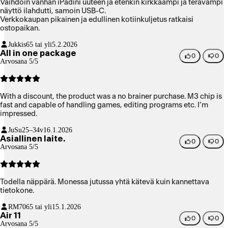
Vaihdoin vanhan iPadini uuteen ja etenkin kirkkaampi ja terävämpi
näyttö ilahdutti, samoin USB-C.
Verkkokaupan pikainen ja edullinen kotiinkuljetus ratkaisi
ostopaikan.
Jukkis
65 tai yli
5.2.2026
All in one package
0
0
Arvosana 5/5
With a discount, the product was a no brainer purchase. M3 chip is
fast and capable of handling games, editing programs etc. I’m
impressed.
JuSu
25–34v
16.1.2026
Asiallinen laite.
0
0
Arvosana 5/5
Todella näppärä. Monessa jutussa yhtä kätevä kuin kannettava
tietokone.
RM70
65 tai yli
15.1.2026
Air 11
0
0
Arvosana 5/5