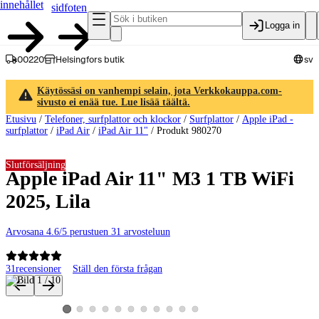
innehållet
sidfoten
Logga in
00220
Helsingfors butik
sv
Käytössäsi on vanhempi selain, jota Verkkokauppa.com-
sivusto ei enää tue. Lue lisää täältä.
Etusivu
/
Telefoner, surfplattor och klockor
/
Surfplattor
/
Apple iPad -
surfplattor
/
iPad Air
/
iPad Air 11"
/
Produkt 980270
Slutförsäljning
Apple iPad Air 11" M3 1 TB WiFi
2025, Lila
Arvosana 4.6/5 perustuen 31 arvosteluun
31
recensioner
Ställ den första frågan
Produktbilder och videor
Visa produktbild 2
Visa produktbild 3
Visa produktbild 4
Visa produktbild 5
Visa produktbild 6
Visa produktbild 7
Visa produktbild 8
Visa produktbild 9
Visa produktbild 10
Visa produktbild 11
Visa produktbild 1