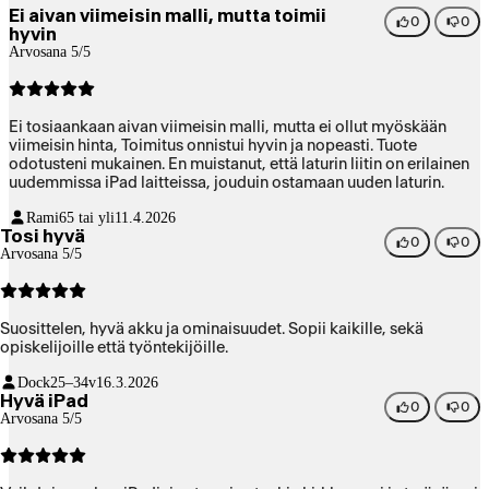
Ei aivan viimeisin malli, mutta toimii
0
0
hyvin
Arvosana 5/5
Ei tosiaankaan aivan viimeisin malli, mutta ei ollut myöskään
viimeisin hinta, Toimitus onnistui hyvin ja nopeasti. Tuote
odotusteni mukainen. En muistanut, että laturin liitin on erilainen
uudemmissa iPad laitteissa, jouduin ostamaan uuden laturin.
Rami
65 tai yli
11.4.2026
Tosi hyvä
0
0
Arvosana 5/5
Suosittelen, hyvä akku ja ominaisuudet. Sopii kaikille, sekä
opiskelijoille että työntekijöille.
Dock
25–34v
16.3.2026
Hyvä iPad
0
0
Arvosana 5/5