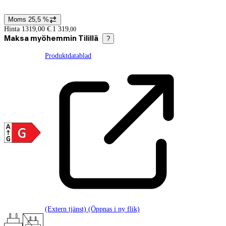
Moms 25,5 %
Prisinformation
Hinta 1319,00 €.
1 319
,
00
Maksa myöhemmin Tilillä
?
Produktdatablad
(Extern tjänst) (Öppnas i ny flik)