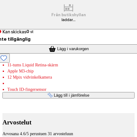
Från butikshyllan
laddar...
Kan skickas
0
st
nte tillgänglig
Lägg i varukorgen
11-tums Liquid Retina-skärm
Apple M3-chip
12 Mpix vidvinkelkamera
Touch ID-fingersensor
Lägg till i jämförelse
Betaltjänster
Arvostelut
Arvosana 4.6/5 perustuen 31 arvosteluun