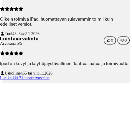
Oikein toimiva iPad, huomattavan sulavammin toimii kuin
edelliset versiot.
Toni
45–54v
2.1.2026
Loistava valinta
0
0
Arvosana 5/5
Ipad on kevyt ja käyttäjäystävällinen. Taattua laatua ja toimivuutta.
Uskollinen
65 tai yli
1.1.2026
Lue kaikki 31 tuotearvostelua