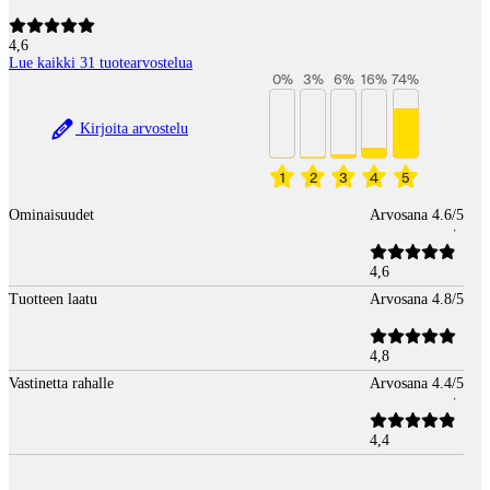
4,6
Lue kaikki 31 tuotearvostelua
0
%
3
%
6
%
16
%
74
%
Kirjoita arvostelu
1
2
3
4
5
Ominaisuudet
Arvosana 4.6/5
4,6
Tuotteen laatu
Arvosana 4.8/5
4,8
Vastinetta rahalle
Arvosana 4.4/5
4,4