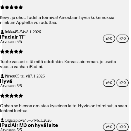
Kevyt ja ohut. Todella toimiva! Ainostaan hyviä kokemuksia
niinkuin Applelta voi odottaa.
Jukka
45–54v
8.1.2026
iPad air 11”
0
0
Arvosana 5/5
Tuote vastasi sitä mitä odotinkin. Korvasi aiemman, jo useita
vuosia vanhan iPadini.
Pirsou
65 tai yli
7.1.2026
Hyvä
0
0
Arvosana 5/5
Onhan se hienoa omistaa kyseinen laite. Hyvin on toiminut ja saan
lehteni luettua.
Olgatapiova
45–54v
6.1.2026
iPad Air M3 on hyvä laite
0
0
Arvosana 5/5