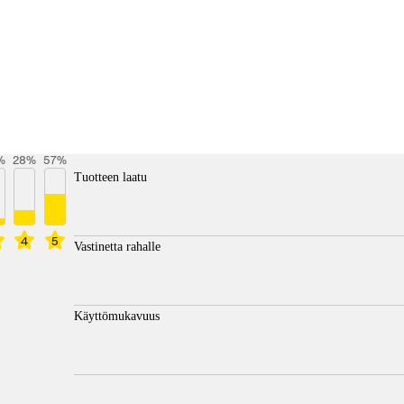
%
28
%
57
%
Tuotteen laatu
4
5
Vastinetta rahalle
Käyttömukavuus