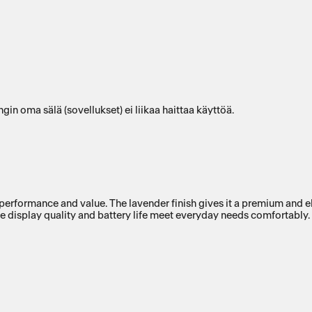
in oma sälä (sovellukset) ei liikaa haittaa käyttöä.
rmance and value. The lavender finish gives it a premium and elega
he display quality and battery life meet everyday needs comfortably.