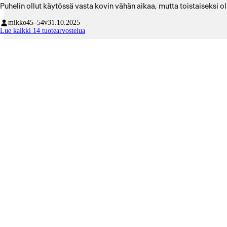
Puhelin ollut käytössä vasta kovin vähän aikaa, mutta toistaiseksi oll
mikko
45–54v
31.10.2025
Lue kaikki 14 tuotearvostelua