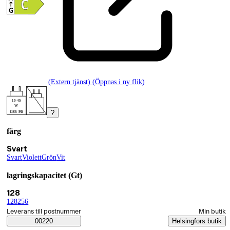
(Extern tjänst) (Öppnas i ny flik)
10-45
W
?
USB PD
färg
Produktvarianter
Nuvarande val Svart
Svart
Svart
(
Violett
färg
)
(
Grön
färg
)
(
Vit
färg
(
färg
)
)
lagringskapacitet (Gt)
Nuvarande val 128
128
128
(
256
lagringskapacitet (Gt)
(
lagringskapacitet (Gt)
)
)
Välj beställningssätt
Leverans till postnummer
Min butik
Saatavuustiedot
00220
Helsingfors butik