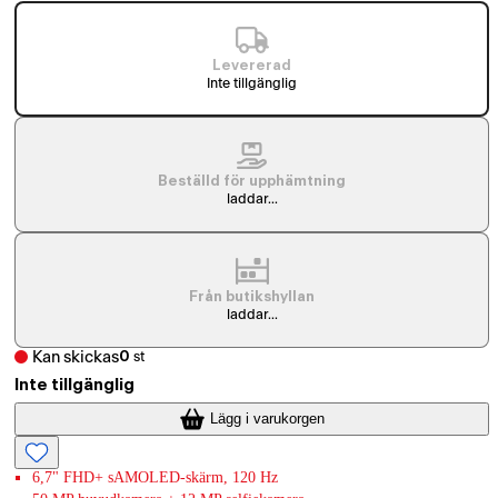
Levererad
Inte tillgänglig
Beställd för upphämtning
laddar...
Från butikshyllan
laddar...
Kan skickas
0
st
Inte tillgänglig
Lägg i varukorgen
6,7" FHD+ sAMOLED-skärm, 120 Hz