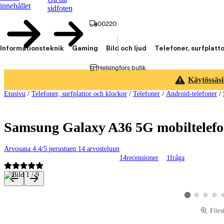
innehållet
sidfoten
00220
Informationsteknik
Gaming
Bild och ljud
Telefoner, surfplatt
Helsingfors butik
Käytössäsi
Etusivu
/
Telefoner, surfplattor och klockor
/
Telefoner
/
Android-telefoner
/
Samsung Galaxy A36 5G mobiltelefon
Arvosana 4.4/5 perustuen 14 arvosteluun
14
recensioner
1
fråga
Produktbilder och videor
Visa produktbild 
Visa produk
Visa p
Visa produktbild
Förs