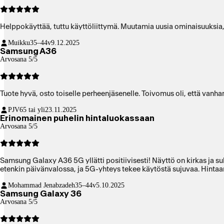
Helppokäyttää, tuttu käyttöliittymä. Muutamia uusia ominaisuuksia,
Muikku
35–44v
9.12.2025
Samsung A36
Arvosana 5/5
Tuote hyvä, osto toiselle perheenjäsenelle. Toivomus oli, että vanhan
PJV
65 tai yli
23.11.2025
Erinomainen puhelin hintaluokassaan
Arvosana 5/5
Samsung Galaxy A36 5G yllätti positiivisesti! Näyttö on kirkas ja su
etenkin päivänvalossa, ja 5G-yhteys tekee käytöstä sujuvaa. Hintaa
Mohammad Jenabzadeh
35–44v
5.10.2025
Samsung Galaxy 36
Arvosana 5/5