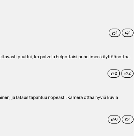
1
1
tettavasti puuttui, ko.palvelu helpottaisi puhelimen käyttöönottoa.
2
2
ainen, ja lataus tapahtuu nopeasti. Kamera ottaa hyviä kuvia
0
1