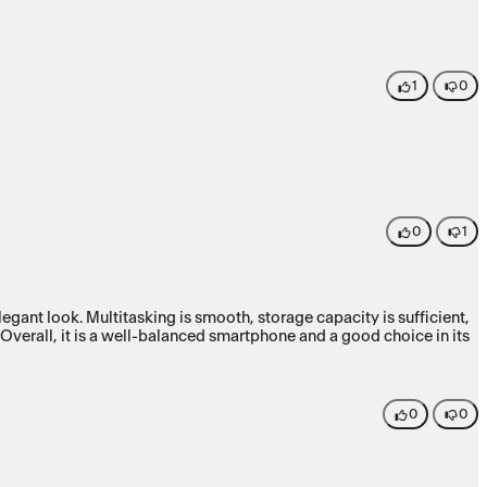
1
0
0
1
nt look. Multitasking is smooth, storage capacity is sufficient,
 Overall, it is a well-balanced smartphone and a good choice in its
0
0