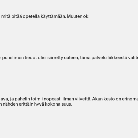
 mitä pitää opetella käyttämään. Muuten ok.
 puhelimen tiedot olisi siirretty uuteen, tämä palvelu liikkeestä vali
lava, ja puhelin toimii nopeasti ilman viivettä. Akun kesto on erinom
n nähden erittäin hyvä kokonaisuus.