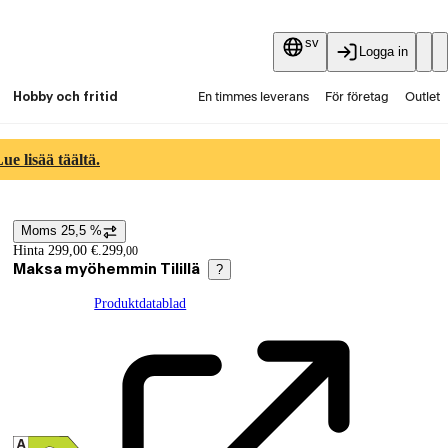
sv
Logga in
Hobby och fritid
En timmes leverans
För företag
Outlet
Fyndpartier
Guider och artiklar
Vaihtokauppa
e lisää täältä.
Tjänster
Aktuellt
Moms 25,5 %
Prisinformation
Hinta 299,00 €.
299
,
00
Maksa myöhemmin Tilillä
?
Produktdatablad