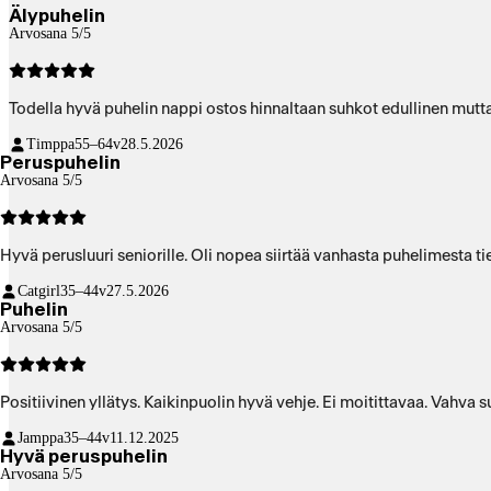
Älypuhelin
Arvosana 5/5
Todella hyvä puhelin nappi ostos hinnaltaan suhkot edullinen mutta
Timppa
55–64v
28.5.2026
Peruspuhelin
Arvosana 5/5
Hyvä perusluuri seniorille. Oli nopea siirtää vanhasta puhelimesta ti
Catgirl
35–44v
27.5.2026
Puhelin
Arvosana 5/5
Positiivinen yllätys. Kaikinpuolin hyvä vehje. Ei moitittavaa. Vahva s
Jamppa
35–44v
11.12.2025
Hyvä peruspuhelin
Arvosana 5/5