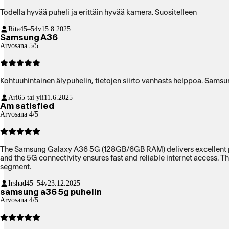
Todella hyvää puheli ja erittäin hyvää kamera. Suositelleen
Rita
45–54v
15.8.2025
Samsung A36
Arvosana 5/5
Kohtuuhintainen älypuhelin, tietojen siirto vanhasts helppoa. Samsung
Ari
65 tai yli
11.6.2025
Am satisfied
Arvosana 4/5
The Samsung Galaxy A36 5G (128GB/6GB RAM) delivers excellent perfo
and the 5G connectivity ensures fast and reliable internet access. T
segment.
Irshad
45–54v
23.12.2025
samsung a36 5g puhelin
Arvosana 4/5