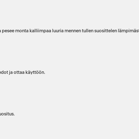
 pesee monta kalliimpaa luuria mennen tullen suosittelen lämpimästi.
edot ja ottaa käyttöön.
uositus.