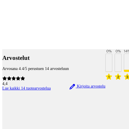
Betaltjänster
0
%
0
%
14
Arvostelut
Arvosana 4.4/5 perustuen 14 arvosteluun
1
2
3
4,4
Kirjoita arvostelu
Lue kaikki 14 tuotearvostelua