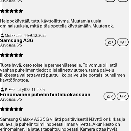
Arvosana 5/5
Helppokäyttää, tuttu käyttöliittymä. Muutamia uusia
ominaisuuksia, mitä pitää opetella käyttämään. Muuten ok.
Muikku
35–44v
9.12.2025
Samsung A36
1
1
Arvosana 5/5
Tuote hyvä, osto toiselle perheenjäsenelle. Toivomus oli, että
vanhan puhelimen tiedot olisi siirretty uuteen, tämä palvelu
liikkeestä valitettavasti puuttui, ko.palvelu helpottaisi puhelimen
käyttöönottoa.
PJV
65 tai yli
23.11.2025
Erinomainen puhelin hintaluokassaan
2
2
Arvosana 5/5
Samsung Galaxy A36 5G yllätti positiivisesti! Näyttö on kirkas ja
sulava, ja puhelin toimii nopeasti ilman viivettä. Akun kesto on
erinomainen, ja lataus tapahtuu nopeasti. Kamera ottaa hyviä