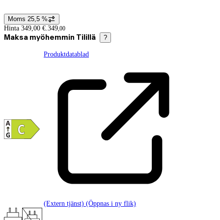
Moms 25,5 %
Prisinformation
Hinta 349,00 €.
349
,
00
Maksa myöhemmin Tilillä
?
Produktdatablad
(Extern tjänst) (Öppnas i ny flik)