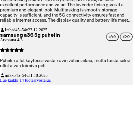
excellent performance and value. The lavender finish gives it a
premium and elegant look. Multitasking is smooth, storage
capacity is sufficient, and the 5G connectivity ensures fast and
reliable internet access. The display quality and battery life meet
everyday needs comfortably. Overall, it is a well-balanced
Irshad
45–54v
23.12.2025
smartphone and a good choice in its segment.
samsung a36 5g puhelin
0
0
Arvosana 4/5
Puhelin ollut käytössä vasta kovin vähän aikaa, mutta toistaiseksi
ollut aivan toimiva peli.
mikko
45–54v
31.10.2025
Lue kaikki 14 tuotearvostelua