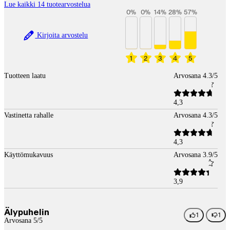
Lue kaikki 14 tuotearvostelua
0
%
0
%
14
%
28
%
57
%
Kirjoita arvostelu
1
2
3
4
5
Tuotteen laatu
Arvosana 4.3/5
4,3
Vastinetta rahalle
Arvosana 4.3/5
4,3
Käyttömukavuus
Arvosana 3.9/5
3,9
Älypuhelin
1
1
Arvosana 5/5