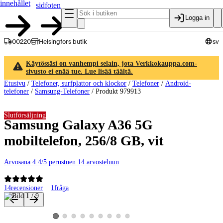
innehållet
sidfoten
Logga in
00220
Helsingfors butik
sv
Käytössäsi on vanhempi selain, jota Verkkokauppa.com-
sivusto ei enää tue. Lue lisää täältä.
Etusivu
/
Telefoner, surfplattor och klockor
/
Telefoner
/
Android-
telefoner
/
Samsung-Telefoner
/
Produkt 979913
Slutförsäljning
Samsung Galaxy A36 5G
mobiltelefon, 256/8 GB, vit
Arvosana 4.4/5 perustuen 14 arvosteluun
14
recensioner
1
fråga
Produktbilder och videor
Visa produktbild 2
Visa produktbild 3
Visa produktbild 4
Visa produktbild 5
Visa produktbild 6
Visa produktbild 7
Visa produktbild 8
Visa produktbild 9
Visa produktbild 1