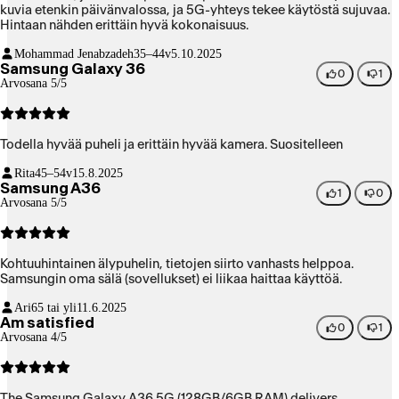
kuvia etenkin päivänvalossa, ja 5G-yhteys tekee käytöstä sujuvaa.
Hintaan nähden erittäin hyvä kokonaisuus.
Mohammad Jenabzadeh
35–44v
5.10.2025
Samsung Galaxy 36
0
1
Arvosana 5/5
Todella hyvää puheli ja erittäin hyvää kamera. Suositelleen
Rita
45–54v
15.8.2025
Samsung A36
1
0
Arvosana 5/5
Kohtuuhintainen älypuhelin, tietojen siirto vanhasts helppoa.
Samsungin oma sälä (sovellukset) ei liikaa haittaa käyttöä.
Ari
65 tai yli
11.6.2025
Am satisfied
0
1
Arvosana 4/5
The Samsung Galaxy A36 5G (128GB/6GB RAM) delivers