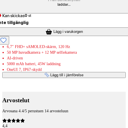
Från butikshyllan
laddar...
Kan skickas
0
st
nte tillgänglig
Lägg i varukorgen
6,7" FHD+ sAMOLED-skärm, 120 Hz
50 MP huvudkamera + 12 MP selfiekamera
AI-driven
5000 mAh batteri, 45W laddning
OneUI 7, IP67-skydd
Lägg till i jämförelse
Betaltjänster
Arvostelut
Arvosana 4.4/5 perustuen 14 arvosteluun
4,4