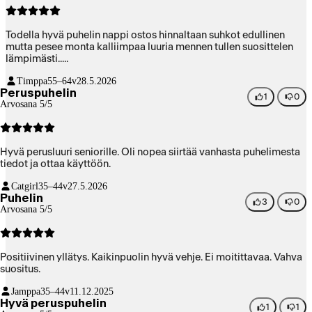
Todella hyvä puhelin nappi ostos hinnaltaan suhkot edullinen
mutta pesee monta kalliimpaa luuria mennen tullen suosittelen
lämpimästi.....
Timppa
55–64v
28.5.2026
Peruspuhelin
1
0
Arvosana 5/5
Hyvä perusluuri seniorille. Oli nopea siirtää vanhasta puhelimesta
tiedot ja ottaa käyttöön.
Catgirl
35–44v
27.5.2026
Puhelin
3
0
Arvosana 5/5
Positiivinen yllätys. Kaikinpuolin hyvä vehje. Ei moitittavaa. Vahva
suositus.
Jamppa
35–44v
11.12.2025
Hyvä peruspuhelin
1
1