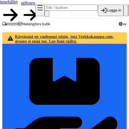
innehållet
sidfoten
Logga in
00220
Helsingfors butik
sv
Käytössäsi on vanhempi selain, jota Verkkokauppa.com-
sivusto ei enää tue. Lue lisää täältä.