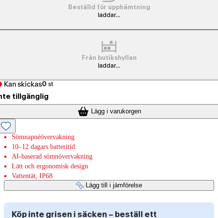
Beställd för upphämtning
laddar...
Från butikshyllan
laddar...
Kan skickas
0
st
nte tillgänglig
Lägg i varukorgen
Sömnapnéövervakning
10–12 dagars batteritid
AI-baserad sömnövervakning
Lätt och ergonomisk design
Vattentät, IP68
Lägg till i jämförelse
Köp inte grisen i säcken – beställ ett