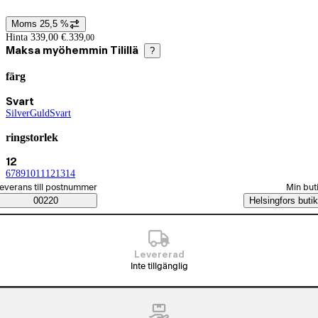
Moms 25,5 %
Prisinformation
Hinta 339,00 €.
339
,
00
Maksa myöhemmin Tilillä
?
färg
Produktvarianter
Nuvarande val Svart
Svart
Silver
(
Guld
färg
)
(
Svart
färg
)
(
färg
)
ringstorlek
Nuvarande val 12
12
6
(
7
ringstorlek
(
8
ringstorlek
(
9
ringstorlek
(
10
ringstorlek
(
11
ringstorlek
(
12
ringstorlek
(
13
)
ringstorlek
)
(
14
)
ringstorlek
)
(
ringstorlek
)
)
)
)
)
älj beställningssätt
everans till postnummer
Min but
Saatavuustiedot
00220
Helsingfors butik
Levererad
Inte tillgänglig